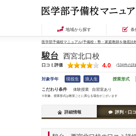
地域から探す
条
医学部予備校マニュアル(予備校・塾・家庭教師を徹底比較
駿台
西宮北口校
4.0
口コミ評価
（
534件の
対象学年
現役生
浪人生
授業形式
こだわり条件
体験授業
自習室あり
※対象、授業形式は教室ごとに異なる場合がございます
詳細情報
評判・口