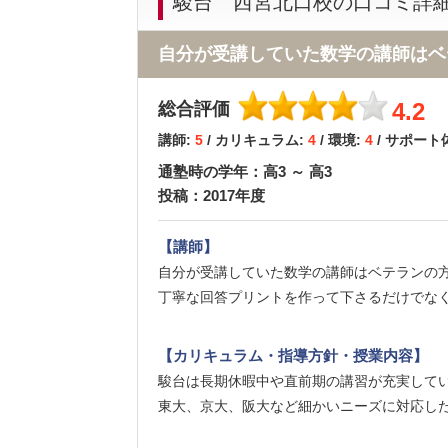
駿台 西宮北口校の口コミ詳
自分が受講していた数学の講師はベ
4.2
総合評価
講師:
5
/ カリキュラム:
4
/ 環境:
4
/ サポート
通塾時の学年：高3 ～ 高3
投稿：2017年度
【講師】
自分が受講していた数学の講師はベテランの
丁寧な回答プリントを作って下さるだけでな
【カリキュラム・指導方針・授業内容】
駿台は長期休暇中や直前期の講習が充実して
東大、京大、阪大など細かいニーズに対応し