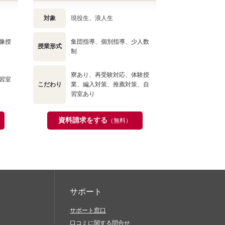
対象
現役生、浪人生
像授
集団指導、個別指導、少人数
授業形式
制
寮あり、再受験対応、体験授
習室
こだわり
業、編入対策、推薦対策、自
習室あり
資料請求をする
（無料）
サポート
サポート窓口
口コミに関する問合せ