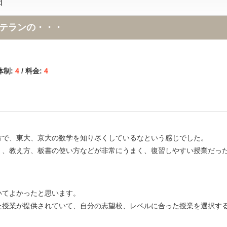
細
テランの・・・
体制:
4
/ 料金:
4
方で、東大、京大の数学を知り尽くしているなという感じでした。
く、教え方、板書の使い方などが非常にうまく、復習しやすい授業だっ
いてよかったと思います。
た授業が提供されていて、自分の志望校、レベルに合った授業を選択す