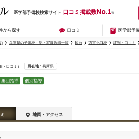
No.1
口コミ掲載数
医学部予備校検索サイト
※
件から探す
口コミ
医学部予
)
兵庫県の予備校・塾・家庭教師一覧
駿台
西宮北口校
評判・口コミ
所在地
兵庫県
詳細・口コミ
）
集団指導
個別指導
コミ
地図・アクセス