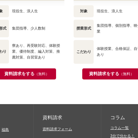
象
現役生、浪人生
対象
現役生、浪人生
集団指導、個別指導、映
形式
集団指導、少人数制
授業形式
業
寮あり、再受験対応、体験授
体験授業、合格保証、自
わり
業、優待制度、編入対策、推
こだわり
あり
薦対策、自習室あり
資料請求をする
資料請求をする
（無料）
（無料）
資料請求
コラム
コラム一覧
資料請求フォーム
福島
3分で分かる！