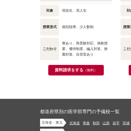
対象
現役生、浪人生
対
授業形式
個別指導、少人数制
授業
寮あり、再受験対応、体験授
こだわり
業、優待制度、編入対策、推
こだ
薦対策、自習室あり
資料請求をする
（無料）
都道府県別の医学部専門の予備校一覧
北海道・東北
北海道
青森
秋田
山形
岩手
宮城