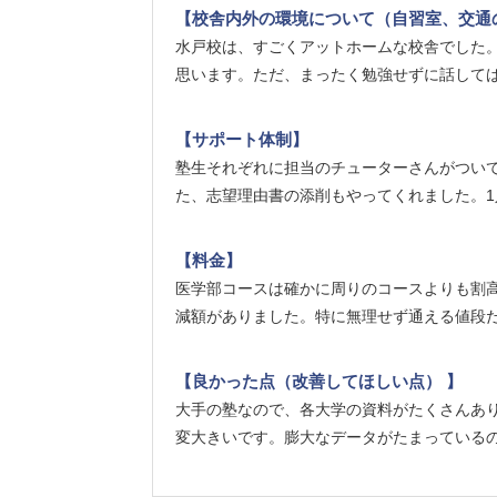
【校舎内外の環境について（自習室、交通
水戸校は、すごくアットホームな校舎でした
思います。ただ、まったく勉強せずに話して
【サポート体制】
塾生それぞれに担当のチューターさんがつい
た、志望理由書の添削もやってくれました。
【料金】
医学部コースは確かに周りのコースよりも割
減額がありました。特に無理せず通える値段
【良かった点（改善してほしい点） 】
大手の塾なので、各大学の資料がたくさんあ
変大きいです。膨大なデータがたまっている