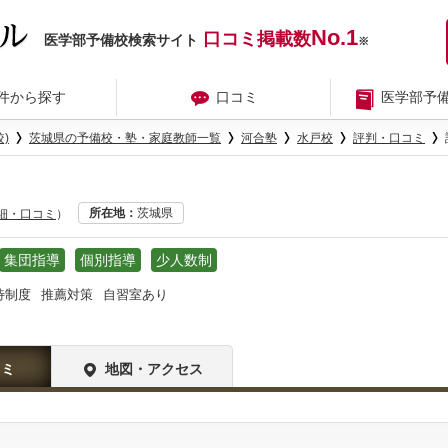
No.1
口コミ掲載数
医学部予備校検索サイト
※
件から探す
口コミ
医学部予
)
茨城県の予備校・塾・家庭教師一覧
河合塾
水戸校
評判・口コミ
所在地
茨城県
詳細・口コミ
）
集団指導
個別指導
少人数制
待制度
推薦対策
自習室あり
コミ
地図・アクセス