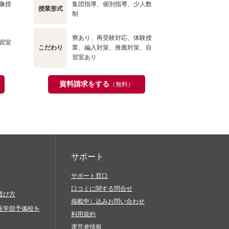
像授
集団指導、個別指導、少人数
授業形式
制
寮あり、再受験対応、体験授
習室
こだわり
業、編入対策、推薦対策、自
習室あり
資料請求をする
（無料）
サポート
サポート窓口
口コミに関する問合せ
選び方
掲載申し込みお問い合わせ
医学部予備校を
利用規約
運営者情報