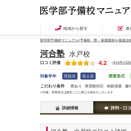
地域から探す
条
医学部予備校マニュアル(予備校・塾・家庭教師を徹底比較
河合塾
水戸校
4.2
口コミ評価
（
414件の
対象学年
現役生
浪人生
授業形式
こだわり条件
寮あり
再受験対応
体験授業
優
※対象、授業形式は教室ごとに異なる場合がございます
詳細情報
評判・口