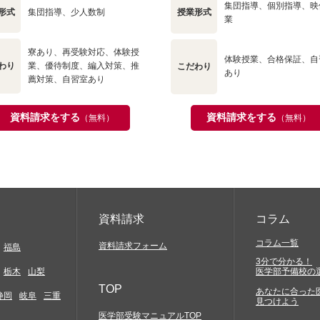
集団指導、個別指導、映
形式
集団指導、少人数制
授業形式
業
寮あり、再受験対応、体験授
体験授業、合格保証、自
わり
業、優待制度、編入対策、推
こだわり
あり
薦対策、自習室あり
資料請求をする
資料請求をする
（無料）
（無料）
資料請求
コラム
コラム一覧
資料請求フォーム
福島
3分で分かる！
栃木
山梨
医学部予備校の
TOP
あなたに合った
静岡
岐阜
三重
見つけよう
医学部受験マニュアルTOP