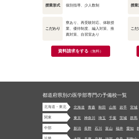
授業形式
個別指導、少人数制
授業
寮あり、再受験対応、体験授
こだわり
業、優待制度、編入対策、推
こだ
薦対策、自習室あり
資料請求をする
（無料）
都道府県別の医学部専門の予備校一覧
北海道・東北
北海道
青森
秋田
山形
岩手
宮城
関東
東京
神奈川
埼玉
千葉
茨城
群馬
中部
新潟
長野
石川
富山
福井
愛知
近畿