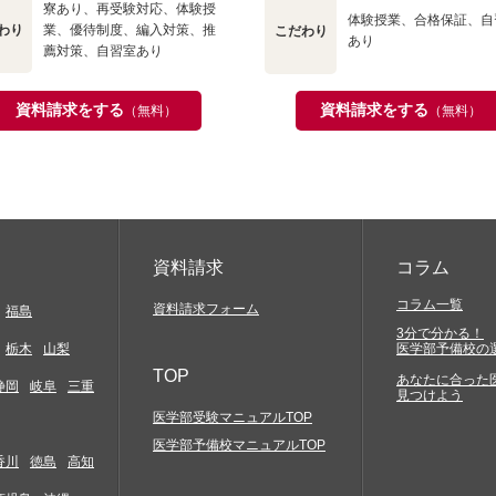
寮あり、再受験対応、体験授
体験授業、合格保証、自
わり
業、優待制度、編入対策、推
こだわり
あり
薦対策、自習室あり
資料請求をする
資料請求をする
（無料）
（無料）
資料請求
コラム
コラム一覧
資料請求フォーム
福島
3分で分かる！
栃木
山梨
医学部予備校の
TOP
あなたに合った
静岡
岐阜
三重
見つけよう
医学部受験マニュアルTOP
医学部予備校マニュアルTOP
香川
徳島
高知