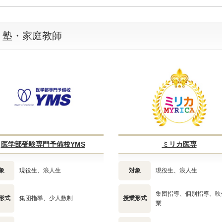
・塾・家庭教師
医学部受験専門予備校YMS
ミリカ医専
象
現役生、浪人生
対象
現役生、浪人生
集団指導、個別指導、映
形式
集団指導、少人数制
授業形式
業