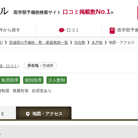
No.1
口コミ掲載数
医学部予備校検索サイト
※
件から探す
口コミ
医学部予
)
茨城県の予備校・塾・家庭教師一覧
河合塾
水戸校
地図・アクセス
所在地
茨城県
詳細・口コミ
）
集団指導
個別指導
少人数制
待制度
推薦対策
自習室あり
コミ
地図・アクセス
ス