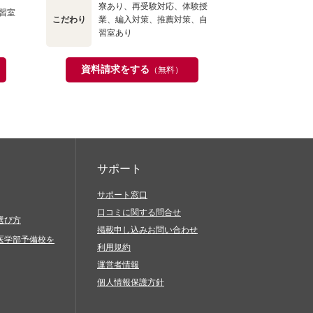
寮あり、再受験対応、体験授
習室
こだわり
業、編入対策、推薦対策、自
習室あり
資料請求をする
（無料）
サポート
サポート窓口
口コミに関する問合せ
選び方
掲載申し込みお問い合わせ
医学部予備校を
利用規約
運営者情報
個人情報保護方針