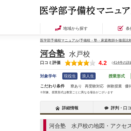
地域から探す
条
医学部予備校マニュアル(予備校・塾・家庭教師を徹底比較
河合塾
水戸校
4.2
口コミ評価
（
414件の
対象学年
現役生
浪人生
授業形式
こだわり条件
寮あり
再受験対応
体験授業
優
※対象、授業形式は教室ごとに異なる場合がございます
詳細情報
評判・口
河合塾 水戸校の地図・アクセ