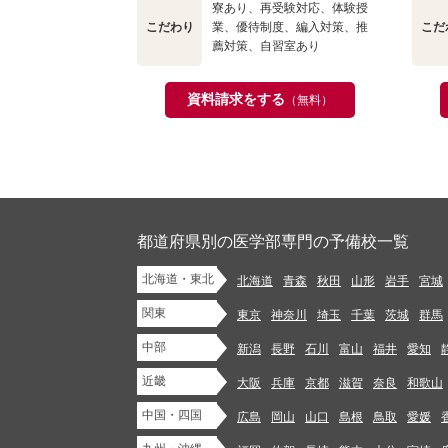
寮あり、再受験対応、体験授
こだわり
業、優待制度、編入対策、推
こだ
薦対策、自習室あり
資料請求をする
（無料）
都道府県別の医学部専門の予備校一覧
北海道・東北
北海道
青森
秋田
山形
岩手
宮城
関東
東京
神奈川
埼玉
千葉
茨城
群馬
中部
新潟
長野
石川
富山
福井
愛知
近畿
大阪
兵庫
京都
滋賀
奈良
和歌山
中国・四国
広島
岡山
山口
島根
鳥取
愛媛