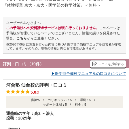
国公立大医進アドバンスコース・国公立大医進コース・私立大医進
『体験授業 東大・京大・医学部の数学対策』＜無料＞
スコース
○中・四国
SUPER ONEWEX国公立大医進コース・広大医進コース・難関広大
ユーザーのみなさまへ
医進コース・私立大医進スコース
この予備校への資料請求サービスは現在行っておりません。
このページは
○九州
予備校が管理しているページではございません。情報の誤りを発見された
九大医進アドバンストコース・ＥＸ国立大医進コース・国公立大医
場合、
こちら
からご連絡ください。
進コース ・私立大医進コース
※2020年06月に調査を行った内容に基づき医学部予備校マニュアル運営者が作成
しています。そのため、現在の情報と異なる可能性があります。
評判・口コミ（19件）
口コミを投稿する
▶医学部予備校マニュアルの口コミについて
河合塾 仙台校
の評判・口コミ
5.0
点
講師:5 / カリキュラム：5 / 環境：5 /
サポート体制：5 / 料金：5
通塾時の学年：高2 ～浪人
投稿：2025年