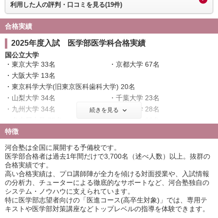
利用した人の評判・口コミを見る(19件)
合格実績
2025年度入試 医学部医学科合格実績
国公立大学
東京大学 33名
京都大学 67名
大阪大学 13名
東京科学大学(旧東京医科歯科大学) 20名
山梨大学 34名
千葉大学 23名
九州大学 34名
東北大学 28名
続きを見る
名古屋大学 75名
神戸大学 23名
特徴
北海道大学 21名
大阪公立大学 28名
横浜市立大学 17名
広島大学 53名
河合塾は全国に展開する予備校です。
奈良県立医科大学 35名
筑波大学 43名
医学部合格者は過去1年間だけで3,700名（述べ人数）以上。抜群の
合格実績です。
名古屋市立大学 45名
京都府立医科大学 27名
高い合格実績は、プロ講師陣が全力を傾ける対面授業や、入試情報
岡山大学 17名
信州大学 29名
の分析力、チューターによる徹底的なサポートなど、河合塾独自の
金沢大学 16名
新潟大学 28名
システム・ノウハウに支えられています。
浜松医科大学 50名
三重大学 43名
特に医学部志望者向けの「医進コース(高卒生対象)」では、専用テ
キストや医学部対策講座などトップレベルの指導を体験できます。
滋賀医科大学 21名
長崎大学 17名