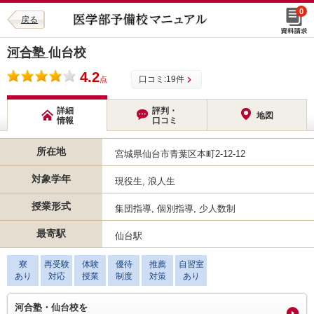
0
戻る
河合塾
仙台校
4.2
口コミ:
19
件
点
詳細
評判・
地図
情報
口コミ
所在地
宮城県仙台市青葉区本町2-12-12
対象学年
現役生, 浪人生
授業形式
集団指導, 個別指導, 少人数制
最寄駅
仙台駅
寮
再受験
体験
優待
推薦
自習室
あり
対応
授業
制度
対策
あり
河合塾・仙台校を