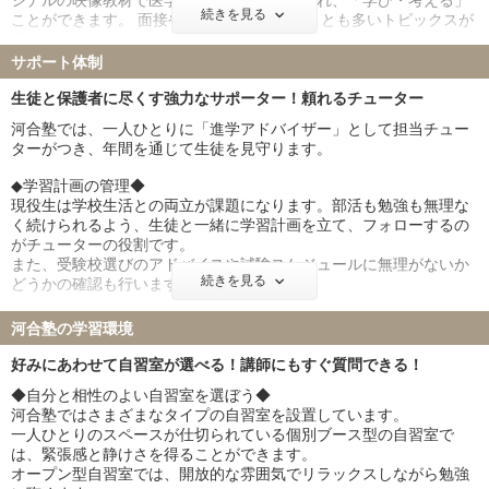
講師は授業前後に高資質に待機しています。
ジナルの映像教材で医学研究の最新情報に触れ、「学び・考える」
東邦大学 89名
産業医科大学 43名
続きを見る
一人ひとりの疑問が解けるまで丁寧に答えます。
ことができます。 面接や小論文で問われることも多いトピックスが
帝京大学 74名
近畿大学 101名
選定されているので、本番で使える知識が身に付きます。 ◆トップ
愛知医科大学 182名
藤田医科大学 198名
添削システム◆ 医学部の二次試験では論述問題が高い割合で出題さ
サポート体制
れます。 ここで高得点を取れるよう、塾生一人ひとりの答案を講師
東北医科薬科大学 115名
杏林大学 92名
が丹念に添削することで、出題者の意図を汲んだ明快な答案を作成
生徒と保護者に尽くす強力なサポーター！頼れるチューター
日本大学 68名
兵庫医科大学 110名
する力を養成します。
河合塾では、一人ひとりに「進学アドバイザー」として担当チュー
聖マリアンナ医科大学 70名
東海大学 82名
ターがつき、年間を通じて生徒を見守ります。
金沢医科大学 57名
福岡大学 98名
北里大学 93名
久留米大学 53名
◆学習計画の管理◆
現役生は学校生活との両立が課題になります。部活も勉強も無理な
岩手医科大学 110名
埼玉医科大学 58名
く続けられるよう、生徒と一緒に学習計画を立て、フォローするの
獨協医科大学 87名
東京女子医科大学 41名
がチューターの役割です。
川崎医科大学 58名
また、受験校選びのアドバイスや試験スケジュールに無理がないか
続きを見る
どうかの確認も行います。
◆課題の発見◆
河合塾の学習環境
河合塾では、全国最大規模の全統模試を行っています。
模擬試験では全国のライバルと自分を比較して現状を把握すること
好みにあわせて自習室が選べる！講師にもすぐ質問できる！
ができます。
◆自分と相性のよい自習室を選ぼう◆
チューターは担当する生徒の模試の結果を分析し、プロの視点から
河合塾ではさまざまなタイプの自習室を設置しています。
課題を抽出し、克服できるよう指導を行います。
一人ひとりのスペースが仕切られている個別ブース型の自習室で
は、緊張感と静けさを得ることができます。
◆保護者様との連携◆
オープン型自習室では、開放的な雰囲気でリラックスしながら勉強
合格を勝ち取るためには、ご家庭との連携も大切だと考えていま