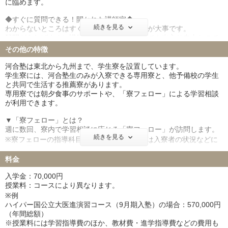
に臨めます。
す。
お子様と保護者様との三者面談のほか、保護者会では最新の入試情
◆すぐに質問できる！開かれた講師室◆
報や入試に向けた心構えなどをご説明します。
続きを見る
わからないところはすぐに解決しておくことが大事です。
疑問があればすぐに講師室へ！講師室はいつでも出入り自由なので
遠慮することはありません。
その他の特徴
講師は一人ひとり丁寧に、分かるまで徹底的に対応します。
河合塾は東北から九州まで、学生寮を設置しています。
学生寮には、河合塾生のみが入寮できる専用寮と、他予備校の学生
と共同で生活する推薦寮があります。
専用寮では朝夕食事のサポートや、「寮フェロー」による学習相談
が利用できます。
▼「寮フェロー」とは？
週に数回、寮内で学習相談に応じる「寮フェロー」が訪問します。
続きを見る
※寮フェローの指導科目や訪問スケジュールは入寮者の状況などに
よって異なります。
料金
※設備一例※
・個室…ユニットバス／冷蔵庫／ベッド／机・椅子・ライト／本棚
入学金：70,000円
／冷暖房
授業料：コースにより異なります。
・共用…食堂／ラウンジ／自習室／無料コインランドリー／自動販
※例
売機など
ハイパー国公立大医進演習コース（9月期入塾）の場合：570,000円
※寮費：寮により異なります。詳細は該当校舎にお問い合わせくだ
（年間総額）
さい。※
※授業料には学習指導費のほか、教材費・進学指導費などの費用も