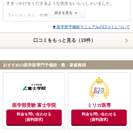
すきっかけをくださるような先生もいらっしゃいました。
形態があるので、自分の好みやその時の気分に合わせて使い分け
ることができ、自習がマンネリ化することがない。
続きを見る
【カリキュラム・指導方針・授業内容】
理系はクラス分けが少し細かく設定されているため、医学部志望
【サポート体制】
▶医学部予備校マニュアルの口コミについて
者は特に、大手予備校の中では少人数でそれぞれにあったレベル
河合塾のチューターさんには、情報面、精神面、両方で助けられ
の授業を選択することが出来ます。また、授業時間が長いため、
た。河合塾独自の入試動向のデータを、チュートリアルで表にま
口コミをもっと見る（19件）
集中するのが得意な生徒は満足のいく学習が出来ると思います。
とめてわかりやすく提示してくださり、またどんなに些細なこと
でも相談に乗って気が済むまで話してくださった。共通テストの
【校舎内外の環境について（自習室、交通の便、治安、立地な
前日にはチューターさんのほうから話しかけてくださり、特に言
ど） 】
ってもいないのに緊張しているのを察して、励ましてくださっ
おすすめの医学部専門予備校・塾・家庭教師
新館はとても綺麗で、勉強するスペースも開放感があってとても
た。
良かったように感じます。旧館は古いですが、衛生的には問題な
く、最上階にある自習室も、古いからこそ重厚な雰囲気が漂って
【料金】
おり、勉強に集中できる環境でした。
確かに家で教材を自分で用意して勉強するのと比べたら河合塾の
料金は高いかもしれないが、本当にそれだけの価値があると思
【サポート体制】
う。入試に精通した講師陣の授業を受け、さらにわからないこと
1人の担任が受け持つ生徒数が多かったので、あまり個人的なサ
があったらその場ですぐに講師に質問して解決できる環境があ
医学部受験 富士学院
ミリカ医専
ポートは望めない。そもそも週一の進路指導のコマ以外、チュー
り、また同じ志望校を目指す仲間と同じ授業を受けて切磋琢磨で
料金を問い合わせる
料金を問い合わせる
ターと顔を合わせることはあまり無かった。しかし、定期的に面
きる環境は、対面型の予備校にしかないものだ。河合塾は、自分
(資料請求)
(資料請求)
談はあるため、現在の成績を客観視してもらうにはいい機会であ
がうまく活用したいと思えばいくらでもその思いにこたえてくれ
った。
るので、高い料金を払ってでも自分の未来を預ける価値がある思