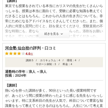
【講師】
東京でも授業をされている本当にカリスマの先生がたくさんいら
っしゃる。授業は本当に面白くて、受験に必要な知識を教えてく
ださることはもちろん、これからの人生の生き方についても、非
常にためになるアドバイスをたくさんしてくださった。また、個
人的に何度も質問に行くと、顔を覚えてくださり、受験直前の不
安な時期にも、君なら大丈夫、励ましてもらった。添削をお願い
続きを見る
すると、忙しいのに嫌な顔をせず毎回丁寧に見てくださった。
【カリキュラム・指導方針・授業内容】
河合塾 仙台校
の評判・口コミ
河合塾の基礎シリーズは本当に役に立った。現役時代にはできる
4.0
点
と思っていた分野の基礎をもう一度ゼロから叩き直すことがで
講師:5 / カリキュラム：4 / 環境：4 /
き、自信をもって試験に臨める基礎がついた。実際、夏休み終わ
サポート体制：3 / 料金：4
りの模試では、コツコツと勉強してきた基礎シリーズの成果が出
たのか、偏差値81を出すことができた。
通塾時の学年：浪人 ～浪人
投稿：2024年
【校舎内外の環境について（自習室、交通の便、治安、立地な
【講師】
ど） 】
熱い心を持った講師が多く、90分といった長い授業時間です
河合塾の校舎はとてもきれいだ。トイレもすべて自動洗浄で、毎
が、あっという間に授業が終わったように感じる先生もいらっし
日清掃員の方が掃除をしてくれるのでいつでも清潔だ。机も傷一
ゃいます。特に文系科目の先生が人気で、科目について豊富な知
つなくて広いので、自分の勉強に集中することができる。また、
識量をもって教えてくださるのはもちろん、人生について考え直
ブース型、開放教室、ラウンジなど自習スペースにもさまざまな