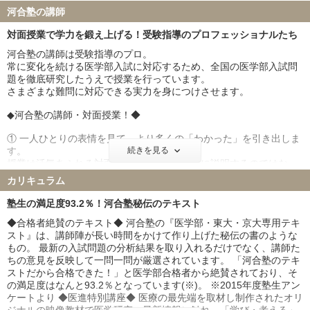
熊本大学 20名
和歌山県立医科大学 24名
河合塾の講師
群馬大学 24名
富山大学 22名
対面授業で学力を鍛え上げる！受験指導のプロフェッショナルたち
岐阜大学 55名
鹿児島大学 15名
山口大学 27名
愛媛大学 25名
河合塾の講師は受験指導のプロ。
常に変化を続ける医学部入試に対応するため、全国の医学部入試問
香川大学 12名
高知大学 22名
題を徹底研究したうえで授業を行っています。
福井大学 34名
宮崎大学 17名
さまざまな難問に対応できる実力を身につけさせます。
弘前大学 21名
琉球大学 17名
◆河合塾の講師・対面授業！◆
札幌医科大学 27名
大分大学 17名
鳥取大学 30名
徳島大学 23名
① 一人ひとりの表情を見て、より多くの「わかった」を引き出しま
旭川医科大学 28名
秋田大学 41名
す。
続きを見る
授業は活気あふれる対面授業。講師は一方的に説明するのではな
山形大学 31名
福島県立医科大学 43名
く、塾生一人ひとりの反応をしっかり見て理解しているかを確認し
島根大学 24名
佐賀大学 21名
カリキュラム
ながら授業を進めます。
防衛医科大学校 143名
塾生の満足度93.2％！河合塾秘伝のテキスト
②自ら考え、解く力が身につきます。
私立大学
◆合格者絶賛のテキスト◆ 河合塾の『医学部・東大・京大専用テキ
講師は受験テクニックを伝授するだけではありません。
慶應義塾大学 44名
東京慈恵会医科大学 52名
スト』は、講師陣が長い時間をかけて作り上げた秘伝の書のような
理解するために必要な概念、問題を解くための切り口なども伝え、
もの。 最新の入試問題の分析結果を取り入れるだけでなく、講師た
「自ら考え、解く力」を育てます。
順天堂大学 96名
日本医科大学 74名
ちの意見を反映して一問一問が厳選されています。 「河合塾のテキ
大阪医科薬科大学 93名
関西医科大学 145名
③疑問が解けるまで、受験指導のプロに直接質問できます。
ストだから合格できた！」と医学部合格者から絶賛されており、そ
国際医療福祉大学 183名
自治医科大学 43名
合格には「その日の疑問はその日のうちに解決する」ことが重要で
の満足度はなんと93.2％となっています(※)。 ※2015年度塾生アン
す。
ケートより ◆医進特別講座◆ 医療の最先端を取材し制作されたオリ
東京医科大学 85名
昭和医科大学 80名