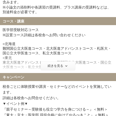
含みます。
※小論文の添削料や各講習の受講料、プラス講座の受講料などは、
別途料金が必要です。
コース・講座
医学部受験対応コース
※設置コース詳細は各校舎へお問い合わせください
○北海道
難関国公立大医進コース・北大医進アドバンストコース・札医大・
国公立大学医進コース、私立大医進コース
○東北
東北大医進アドバンストコース・難関国公立大医進コース・国公立
続きを見る
大医進コース・私立大医進コース）
○関東
ハイパー国公立大医進コース・難関国公立大医進アドバンスコー
キャンペーン
ス・国公立大医進コース・私立大医進スコース
○東海
校舎ごとに体験授業や講演・セミナーなどのイベントを実施してい
SUPER ONEWEX国公立大医進コース・SUPER ONEWEX名大医進
ます。
コース・Supreme国公立大医進コース・Supreme名大医進コース
詳細は各校舎へお問合せください。
○近畿
▼イベント例▼
エクシード東大理三コース・エクシード京大医進コース・エクシー
ド阪大医進コース・トップナビ国公立大医進コース・トップナビ私
『親子セミナー～受験後も役立つ学力を身につける～』＜無料＞
立大医進コース・・国公立大医進コース・ 私立大医進コース・難関
『東大・京大・医学部 現役合格に向けてやるべきこと』＜無料＞