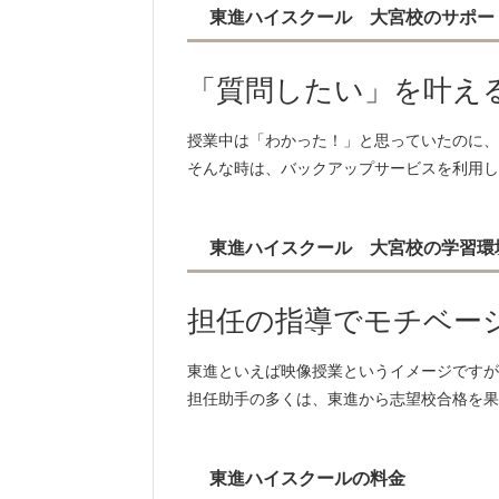
埼玉医科大学 9名
東進ハイスクール 大宮校のサポー
川崎医科大学 2名
「質問したい」を叶え
※東進ネットワーク生（東進ハイスクール
授業中は「わかった！」と思っていたのに、
そんな時は、バックアップサービスを利用し
東進ハイスクール 大宮校の学習環
担任の指導でモチベー
東進といえば映像授業というイメージですが
担任助手の多くは、東進から志望校合格を果
東進ハイスクールの料金