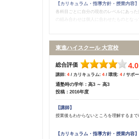
【カリキュラム・指導方針・授業内容
各科目ごとに自分の現在のレベルにあった
の組み合わせは個人に合わせたものとなっ
【校舎内外の環境について（自習室、交
授業を受けるスペースは各机ごとにそれぞ
東進ハイスクール 大宮校
強の疲れを癒したり、分からない問題を教
4.0
総合評価
【サポート体制】
講師:
4
/ カリキュラム:
4
/ 環境:
4
/ サポ
各大学についての情報が豊富にあり、また
通塾時の学年：高3 ～ 高3
なりの頻度で行ってくださるため、モチベ
投稿：2016年度
【料金】
【講師】
一般的な予備校に比べると、料金はやや高
授業後もわからないところを理解するまで
やすく通う事ができました。現役時代に別
【カリキュラム・指導方針・授業内容
【良かった点（改善してほしい点） 】