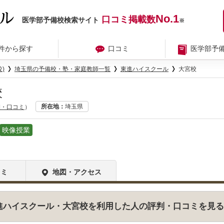
No.1
口コミ掲載数
医学部予備校検索サイト
※
件から探す
口コミ
医学部予
)
埼玉県の予備校・塾・家庭教師一覧
東進ハイスクール
大宮校
校
所在地
埼玉県
細・口コミ
）
映像授業
コミ
地図・アクセス
進ハイスクール・大宮校を利用した人の評判・口コミを見る(