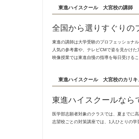
東進ハイスクール 大宮校の講師
福井大学 22名
宮
琉球大学 21名
鳥取大学 13名
徳
全国から選りすぐりの
秋田大学 19名
山
島根大学 7名
佐
東進の講師は大学受験のプロフェッショナル
人気の参考書や、テレビCMで姿を見かけた
私立大学
映像授業では東進自慢の指導を毎日受けるこ
慶應義塾大学 39名
日本医科大学 29名
東進ハイスクール 大宮校のカリキ
国際医療福祉大学 48名
昭和医科大学 12名
東
東進ハイスクールなら
帝京大学 20名
近
藤田医科大学 40名
医学部志願者対象のクラスでは、夏までに高
日本大学 5名
志望校ごとの対策講座では、1人ひとりの学
東海大学 13名
北里大学 22名