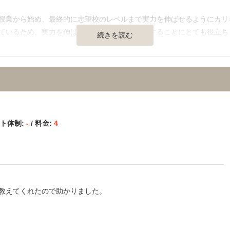
】
授業から始め、最終的に志望校のレベルまで実力を伸ばせるようにカリ
ているため、実力を伸ばしたり苦手を潰したりすることにとても役立ち
続きを読む
通の便、治安、立地など） 】
れしきりで仕切られているため、とても集中して授業を受けられます。
え合ったりしていました。
ート体制:
-
/ 料金:
4
担当して下さった先生方もこれらの情報について熟知しているため、進
ーションの維持にもつながりました。
めです。しかし、現役時代から東進ハイスクールに通っていたために割
教えてくれたので助かりました。
の予備校に通っていた場合は、金銭的な負担は大きめだと思います。
】