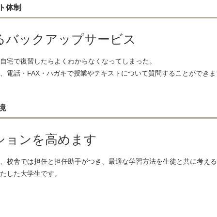
獨協医科大学 13名
東京女子医科大学 11名
ト体制
るバックアップサービス
・東進衛星予備校・早稲田塾）の現役生のみ、高3時在籍者のみの
自宅で復習したらよくわからなくなってしまった。
、電話・FAX・ハガキで授業やテキストについて質問することができま
境
ションを高めます
、校舎では担任と担任助手がつき、最適な学習方法を生徒と共に考える
たした大学生です。