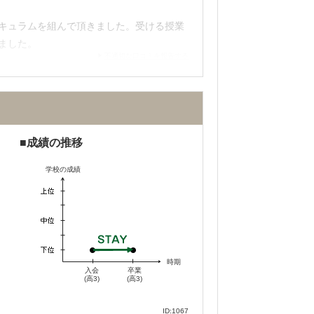
キュラムを組んで頂きました。受ける授業
ました。
不適切な口コミを報告する
休み時間中は同じクラスの人と話をして勉
成績の推移
学校の成績
路指導はとても充実しています。面談もか
引があり、浪人時代は通常に比べてかなり
時期
入会
卒業
(高3)
(高3)
ID:1067