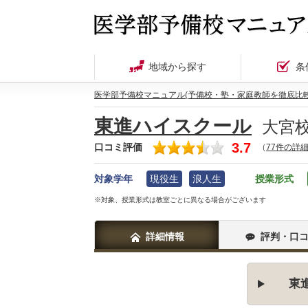
地域から探す
条
医学部予備校マニュアル(予備校・塾・家庭教師を徹底比較
東進ハイスクール
大宮
3.7
口コミ評価
（
77件の詳
対象学年
現役生
浪人生
授業形式
※対象、授業形式は教室ごとに異なる場合がございます
詳細情報
評判・口
東