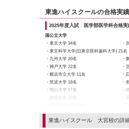
東進ハイスクールの合格実
2025年度入試 医学部医学科合格実
国公立大学
東京大学 34名
京
東京科学大学(旧東京医科歯科大学) 21名
九州大学 20名
東
神戸大学 22名
横浜市立大学 11名
広
筑波大学 18名
岡山大学 17名
信
新潟大学 22名
滋賀医科大学 10名
長
和歌山県立医科大学 14名
群
東進ハイスクール 大宮校の詳
岐阜大学 23名
愛媛大学 22名