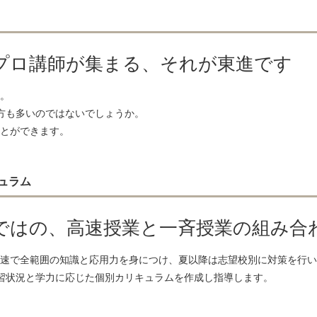
崎大学 14名
弘前大学 19名
札幌医科大学 24名
大分大学 5名
島大学 35名
旭川医科大学 21名
プロ講師が集まる、それが東進です
形大学 24名
福島県立医科大学 18名
賀大学 27名
防衛医科大学校 59名
。
方も多いのではないでしょうか。
とができます。
東京慈恵会医科大学 19名
順天堂大学 44名
大阪医科薬科大学 17名
関西医科大学 40名
ュラム
自治医科大学 31名
東京医科大学 23名
邦大学 25名
産業医科大学 8名
ではの、高速授業と一斉授業の組み合
畿大学 10名
愛知医科大学 16名
東北医科薬科大学 17名
杏林大学 20名
速で全範囲の知識と応用力を身につけ、夏以降は志望校別に対策を行い
兵庫医科大学 18名
聖マリアンナ医科大学 10名
習状況と学力に応じた個別カリキュラムを作成し指導します。
金沢医科大学 7名
福岡大学 9名
久留米大学 10名
岩手医科大学 15名