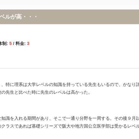
ベルが高・・・
体制:
5
/ 料金:
3
く、特に理系は大学レベルの知識を持っている先生もいるので、かなり
校の先生と比べた時に先生のレベルは高かった。
な知識を入れる期間があり、そこで一通り分野を一周する。その後９月
のクラスであれば基礎シリーズで阪大や地方国公立医学部は受かるレベ