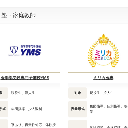
・塾・家庭教師
医学部受験専門予備校YMS
ミリカ医専
象
現役生、浪人生
対象
現役生、浪人生
集団指導、個別指導、映
形式
集団指導、少人数制
授業形式
業
寮あり、再受験対応、体験授
体験授業、合格保証、自