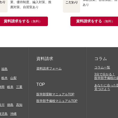
わり
業、優待制度、編入対策、推
こだわり
あり
薦対策、自習室あり
資料請求をする
資料請求をする
（無料）
（無料）
資料請求
コラム
コラム一覧
資料請求フォーム
福島
3分で分かる！
栃木
山梨
医学部予備校の
TOP
あなたに合った
静岡
岐阜
三重
見つけよう
医学部受験マニュアルTOP
医学部予備校マニュアルTOP
香川
徳島
高知
鹿児島
沖縄