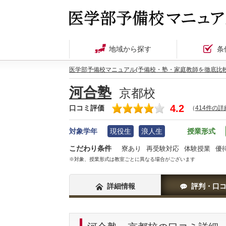
地域から探す
条
医学部予備校マニュアル(予備校・塾・家庭教師を徹底比較
河合塾
京都校
4.2
口コミ評価
（
414件の
対象学年
現役生
浪人生
授業形式
こだわり条件
寮あり
再受験対応
体験授業
優
※対象、授業形式は教室ごとに異なる場合がございます
詳細情報
評判・口