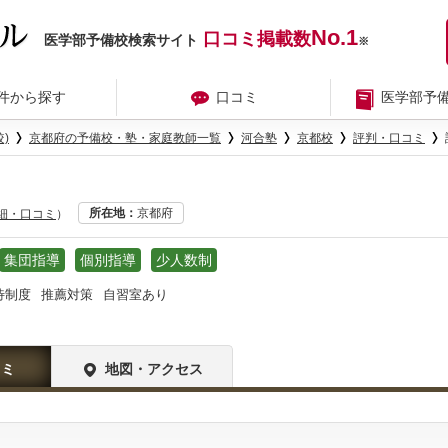
No.1
口コミ掲載数
医学部予備校検索サイト
※
件から探す
口コミ
医学部予
)
京都府の予備校・塾・家庭教師一覧
河合塾
京都校
評判・口コミ
所在地
京都府
詳細・口コミ
）
集団指導
個別指導
少人数制
待制度
推薦対策
自習室あり
コミ
地図・アクセス