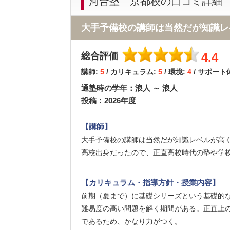
河合塾 京都校の口コミ詳細
大手予備校の講師は当然だが知識レ
4.4
総合評価
講師:
5
/ カリキュラム:
5
/ 環境:
4
/ サポート
通塾時の学年：浪人 ～ 浪人
投稿：2026年度
【講師】
大手予備校の講師は当然だが知識レベルが高
高校出身だったので、正直高校時代の塾や学
【カリキュラム・指導方針・授業内容】
前期（夏まで）に基礎シリーズという基礎的
難易度の高い問題を解く期間がある。正直上
であるため、かなり力がつく。