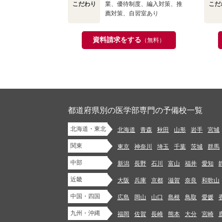
こだわり
業、優待制度、編入対策、推
こだ
薦対策、自習室あり
資料請求をする
（無料）
都道府県別の医学部専門の予備校一覧
北海道・東北
北海道
青森
秋田
山形
岩手
宮城
関東
東京
神奈川
埼玉
千葉
茨城
群馬
中部
新潟
長野
石川
富山
福井
愛知
近畿
大阪
兵庫
京都
滋賀
奈良
和歌山
中国・四国
広島
岡山
山口
島根
鳥取
愛媛
九州・沖縄
福岡
佐賀
長崎
熊本
大分
宮崎