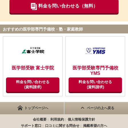
ています。
料金を問い合わせる（無料）
【料金】
料金はわりと高いですが、子どものためを思えばこそのこの値段
かと思い払いました。頑張りました。わかりやすい料金設定で迷
おすすめの医学部専門予備校・塾・家庭教師
うことはなかったです。
【良かった点（改善してほしい点） 】
この塾の先生の待機人数に満足しています。そして先生のお人柄
に大変満足しています。子どもがとても大好きな先生ばかりだと
いってました。
医学部受験 富士学院
医学部受験専門予備校
YMS
料金を問い合わせる
料金を問い合わせる
ID:378
(資料請求)
(資料請求)
不適切な口コミを報告する
トップページへ
ページの上へ戻る
会社概要
利用規約
個人情報保護方針
サポート窓口
口コミに関する問合せ
掲載希望の方へ