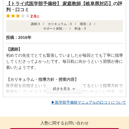
【トライ式医学部予備校】 家庭教師【岐阜県対応】
の評
判・口コミ
2.8
点
講師:3 / カリキュラム：3 / 環境：2 /
サポート体制：- / 料金：3
投稿：2016年
【講師】
初めての先生でとても緊張していましたが毎回とても丁寧に指導
してくださってよかったです。毎日机に向かうという習慣が身に
着いたようです。
【カリキュラム・指導方針・授業内容】
医学部を目指すというよりは基礎を組み立てるという指導方針で
続きを見る
勉強をしていたようです。応用編も勉強していたらしいです。が
んばっていたようです。
▶医学部予備校マニュアルの口コミについて
【校舎内外の環境について（自習室、交通の便、治安、立地な
ど） 】
教室内は防音設備は整っており席数は十分あり、たくさんの生徒
入塾に関するお問い合わせ
さんが座れる状況にあるようです。衛生面も掃除が行き届いてい