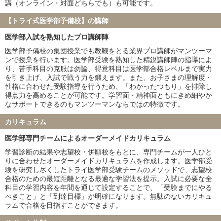
講（オンライン・対面どちらでも）も可能です。
弘前大学
琉球大学
札幌医科大学
大分大学
【トライ式医学部予備校】の講師
鳥取大学
徳島大学
医学部入試を熟知したプロ講師陣
旭川医科大学
秋田大学
山形大学
福島県立医科大学
医学部予備校の集団授業でも教鞭をとる業界プロ講師がマンツーマ
ンで授業を行います。医学部受験を熟知した精鋭講師陣の指導によ
島根大学
佐賀大学
り、苦手科目の克服は勿論、得意科目は医学部合格レベルまで実力
防衛医科大学校
を引き上げ、入試で戦う力を鍛えます。また、お子さまの理解度・
性格に合わせた受験指導を行うため、「わかったつもり」を排除し
私立大学
得点力を高めることが可能です。学習面・精神面ともにきめ細やか
慶應義塾大学
東京慈恵会医科大学
なサポートできるのもマンツーマンならではの特徴です。
順天堂大学
日本医科大学
カリキュラム
大阪医科薬科大学
関西医科大学
国際医療福祉大学
自治医科大学
医学部専門チームによるオーダーメイドカリキュラム
東京医科大学
昭和医科大学
学習診断の結果や志望校・併願校をもとに、専門チームが一人ひと
東邦大学
産業医科大学
りに合わせたオーダーメイドカリキュラムを作成します。医学部受
帝京大学
近畿大学
験を研究し尽くしたトライ医学部受験チームのメソッドで、志望校
合格のための最短距離となる最適な学習法を提示。入試に必要な全
愛知医科大学
藤田医科大学
科目の学習内容を年間を通じて設定することで、「受験までにやる
杏林大学
日本大学
べきこと」と「到達目標」が明確になります。無駄のないカリキュ
兵庫医科大学
聖マリアンナ医科大学
ラムで合格を目指すことができます。
東海大学
金沢医科大学