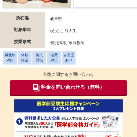
所在地
岐阜県
対象学年
現役生, 浪人生
授業形式
個別指導, 家庭教師
再受験
体験
編入
推薦
自習室
対応
授業
対策
対策
あり
入塾に関するお問い合わせ
料金を問い合わせる（無料）