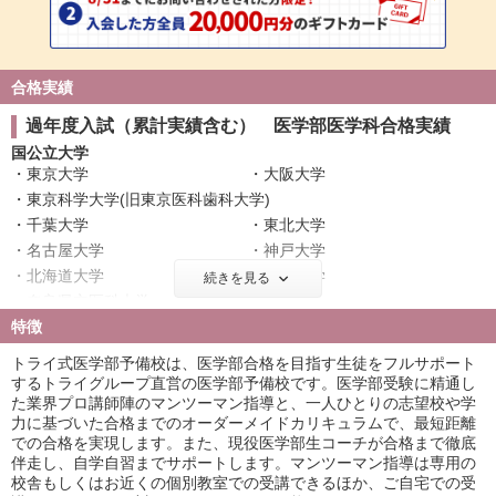
合格実績
過年度入試（累計実績含む） 医学部医学科合格実績
国公立大学
東京大学
大阪大学
東京科学大学(旧東京医科歯科大学)
千葉大学
東北大学
名古屋大学
神戸大学
北海道大学
広島大学
続きを見る
奈良県立医科大学
筑波大学
特徴
名古屋市立大学
信州大学
金沢大学
浜松医科大学
トライ式医学部予備校は、医学部合格を目指す生徒をフルサポート
滋賀医科大学
長崎大学
するトライグループ直営の医学部予備校です。医学部受験に精通し
た業界プロ講師陣のマンツーマン指導と、一人ひとりの志望校や学
群馬大学
富山大学
力に基づいた合格までのオーダーメイドカリキュラムで、最短距離
岐阜大学
鹿児島大学
での合格を実現します。また、現役医学部生コーチが合格まで徹底
山口大学
愛媛大学
伴走し、自学自習までサポートします。マンツーマン指導は専用の
香川大学
福井大学
校舎もしくはお近くの個別教室での受講できるほか、ご自宅での受