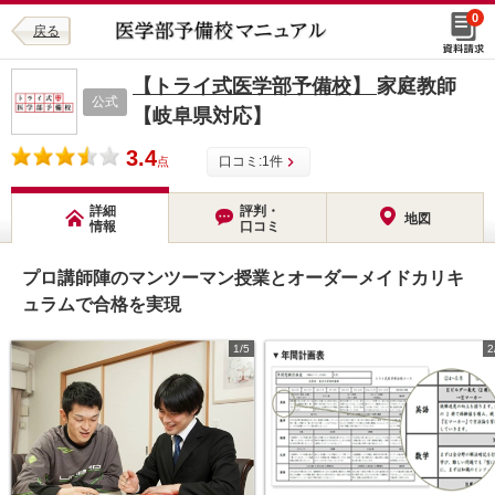
0
戻る
【トライ式医学部予備校】
家庭教師
公式
【岐阜県対応】
3.4
口コミ:
1
件
点
詳細
評判・
地図
情報
口コミ
プロ講師陣のマンツーマン授業とオーダーメイドカリキ
ュラムで合格を実現
1/5
2