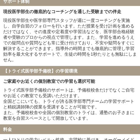
サポート体制
福岡大学
北里大学
久留米大学
岩手医科大学
現役医学部生の徹底的なコーチングを通した受験までの伴走
埼玉医科大学
獨協医科大学
現役医学部生や医学部専門スタッフが週に一度コーチングを実施
東京女子医科大学
川崎医科大学
し、自学自習のフォローを行います。ただ授業を受け計画を進める
だけではなく、その進度や定着度や学習法などを、医学部合格経験
※家庭教師のトライ・個別教室のトライ・医学部受験予備校インテ
者や受験のプロからの視点で管理します。また、学習を進めるうえ
グラの合格実績を含みます
での疑問点や質問なども常に受け付けており、不安や疑問をすぐに
解決することができます。指導外の時間までも徹底的に管理し学習
効率を最大化するサポートで、生徒の時間を1秒たりとも無駄にしま
せん。
【トライ式医学部予備校】の学習環境
ご家庭やお近くの個別教室での学習も選択可能
トライ式医学部予備校のサポートは、予備校校舎だけでなくご自宅
やお近くの教室でも受講いただけます。
全国どこにいても、トライが誇る医学部専門チームの学習サポート
と精鋭講師陣の授業を受講することが可能です。
また、予備校校舎や全国の個別教室のトライは、通塾のお子さまに
教室を自習スペースとして開放しています。
料金
一人ひとりの学力レベル・性格、志望校に基づき、オーダーメイド