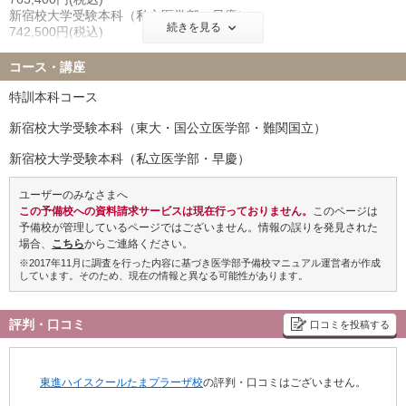
聖マリアンナ医科大学 10名
東海大学 13名
新宿校大学受験本科（私立医学部・早慶）
金沢医科大学 7名
福岡大学 9名
続きを見る
742,500円(税込)
北里大学 22名
久留米大学 10名
コース外受講料
岩手医科大学 15名
埼玉医科大学 9名
コース・講座
■追加講習講座
獨協医科大学 13名
東京女子医科大学 11名
1講座につき 77,000円(税込)
特訓本科コース
川崎医科大学 2名
※90分×15回の講座は57,750円(税込)
新宿校大学受験本科（東大・国公立医学部・難関国立）
※東進ネットワーク生（東進ハイスクール・東進衛星予備校・早稲
■講習講座 単科受講料
田塾）の現役生のみ、高3時在籍者のみの合同実績となります
90分×5回＋講座修了判定テスト1回 19,250円(税込)
新宿校大学受験本科（私立医学部・早慶）
90分×10回＋講座修了判定テスト1回 38,500円(税込)
ユーザーのみなさまへ
この予備校への資料請求サービスは現在行っておりません。
このページは
予備校が管理しているページではございません。情報の誤りを発見された
場合、
こちら
からご連絡ください。
※2017年11月に調査を行った内容に基づき医学部予備校マニュアル運営者が作成
しています。そのため、現在の情報と異なる可能性があります。
評判・口コミ
口コミを投稿する
東進ハイスクールたまプラーザ校
の評判・口コミはございません。