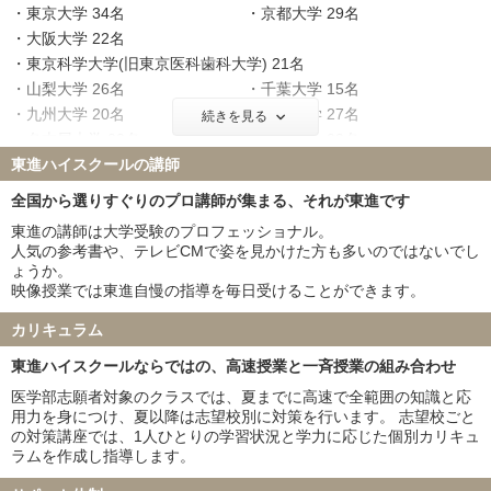
東京大学 34名
京都大学 29名
大阪大学 22名
東京科学大学(旧東京医科歯科大学) 21名
山梨大学 26名
千葉大学 15名
九州大学 20名
東北大学 27名
続きを見る
名古屋大学 23名
神戸大学 22名
東進ハイスクールの講師
北海道大学 16名
大阪公立大学 9名
横浜市立大学 11名
広島大学 21名
全国から選りすぐりのプロ講師が集まる、それが東進です
奈良県立医科大学 16名
筑波大学 18名
東進の講師は大学受験のプロフェッショナル。
名古屋市立大学 14名
京都府立医科大学 9名
人気の参考書や、テレビCMで姿を見かけた方も多いのではないでし
岡山大学 17名
信州大学 19名
ょうか。
映像授業では東進自慢の指導を毎日受けることができます。
金沢大学 23名
新潟大学 22名
浜松医科大学 16名
三重大学 22名
カリキュラム
滋賀医科大学 10名
長崎大学 22名
東進ハイスクールならではの、高速授業と一斉授業の組み合わせ
熊本大学 12名
和歌山県立医科大学 14名
群馬大学 13名
富山大学 14名
医学部志願者対象のクラスでは、夏までに高速で全範囲の知識と応
用力を身につけ、夏以降は志望校別に対策を行います。 志望校ごと
岐阜大学 23名
鹿児島大学 18名
の対策講座では、1人ひとりの学習状況と学力に応じた個別カリキュ
山口大学 25名
愛媛大学 22名
ラムを作成し指導します。
香川大学 7名
高知大学 11名