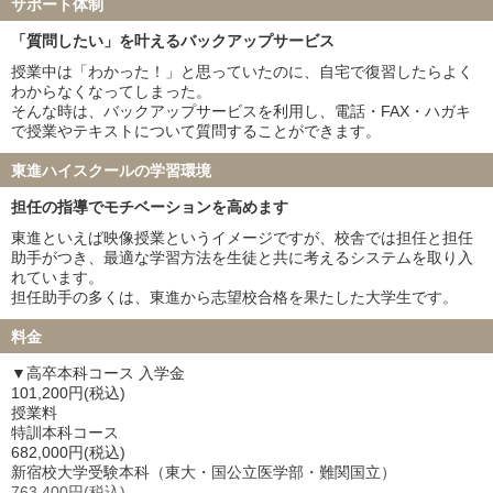
福井大学 22名
宮崎大学 14名
サポート体制
弘前大学 19名
琉球大学 21名
「質問したい」を叶えるバックアップサービス
札幌医科大学 24名
大分大学 5名
授業中は「わかった！」と思っていたのに、自宅で復習したらよく
鳥取大学 13名
徳島大学 35名
わからなくなってしまった。
旭川医科大学 21名
秋田大学 19名
そんな時は、バックアップサービスを利用し、電話・FAX・ハガキ
山形大学 24名
福島県立医科大学 18名
で授業やテキストについて質問することができます。
島根大学 7名
佐賀大学 27名
東進ハイスクールの学習環境
防衛医科大学校 59名
担任の指導でモチベーションを高めます
私立大学
東進といえば映像授業というイメージですが、校舎では担任と担任
慶應義塾大学 39名
東京慈恵会医科大学 19名
助手がつき、最適な学習方法を生徒と共に考えるシステムを取り入
順天堂大学 44名
日本医科大学 29名
れています。
大阪医科薬科大学 17名
関西医科大学 40名
担任助手の多くは、東進から志望校合格を果たした大学生です。
国際医療福祉大学 48名
自治医科大学 31名
料金
東京医科大学 23名
昭和医科大学 12名
東邦大学 25名
産業医科大学 8名
▼高卒本科コース 入学金
帝京大学 20名
近畿大学 10名
101,200円(税込)
授業料
愛知医科大学 16名
藤田医科大学 40名
特訓本科コース
東北医科薬科大学 17名
杏林大学 20名
682,000円(税込)
日本大学 5名
兵庫医科大学 18名
新宿校大学受験本科（東大・国公立医学部・難関国立）
763,400円(税込)