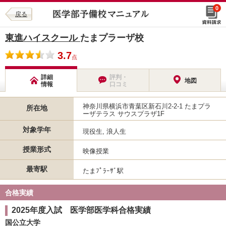
0
戻る
東進ハイスクール
たまプラーザ校
3.7
点
詳細
評判・
地図
情報
口コミ
神奈川県横浜市青葉区新石川2-2-1 たまプラ
所在地
ーザテラス サウスプラザ1F
対象学年
現役生, 浪人生
授業形式
映像授業
最寄駅
たまﾌﾟﾗｰｻﾞ駅
合格実績
2025年度入試 医学部医学科合格実績
国公立大学