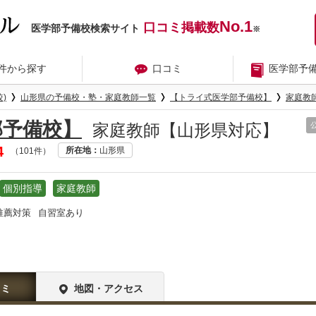
No.1
口コミ掲載数
医学部予備校検索サイト
※
件から探す
口コミ
医学部予
)
山形県の予備校・塾・家庭教師一覧
【トライ式医学部予備校】
家庭教
部予備校】
家庭教師【山形県対応】
4
所在地
山形県
（101件）
個別指導
家庭教師
推薦対策
自習室あり
コミ
地図・アクセス