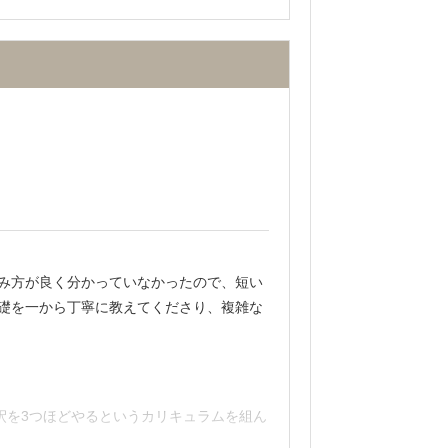
医学生チューターが近くにおり、話しかけ
ントかと思います。
いつでも相談できましたし、メンタル的なサ
選ぶにあたりいろいろな個別の医学部専門
コストパフォーマンスが良いと思います。
み方が良く分かっていなかったので、短い
礎を一から丁寧に教えてくださり、複雑な
行きたい私にとって非常に合っていまし
思いますので、大成功でした！
釈を3つほどやるというカリキュラムを組ん