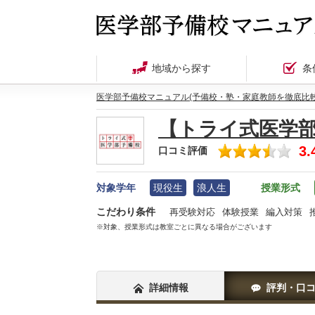
地域から探す
条
医学部予備校マニュアル(予備校・塾・家庭教師を徹底比較
【トライ式医学
3.
口コミ評価
対象学年
現役生
浪人生
授業形式
こだわり条件
再受験対応
体験授業
編入対策
※対象、授業形式は教室ごとに異なる場合がございます
詳細情報
評判・口