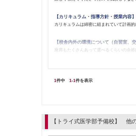
【カリキュラム・指導方針・授業内容
カリキュラムは綿密に組まれていて計画的
【校舎内外の環境について（自習室、交
座席もたくさんあって選べるくらいの余裕
【料金】
料金は普通だった高すぎず安すぎず信頼で
1
件中
1
-
1
件を表示
【良かった点（改善してほしい点） 】
定期的な面談で不安なども取り払われてプ
【トライ式医学部予備校】 他