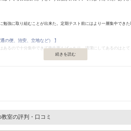
】
に勉強に取り組むことが出来た。定期テスト前にはより一層集中できた
通の便、治安、立地など） 】
はあるので十分集中できて衛生面もばっちり、清潔にしてあるのはとて
続きを読む
きるような料金設定だったので疑うことなく支払うことができてよかっ
ライベートな面もケアしてくださったりとても助かりました本当にいま
の教室の評判・口コミ