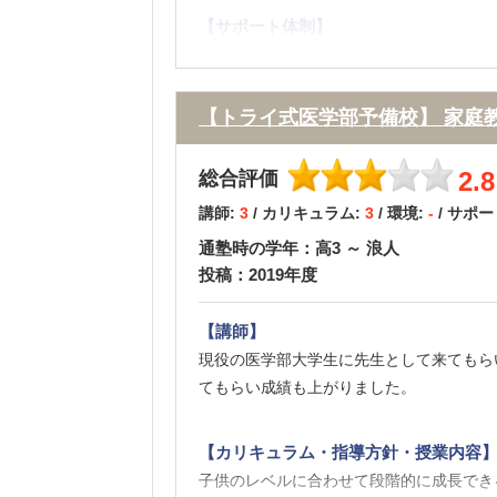
【サポート体制】
本部の方とは直接、会ったりした事がない
【トライ式医学部予備校】 家庭
【料金】
料金は少し高いように思っていましたが内
す。
2.8
総合評価
講師:
3
/ カリキュラム:
3
/ 環境:
-
/ サポ
【良かった点（改善してほしい点） 】
通塾時の学年：高3 ～ 浪人
それまでは苦手な科目は嫌々やっていたの
投稿：2019年度
嬉しかったです
【要望改善】
【講師】
子供が苦手な科目を克服できて今では勉強
現役の医学部大学生に先生として来てもら
かったと思っています。
てもらい成績も上がりました。
【カリキュラム・指導方針・授業内容
子供のレベルに合わせて段階的に成長でき