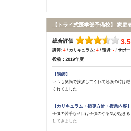
【校舎内外の環境について（自習室、交
校舎は落ち着いた場所にありますが、アク
【トライ式医学部予備校】 家庭
り、勉強しやすかったです。校舎に参考書
3.5
総合評価
【サポート体制】
講師:
4
/ カリキュラム:
4
/ 環境:
-
/ サポ
定期的な面談のみならず、講義や受験校選
投稿：2019年度
変更にも迅速に対応してくださいました。
【講師】
【料金】
いつも笑顔で挨拶してくれて勉強の時は厳
医学部専門予備校であるということ、且つ
くれてました
ってしまいます。しかし料金に見合ったサ
【カリキュラム・指導方針・授業内容
【良かった点（改善してほしい点） 】
子供の苦手な科目は子供のやる気が起きる
自分の苦手や得意に合わせてオーダーメイ
してきました
生徒に合った講師の方を選んでくださるの