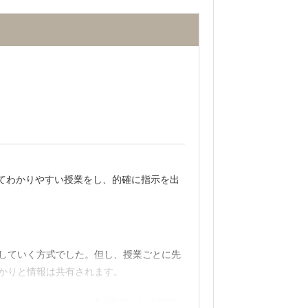
習室の席もそこまで多くなく、満席になっ
安心だと思います。
 あまり現実的でない提案をされた。また、
うには塾の中でも高い方と言っていまし
てわかりやすい授業をし、的確に指示を出
と思う。理由として。知識がとても深い講
していく方式でした。但し、授業ごとに先
かりと情報は共有されます。
不適切な口コミを報告する