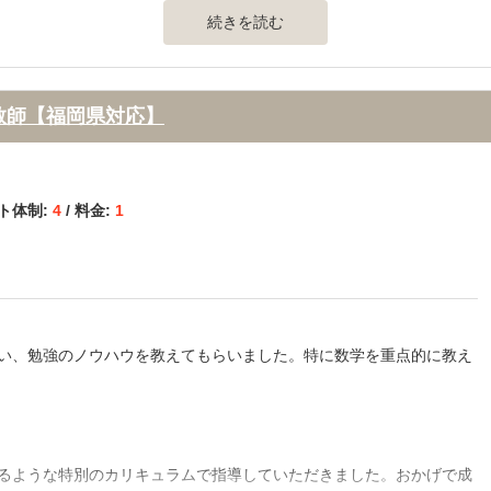
続きを読む
ので良く分かりませんが電話でのやり取りでは感じのいい人でした。
教師【福岡県対応】
容や結果を考えると見合っていたと思うので特に不満とかはないで
ート体制:
4
/ 料金:
1
ですが分かるようになると楽しそうに取り組んでいる姿を見て本当に
も楽しくまではいかなくてもキチンと進んでするようになったので良
い、勉強のノウハウを教えてもらいました。特に数学を重点的に教え
】
るような特別のカリキュラムで指導していただきました。おかげで成