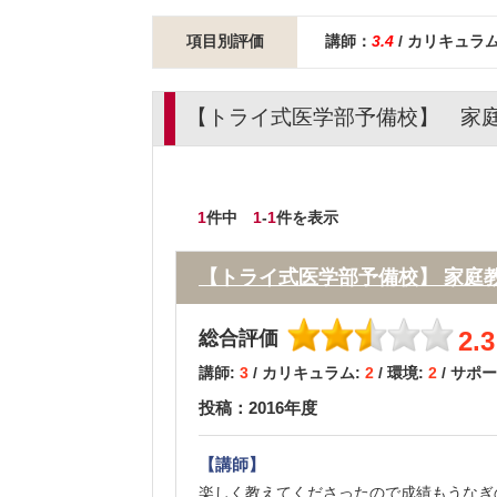
項目別評価
講師：
3.4
/ カリキュラ
【トライ式医学部予備校】 家
1
件中
1
-
1
件を表示
【トライ式医学部予備校】 家庭
2.3
総合評価
講師:
3
/ カリキュラム:
2
/ 環境:
2
/ サポ
投稿：2016年度
【講師】
楽しく教えてくださったので成績もうなぎ