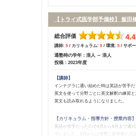
【校舎内外の環境について（自習室、交
校舎は明るく開放的で清潔でした。また自
やすく非常に心強かったです。また、飯田
【トライ式医学部予備校】 飯田
【サポート体制】
4.4
総合評価
生徒とスタッフ・医学生チューターとの距
講師:
5
/ カリキュラム:
5
/ 環境:
5
/ サポ
ポートもしっかりとしていただくことがで
通塾時の学年：浪人 ～ 浪人
投稿：2023年度
【料金】
集団授業の塾よりは当然費用はかかります
【講師】
塾へ話を聞きに行きましたが、比較的安く
インテグラに通い始めた時は英語が苦手だ
英文を使って分野ごとに英文解釈の練習と
【良かった点（改善してほしい点） 】
英文も読み取れるようになりました。
無理に難しい問題をやらせず、基礎的・典
た。中堅～下位の私立医学部ならこの戦略
【カリキュラム・指導方針・授業内容
英語が苦手だったので4月から8月まで週
でいました。9月からは実際に医学部の入