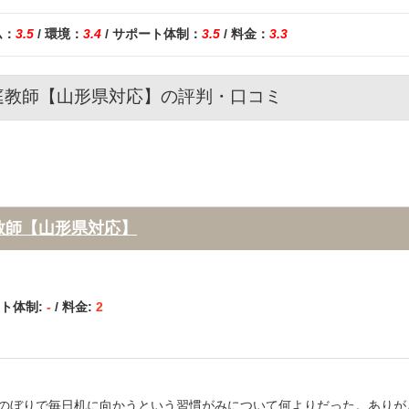
ム：
3.5
/ 環境：
3.4
/ サポート体制：
3.5
/ 料金：
3.3
庭教師【山形県対応】の評判・口コミ
教師【山形県対応】
ート体制:
-
/ 料金:
2
のぼりで毎日机に向かうという習慣がみについて何よりだった。ありが