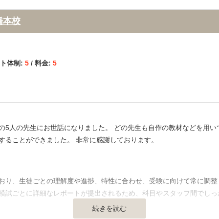
所と同じ空間であり、やや自習しにくい環境ではありました。また、自
塾に来た時と帰る時どちらもカードをかざして出席確認するので、親は
橋本校
った。生活面の相談もしてもらえた。しかし、勉強面の相談については
ート体制:
5
/ 料金:
5
時も次があるよみたいな事を言われ、放置された時もあった。
が、私は1番高いグレードだった。具体的な値段は知らないが、親が言
の値段とあまり変わらなかったような気がした。
の5人の先生にお世話になりました。 どの先生も自作の教材などを用い
することができました。 非常に感謝しております。
で質問を見つけられるのであれば、グレードの高いコースが適している
】
摯に向き合ってくれると思うからだ。
おり、生徒ごとの理解度や進捗、特性に合わせ、受験に向けて常に調整
模試ごとに詳細なレポートが提出されるため、科目やスタッフ間でしっ
続きを読む