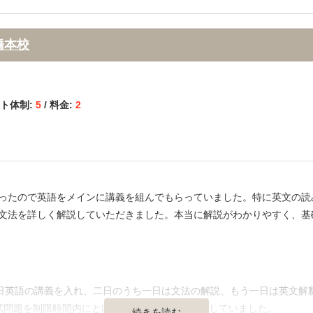
通の便、治安、立地など） 】
習室も完備されており集中できる環境でした。さらに、スタッフさんや
橋駅の近くで交通の利便性も良く、周囲が落ち着いた街なのもよいポイ
橋本校
離が近く、いつでも相談できる環境でした。 わからない問題があれば
ート体制:
5
/ 料金:
2
きたのは非常に大きかったです。
が、個別の医学部専門塾としては安く抑えられていると思います。塾を
抑えられている上に実力のある先生方が在籍しているため、ここが一番
ったので英語をメインに講義を組んでもらっていました。特に英文の読
文法を詳しく解説していただきました。本当に解説がわかりやすく、基
型的な問題を確実に得点する力を重視する戦略は、どうしても医学部に
で十分だと思いますし、むしろこの戦略でどこかしらには引っかかると
】
2日英語の講義を入れ、二日のうち一日は文法の解説、もう一日は英文解
試問題を制限時間内にとけるようにトレーニングしていました。
続きを読む