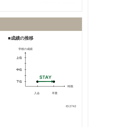
不適切な口コミを報告する
は落ち着いて勉強できる環境が整ってお
きます。
成績の推移
学校の成績
して個別指導だったので、急な講義日程の
手予備校と比較するとかなり料金は高くな
時期
入会
卒業
ID:2742
できます。またカリキュラムのみならず、