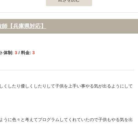
通の便、治安、立地など） 】
セスもよくとても便利です。また校舎内がとてもきれいで、特に自習室
教師【兵庫県対応】
も多く置いてあるので、自分のやりたい問題をコピーしてやることもで
ート体制:
3
/ 料金:
3
定に悩んでいた時はいつでも相談に乗ってくれるという体制でした。そ
また赤本にはない過去問を頂くこともできました。
しくしたり優しくしたりして子供を上手い事やる気が出るようにして
個別指導でそれぞれに合ったオーダーメイドカリキュラムなので他の大
ービスを受けることができます。
】
ように色々と考えてプログラムしてくれていたので子供もやる気を出
ドのカリキュラムを組んでくださるので効率よく受験勉強をすることが
で気持ちよく講義を受けることができた点が良かったです。