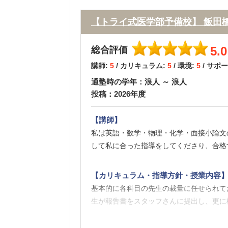
校舎内は清潔でしたが、自習室が授業する
てしまわないか不安なる時もありました。
【トライ式医学部予備校】 飯田
【サポート体制】
5.0
総合評価
中間テストの後には担当講師との面談があ
講師:
5
/ カリキュラム:
5
/ 環境:
5
/ サポ
中間テストであまりよくない点数を取った
通塾時の学年：浪人 ～ 浪人
投稿：2026年度
【料金】
担当講師のグレードによって値段は変わる
【講師】
た。グレードが下の方であれば一般的な塾
私は英語・数学・物理・化学・面接小論文
して私に合った指導をしてくださり、合格
【良かった点（改善してほしい点） 】
もし、自分で参考書をガツガツでき、自分
【カリキュラム・指導方針・授業内容
師であったためどんなに難しい問題でも真
基本的に各科目の先生の裁量に任せられて
生が報告書をスタッフさんに提出し、更に