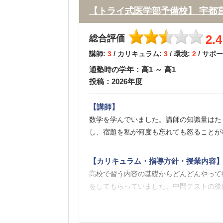
【トライ式医学部予備校】 宇都
2.4
総合評価
講師:
3
/ カリキュラム:
3
/ 環境:
2
/ サポ
通塾時の学年：高1 ～ 高1
投稿：2026年度
【講師】
数学を学んでいました。講師の知識量はた
し、宿題を私が何度も忘れても怒ることが
【カリキュラム・指導方針・授業内容
高校で習う内容の基礎からどんどんやって
をしてもらっていました。中間テストの後
【校舎内外の環境について（自習室、交