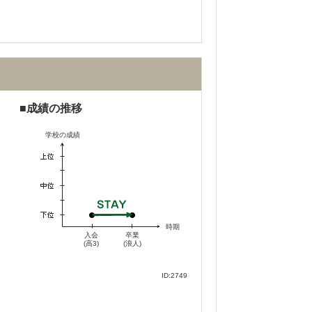
成績の推移
学校の成績
時期
入会
卒業
(高3)
(浪人)
不適切な口コミを報告する
ID:2749