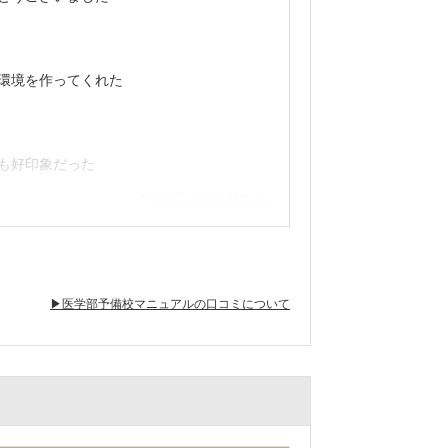
環境を作ってくれた
も好印象だった
不適切な口コミを報告する
た
▶医学部予備校マニュアルの口コミについて
でも感謝しているくらいです