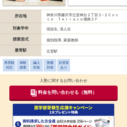
神奈川県藤沢市辻堂神台２丁目２−２Ｃｏｃ
所在地
ｃｏ Ｔｅｒｒａｃｅ湘南２Ｆ
対象学年
現役生, 浪人生
授業形式
個別指導, 家庭教師
最寄駅
辻堂駅
再受験
体験
編入
推薦
自習室
対応
授業
対策
対策
あり
入塾に関するお問い合わせ
料金を問い合わせる（無料）