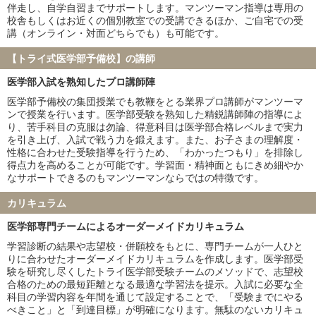
山口大学
愛媛大学
伴走し、自学自習までサポートします。マンツーマン指導は専用の
香川大学
福井大学
校舎もしくはお近くの個別教室での受講できるほか、ご自宅での受
講（オンライン・対面どちらでも）も可能です。
弘前大学
琉球大学
札幌医科大学
大分大学
【トライ式医学部予備校】の講師
鳥取大学
徳島大学
医学部入試を熟知したプロ講師陣
旭川医科大学
秋田大学
山形大学
福島県立医科大学
医学部予備校の集団授業でも教鞭をとる業界プロ講師がマンツーマ
ンで授業を行います。医学部受験を熟知した精鋭講師陣の指導によ
島根大学
佐賀大学
り、苦手科目の克服は勿論、得意科目は医学部合格レベルまで実力
防衛医科大学校
を引き上げ、入試で戦う力を鍛えます。また、お子さまの理解度・
性格に合わせた受験指導を行うため、「わかったつもり」を排除し
私立大学
得点力を高めることが可能です。学習面・精神面ともにきめ細やか
慶應義塾大学
東京慈恵会医科大学
なサポートできるのもマンツーマンならではの特徴です。
順天堂大学
日本医科大学
カリキュラム
大阪医科薬科大学
関西医科大学
国際医療福祉大学
自治医科大学
医学部専門チームによるオーダーメイドカリキュラム
東京医科大学
昭和医科大学
学習診断の結果や志望校・併願校をもとに、専門チームが一人ひと
東邦大学
産業医科大学
りに合わせたオーダーメイドカリキュラムを作成します。医学部受
帝京大学
近畿大学
験を研究し尽くしたトライ医学部受験チームのメソッドで、志望校
合格のための最短距離となる最適な学習法を提示。入試に必要な全
愛知医科大学
藤田医科大学
科目の学習内容を年間を通じて設定することで、「受験までにやる
杏林大学
日本大学
べきこと」と「到達目標」が明確になります。無駄のないカリキュ