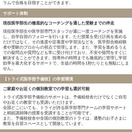
兵庫医科大学
聖マリアンナ医科大学
ラムで合格を目指すことができます。
東海大学
金沢医科大学
サポート体制
福岡大学
北里大学
久留米大学
岩手医科大学
現役医学部生の徹底的なコーチングを通した受験までの伴走
埼玉医科大学
獨協医科大学
現役医学部生や医学部専門スタッフが週に一度コーチングを実施
東京女子医科大学
川崎医科大学
し、自学自習のフォローを行います。ただ授業を受け計画を進める
だけではなく、その進度や定着度や学習法などを、医学部合格経験
※家庭教師のトライ・個別教室のトライ・医学部受験予備校インテ
者や受験のプロからの視点で管理します。また、学習を進めるうえ
グラの合格実績を含みます
での疑問点や質問なども常に受け付けており、不安や疑問をすぐに
解決することができます。指導外の時間までも徹底的に管理し学習
効率を最大化するサポートで、生徒の時間を1秒たりとも無駄にしま
せん。
【トライ式医学部予備校】の学習環境
ご家庭やお近くの個別教室での学習も選択可能
トライ式医学部予備校のサポートは、予備校校舎だけでなくご自宅
やお近くの教室でも受講いただけます。
全国どこにいても、トライが誇る医学部専門チームの学習サポート
と精鋭講師陣の授業を受講することが可能です。
また、予備校校舎や全国の個別教室のトライは、通塾のお子さまに
教室を自習スペースとして開放しています。