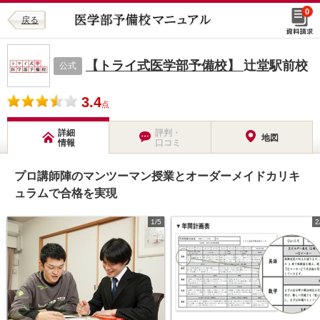
0
戻る
【トライ式医学部予備校】
辻堂駅前校
公式
3.4
点
詳細
評判・
地図
情報
口コミ
プロ講師陣のマンツーマン授業とオーダーメイドカリキ
ュラムで合格を実現
1/5
2