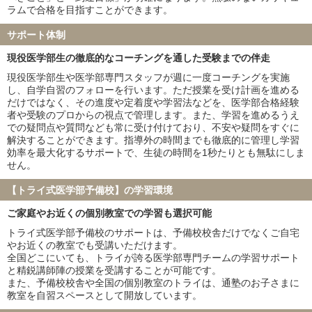
兵庫医科大学
聖マリアンナ医科大学
ラムで合格を目指すことができます。
東海大学
金沢医科大学
サポート体制
福岡大学
北里大学
久留米大学
岩手医科大学
現役医学部生の徹底的なコーチングを通した受験までの伴走
埼玉医科大学
獨協医科大学
現役医学部生や医学部専門スタッフが週に一度コーチングを実施
東京女子医科大学
川崎医科大学
し、自学自習のフォローを行います。ただ授業を受け計画を進める
だけではなく、その進度や定着度や学習法などを、医学部合格経験
※家庭教師のトライ・個別教室のトライ・医学部受験予備校インテ
者や受験のプロからの視点で管理します。また、学習を進めるうえ
グラの合格実績を含みます
での疑問点や質問なども常に受け付けており、不安や疑問をすぐに
解決することができます。指導外の時間までも徹底的に管理し学習
効率を最大化するサポートで、生徒の時間を1秒たりとも無駄にしま
せん。
【トライ式医学部予備校】の学習環境
ご家庭やお近くの個別教室での学習も選択可能
トライ式医学部予備校のサポートは、予備校校舎だけでなくご自宅
やお近くの教室でも受講いただけます。
全国どこにいても、トライが誇る医学部専門チームの学習サポート
と精鋭講師陣の授業を受講することが可能です。
また、予備校校舎や全国の個別教室のトライは、通塾のお子さまに
教室を自習スペースとして開放しています。