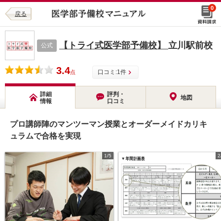
0
戻る
【トライ式医学部予備校】
立川駅前校
公式
3.4
口コミ:
1
件
点
詳細
評判・
地図
情報
口コミ
プロ講師陣のマンツーマン授業とオーダーメイドカリキ
ュラムで合格を実現
1/5
2