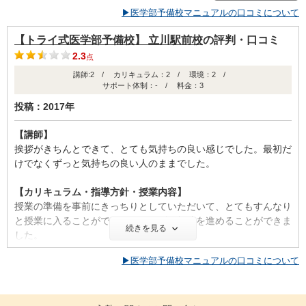
▶医学部予備校マニュアルの口コミについて
【トライ式医学部予備校】 立川駅前校
の評判・口コミ
2.3
点
講師:2 / カリキュラム：2 / 環境：2 /
サポート体制：- / 料金：3
投稿：2017年
【講師】
挨拶がきちんとできて、とても気持ちの良い感じでした。最初だ
けでなくずっと気持ちの良い人のままでした。
【カリキュラム・指導方針・授業内容】
授業の準備を事前にきっちりとしていただいて、とてもすんなり
と授業に入ることができ、スムーズに勉強を進めることができま
続きを見る
した。
▶医学部予備校マニュアルの口コミについて
【校舎内外の環境について（自習室、交通の便、治安、立地な
ど） 】
●周辺の環境