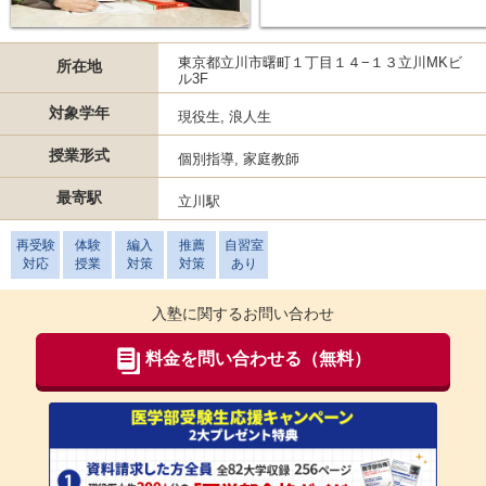
東京都立川市曙町１丁目１４−１３立川MKビ
所在地
ル3F
対象学年
現役生, 浪人生
授業形式
個別指導, 家庭教師
最寄駅
立川駅
再受験
体験
編入
推薦
自習室
対応
授業
対策
対策
あり
入塾に関するお問い合わせ
料金を問い合わせる（無料）