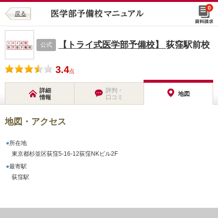
0
戻る
【トライ式医学部予備校】
荻窪駅前校
公式
3.4
点
詳細
評判・
地図
情報
口コミ
地図・アクセス
所在地
東京都杉並区荻窪5-16-12荻窪NKビル2F
最寄駅
荻窪駅