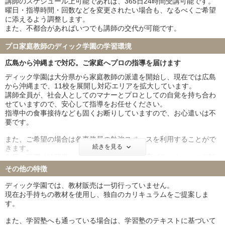
講師のスケジュール上可能であれば、365日24時間受講可能です。
曜日・指導時間・回数などを変更されたい場合も、なるべくご希望
に添えるよう調整します。
また、不都合があればいつでも講師の交代が可能です。
プロ家庭教師のディック学園の学習環境
広島から沖縄まで対応。ご家庭へプロの指導を届けます
ディック学園は大分県から家庭教師の派遣を開始し、現在では広島
から沖縄まで、11校を展開し対応エリアを拡大しています。
講師全員が、社会人としてのマナーとプロとしての自覚を持ち合わ
せていますので、安心して指導をお任せください。
指導中の食事接待なども固くお断りしていますので、お心遣いは不
要です。
また、ご希望の場合は各事務局の勉強スペースを利用することがで
続きを見る
きます。
利用の可否は時間帯によって異なるため、教育プランナーへご相談
ください。
その他の特徴
ディック学園では、教材販売は一切行っていません。
現在お手持ちの教材を使用し、独自のカリキュラムをご提案しま
す。
また、学習塾へも通っている場合は、学習塾のテキストに基づいて