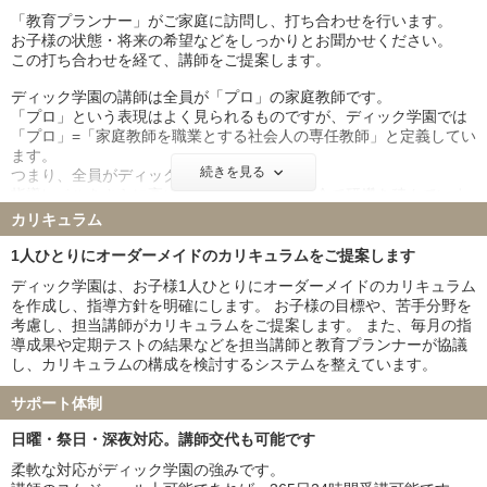
「教育プランナー」がご家庭に訪問し、打ち合わせを行います。
お子様の状態・将来の希望などをしっかりとお聞かせください。
この打ち合わせを経て、講師をご提案します。
ディック学園の講師は全員が「プロ」の家庭教師です。
「プロ」という表現はよく見られるものですが、ディック学園では
「プロ」=「家庭教師を職業とする社会人の専任教師」と定義してい
ます。
続きを見る
つまり、全員がディック学園の正社員。
指導レベルをさらに高めるため、各種の研修会で研鑽を積んでいま
す。
カリキュラム
家庭教師は「教育サービス接客業」という考え方のもと、プロとし
1人ひとりにオーダーメイドのカリキュラムをご提案します
ての自覚をしっかり持った講師が指導にあたります。
ディック学園は、お子様1人ひとりにオーダーメイドのカリキュラム
を作成し、指導方針を明確にします。 お子様の目標や、苦手分野を
考慮し、担当講師がカリキュラムをご提案します。 また、毎月の指
導成果や定期テストの結果などを担当講師と教育プランナーが協議
し、カリキュラムの構成を検討するシステムを整えています。
サポート体制
日曜・祭日・深夜対応。講師交代も可能です
柔軟な対応がディック学園の強みです。