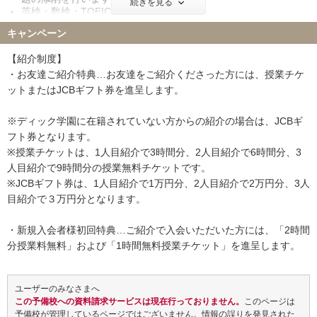
続きを見る
英検・数検・TOEICなどの対策
キャンペーン
※その他、
【小学生コース】【中学生コース】
があります。
【紹介制度】
・お友達ご紹介特典…お友達をご紹介くださった方には、授業チケ
ットまたはJCBギフト券を進呈します。
※ディック学園に在籍されていない方からの紹介の場合は、JCBギ
フト券となります。
※授業チケットは、1人目紹介で3時間分、2人目紹介で6時間分、3
人目紹介で9時間分の授業無料チケットです。
※JCBギフト券は、1人目紹介で1万円分、2人目紹介で2万円分、3人
目紹介で３万円分となります。
・新規入会者様初回特典…ご紹介で入会いただいた方には、「2時間
分授業料無料」および「1時間無料授業チケット」を進呈します。
ユーザーのみなさまへ
この予備校への資料請求サービスは現在行っておりません。
このページは
予備校が管理しているページではございません。情報の誤りを発見された