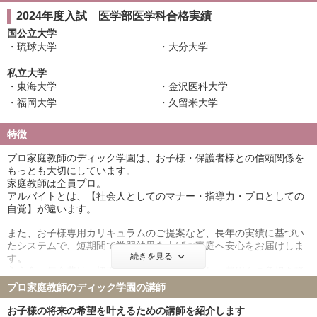
2024年度入試 医学部医学科合格実績
国公立大学
琉球大学
大分大学
私立大学
東海大学
金沢医科大学
福岡大学
久留米大学
特徴
プロ家庭教師のディック学園は、お子様・保護者様との信頼関係を
もっとも大切にしています。
家庭教師は全員プロ。
アルバイトとは、【社会人としてのマナー・指導力・プロとしての
自覚】が違います。
また、お子様専用カリキュラムのご提案など、長年の実績に基づい
たシステムで、短期間で学習効果を上げご家庭へ安心をお届けしま
続きを見る
す。
入会金・年会費は一切不要。教材費も不要にし、費用面の負担を軽
減できるよう努めています。
プロ家庭教師のディック学園の講師
お子様の将来の希望を叶えるための講師を紹介します