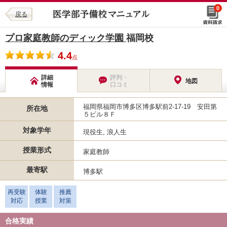
0
戻る
プロ家庭教師のディック学園
福岡校
4.4
点
詳細
評判・
地図
情報
口コミ
福岡県福岡市博多区博多駅前2-17-19 安田第
所在地
５ビル８Ｆ
対象学年
現役生, 浪人生
授業形式
家庭教師
最寄駅
博多駅
再受験
体験
推薦
対応
授業
対策
合格実績