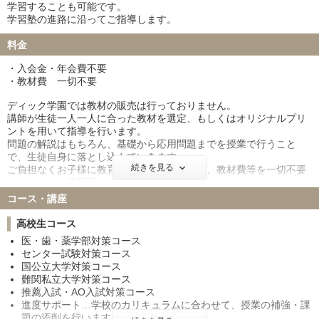
学習することも可能です。
学習塾の進路に沿ってご指導します。
料金
・入会金・年会費不要
・教材費 一切不要
ディック学園では教材の販売は行っておりません。
講師が生徒一人一人に合った教材を選定、もしくはオリジナルプリ
ントを用いて指導を行います。
問題の解説はもちろん、基礎から応用問題までを授業で行うこと
で、生徒自身に落とし込んでいきます。
続きを見る
ご負担なくお子様に教育を受けて頂くために、教材費等を一切不要
にするなど、費用面にも配慮しております。
（例）週3回6時間（月12回24時間）場合
コース・講座
138,600円～
※3科目（英・数・化）、各週1回指導の場合
高校生コース
※各科目のエキスパートが指導します
医・歯・薬学部対策コース
センター試験対策コース
国公立大学対策コース
難関私立大学対策コース
推薦入試・AO入試対策コース
進度サポート…学校のカリキュラムに合わせて、授業の補強・課
題の添削を行います