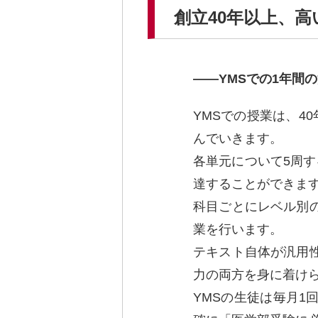
創立40年以上、
YMSでの1年間
YMSでの授業は、4
んでいきます。
各単元について5周
達することができま
科目ごとにレベル別
業を行います。
テキスト自体が汎用
力の両方を身に着けら
YMSの生徒は毎月