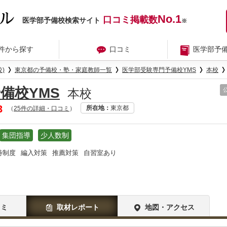
No.1
口コミ掲載数
医学部予備校検索サイト
※
件から探す
口コミ
医学部予
)
東京都の予備校・塾・家庭教師一覧
医学部受験専門予備校YMS
本校
備校YMS
本校
3
所在地
東京都
（
25件の詳細・口コミ
）
集団指導
少人数制
待制度
編入対策
推薦対策
自習室あり
コミ
取材レポート
地図・アクセス