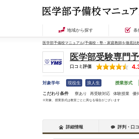
地域から探す
条
医学部予備校マニュアル(予備校・塾・家庭教師を徹底比較
医学部受験専門予
4.
口コミ評価
対象学年
現役生
浪人生
授業形式
こだわり条件
寮あり
再受験対応
体験授業
優
※対象、授業形式は教室ごとに異なる場合がございます
詳細情報
評判・口