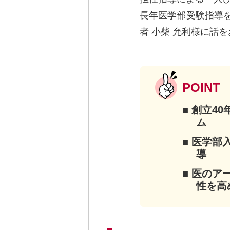
長年医学部受験指導
者 小柴 允利様に話
POINT
創立4
ム
医学部
導
医のア
性を高