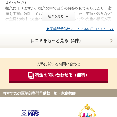
よかったです。
【サポート体制】
授業によりますが、授業の中で自分の解答を見てもらえたり、宿
定期的な面談で相談や進路のアドバイスなどをしていただけま
題を丁寧に添削してもらえる授業もありました。英語や数学など
す。また、受験に関して個人的に気になることや相談があれば、
続きを見る
の主要な教科は先生の数が多く、色々なタイプの先生の授業が受
いつでも快く聞いていただけます。担任の先生はいますが、それ
けられたのがとてもよかったです。
以外の先生や事務の方たちも気にかけてくださります。
▶医学部予備校マニュアルの口コミについて
一人一人の先生が予備校内にいらっしゃる時間は限られるので、
質問に行くときは先生がいらっしゃる時間を受付などで聞いてお
【料金】
口コミをもっと見る（4件）
くと質問しやすかったです。
一般的な大手予備校と比べ、学費は非常に安いように感じられま
す。また、特待生テストという制度があり、学力に応じてさらに
【カリキュラム・指導方針・授業内容】
学費が減額されます。夏期講習や冬期講習の講習代も、選ぶ講座
医学部受験のコースはありますが、大手予備校のような医学部受
を工夫すれば高額な料金を払わずとも十分に学習できます。
験の人だけが集まったクラスはありません。大体の授業はほかの
入塾に関するお問い合わせ
難関大志望の人たちと同じ授業を受けて、医学部コースの人は英
【良かった点（改善してほしい点） 】
語と数学の発展的な授業が週に一回ずつあります。授業のレベル
料金を問い合わせる（無料）
一般的な大手予備校と比べやや小規模ですが、だからこそ生徒一
が教科ごとに変えられるのが便利な点だと思います。
人一人を気にかけて手厚くサポートしてくださる予備校です。予
備校の少ない岡山県で、これほど満足に学習できる環境が整って
【校舎内外の環境について（自習室、交通の便、治安、立地な
いる予備校は他にないと思います。
おすすめの医学部専門予備校・塾・家庭教師
ど） 】
建物自体は古いですが、教室も自習室も毎日とても綺麗に清掃さ
れているので、勉強に身が入りました。自習室は机も広くて静か
ID:2903
だったのでとてもよかったです。 駅から歩ける距離で、コンビ
不適切な口コミを報告する