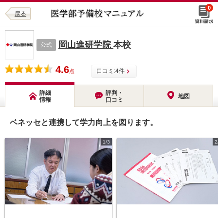
0
戻る
岡山進研学院
本校
公式
4.6
口コミ:
4
件
点
詳細
評判・
地図
情報
口コミ
ベネッセと連携して学力向上を図ります。
1/3
2