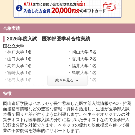
合格実績
2026年度入試 医学部医学科合格実績
国公立大学
神戸大学 1名
岡山大学 5名
山口大学 1名
香川大学 2名
高知大学 2名
福井大学 1名
宮崎大学 1名
鳥取大学 1名
徳島大学 1名
島根大学 1名
続きを見る
防衛医科大学校 1名
特徴
私立大学
岡山進研学院はベネッセが長年蓄積した医学部入試情報やAO・推薦
順天堂大学 1名
関西医科大学 2名
面接指導情報などの豊富な情報・資料を活用し、生徒が医学部入試
自治医科大学 1名
産業医科大学 2名
本番で周りと差が付くように指導します。ベネッセオリジナルの対
藤田医科大学 1名
福岡大学 2名
策テキストは医学部入試の分析に基づいたテキストなので医学部入
試頻出分野を対策できます。ベネッセの優れた映像授業を使って授
業の予習復習を効率的にサポートします。