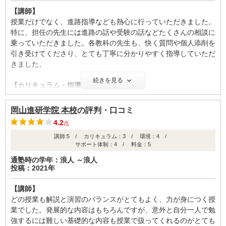
【講師】
授業だけでなく、進路指導なども熱心に行っていただきました。
特に、担任の先生には進路の話や受験の話などたくさんの相談に
乗っていただきました。各教科の先生も、快く質問や個人添削を
引き受けてくださり、とても丁寧に分かりやすく指導していただ
きました。
続きを見る
【カリキュラム・指導方針・授業内容】
志望校の難易度別にカリキュラムが組まれていて、夏期講習、冬
期講習なども充実しています。また、校内で毎週土曜日にテスト
岡山進研学院 本校
の評判・口コミ
が行われており、モチベーションが維持出来ました。外部模試な
4.2
点
ども多く受けることが出来、志望校に合わせた指導を受けられま
講師:5 / カリキュラム：3 / 環境：4 /
す。
サポート体制：4 / 料金：5
【校舎内外の環境について（自習室、交通の便、治安、立地な
通塾時の学年：浪人 ～浪人
投稿：2021年
ど） 】
校舎内は清潔に保たれており、自習室も静かで集中できる環境で
【講師】
す。また、校内に友達と話したり食事をしたりして休憩できるス
どの授業も解説と演習のバランスがとてもよく、力が身につく授
ペースも用意してあり、勉強できる環境は整っています。いつで
業でした。発展的な内容はもちろんですが、意外と自分一人で勉
も赤本の貸し出しを無料で行っているのも良い点です。
強するには難しい基礎的な内容も授業で扱ってくれるのがとても