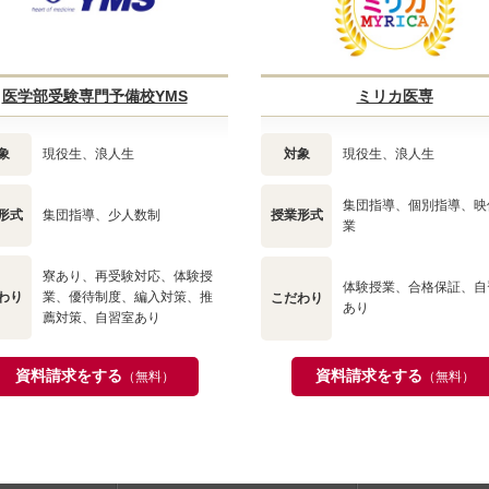
医学部受験専門予備校YMS
ミリカ医専
象
現役生、浪人生
対象
現役生、浪人生
集団指導、個別指導、映
形式
集団指導、少人数制
授業形式
業
寮あり、再受験対応、体験授
体験授業、合格保証、自
わり
業、優待制度、編入対策、推
こだわり
あり
薦対策、自習室あり
資料請求をする
資料請求をする
（無料）
（無料）