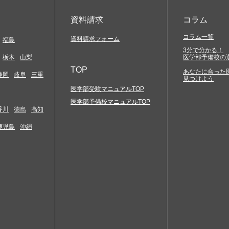
資料請求
コラム
コラム一覧
資料請求フォーム
福島
3分で分かる！
栃木
山梨
医学部予備校の
TOP
あなたに合った
静岡
岐阜
三重
見つけよう
医学部受験マニュアルTOP
医学部予備校マニュアルTOP
香川
徳島
高知
鹿児島
沖縄