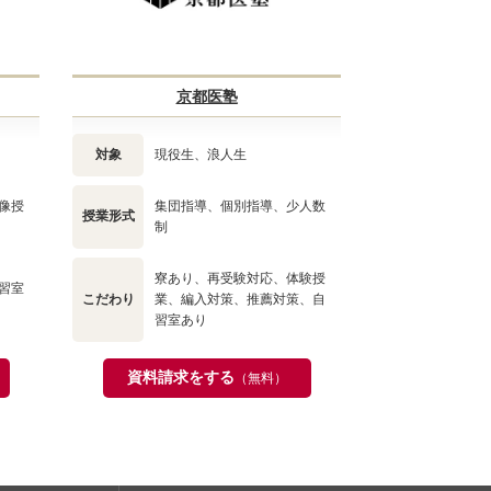
京都医塾
対象
現役生、浪人生
像授
集団指導、個別指導、少人数
授業形式
制
寮あり、再受験対応、体験授
習室
こだわり
業、編入対策、推薦対策、自
習室あり
資料請求をする
（無料）