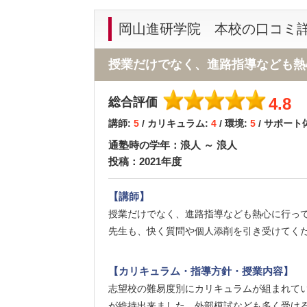
岡山進研学院 本校の口コミ
授業だけでなく、進路指導なども熱
4.8
総合評価
講師:
5
/ カリキュラム:
4
/ 環境:
5
/ サポート
通塾時の学年：浪人 ～ 浪人
投稿：2021年度
【講師】
授業だけでなく、進路指導なども熱心に行っ
先生も、快く質問や個人添削を引き受けてく
【カリキュラム・指導方針・授業内容】
志望校の難易度別にカリキュラムが組まれて
が維持出来ました。外部模試なども多く受け