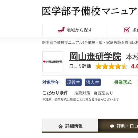
地域から探す
条
医学部予備校マニュアル(予備校・塾・家庭教師を徹底比較
岡山進研学院
本
4.
口コミ評価
対象学年
現役生
浪人生
授業形式
こだわり条件
推薦対策
自習室あり
※対象、授業形式は教室ごとに異なる場合がございます
詳細情報
評判・口