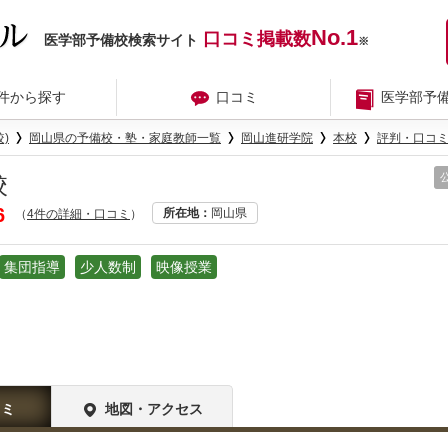
No.1
口コミ掲載数
医学部予備校検索サイト
※
件から探す
口コミ
医学部予
)
岡山県の予備校・塾・家庭教師一覧
岡山進研学院
本校
評判・口コ
校
6
所在地
岡山県
（
4件の詳細・口コミ
）
集団指導
少人数制
映像授業
コミ
地図・アクセス