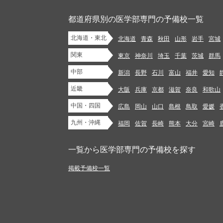
都道府県別の医学部専門の予備校一覧
北海道・東北
北海道
青森
秋田
山形
岩手
宮城
関東
東京
神奈川
埼玉
千葉
茨城
群馬
中部
新潟
長野
石川
富山
福井
愛知
近畿
大阪
兵庫
京都
滋賀
奈良
和歌山
中国・四国
広島
岡山
山口
島根
鳥取
愛媛
九州・沖縄
福岡
佐賀
長崎
熊本
大分
宮崎
一覧から医学部専門の予備校を探す
掲載予備校一覧