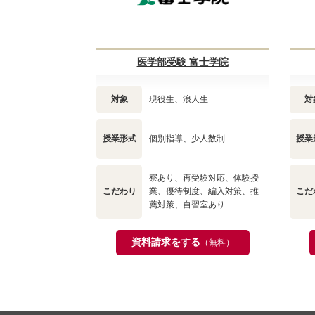
医学部受験 富士学院
対象
現役生、浪人生
対
授業形式
個別指導、少人数制
授業
寮あり、再受験対応、体験授
こだわり
業、優待制度、編入対策、推
こだ
薦対策、自習室あり
資料請求をする
（無料）