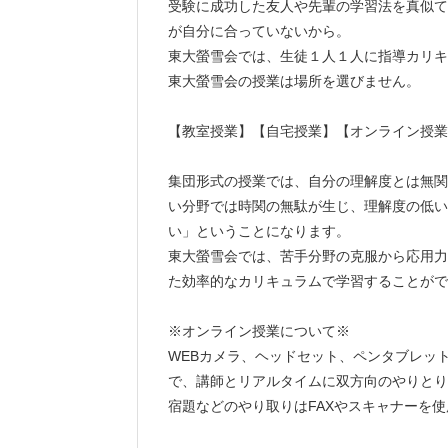
受験に成功した友人や先輩の学習法を真似て
が自分に合っていないから。
東大螢雪会では、生徒１人１人に指導カリキ
東大螢雪会の授業は場所を選びません。
【教室授業】【自宅授業】【オンライン授業
集団形式の授業では、自分の理解度とは無関
い分野では時関の無駄が生じ、理解度の低い
い」ということになります。
東大螢雪会では、苦手分野の克服から応用力
た効率的なカリキュラムで学習することがで
※オンライン授業について※
WEBカメラ、ヘッドセット、ペンタブレッ
で、講師とリアルタイムに双方向のやりとり
宿題などのやり取りはFAXやスキャナーを