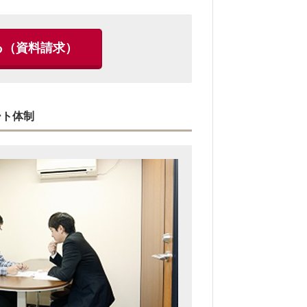
る
（資料請求）
ート体制