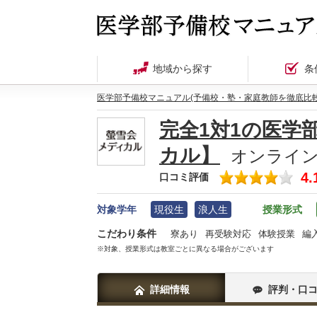
地域から探す
条
医学部予備校マニュアル(予備校・塾・家庭教師を徹底比較
完全1対1の医学
カル】
オンライン
4.
口コミ評価
対象学年
現役生
浪人生
授業形式
こだわり条件
寮あり
再受験対応
体験授業
編
※対象、授業形式は教室ごとに異なる場合がございます
詳細情報
評判・口