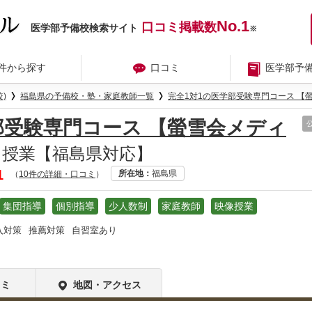
No.1
口コミ掲載数
医学部予備校検索サイト
※
件から探す
口コミ
医学部予
)
福島県の予備校・塾・家庭教師一覧
完全1対1の医学部受験専門コース 【
部受験専門コース 【螢雪会メディ
授業【福島県対応】
1
所在地
福島県
（
10件の詳細・口コミ
）
集団指導
個別指導
少人数制
家庭教師
映像授業
入対策
推薦対策
自習室あり
コミ
地図・アクセス