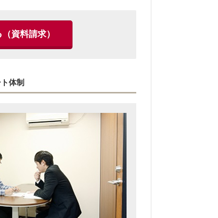
る
（資料請求）
ート体制