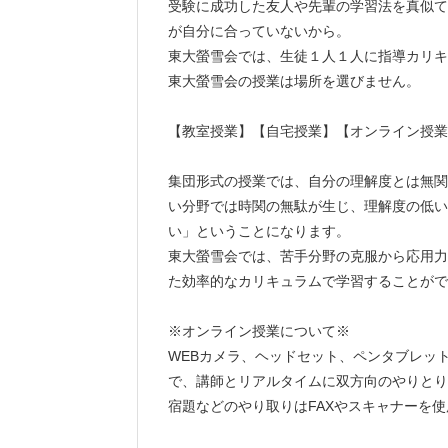
受験に成功した友人や先輩の学習法を真似て
が自分に合っていないから。
東大螢雪会では、生徒１人１人に指導カリキ
東大螢雪会の授業は場所を選びません。
【教室授業】【自宅授業】【オンライン授業
集団形式の授業では、自分の理解度とは無関
い分野では時関の無駄が生じ、理解度の低い
い」ということになります。
東大螢雪会では、苦手分野の克服から応用力
た効率的なカリキュラムで学習することがで
※オンライン授業について※
WEBカメラ、ヘッドセット、ペンタブレッ
で、講師とリアルタイムに双方向のやりとり
宿題などのやり取りはFAXやスキャナーを