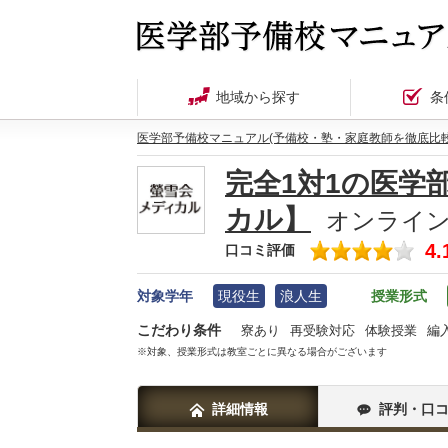
地域から探す
条
医学部予備校マニュアル(予備校・塾・家庭教師を徹底比較
完全1対1の医学
カル】
オンライン
4.
口コミ評価
対象学年
現役生
浪人生
授業形式
こだわり条件
寮あり
再受験対応
体験授業
編
※対象、授業形式は教室ごとに異なる場合がございます
詳細情報
評判・口