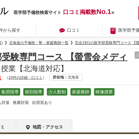
No.1
口コミ掲載数
医学部予備校検索サイト
※
件から探す
口コミ
医学部予
)
北海道の予備校・塾・家庭教師一覧
完全1対1の医学部受験専門コース 【
部受験専門コース 【螢雪会メディ
授業【北海道対応】
1
所在地
北海道
（
10件の詳細・口コミ
）
集団指導
個別指導
少人数制
家庭教師
映像授業
入対策
推薦対策
自習室あり
コミ
地図・アクセス