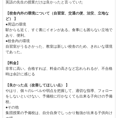
英語の先生の授業だけは良かったと言っていた
【校舎内外の環境について（自習室、交通の便、治安、立地な
ど） 】
●周辺の環境
駅からも近く、すぐ裏にイオンがある。食事にも困らない立地で
あり、便利。
●校舎内の環境
自習室がうるさかった、教室は新しい校舎のため、きれいな環境
であった。
【料金】
非常に高い。合格すれば、料金の高さなど忘れられるが、不合格
時は余計に感じる
【良かった点（改善してほしい点） 】
やはり、個々のレベルや弱点を把握して、適切な指導、フォロー
をしないといけない。予備校に行かなくても出来る子向けの予備
校。
●その他
集団授業の予備校は、自分自身でしっかり勉強が出来る子供向け