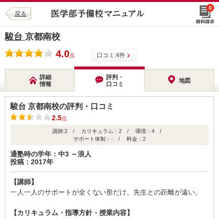
0
戻る
駿台
京都南校
4.0
口コミ:
4
件
点
詳細
評判・
地図
情報
口コミ
駿台 京都南校の評判・口コミ
2.5
点
講師:2 / カリキュラム：2 / 環境：4 /
サポート体制：- / 料金：2
通塾時の学年：中3 ～浪人
投稿：2017年
【講師】
一人一人のサポートが全くない形だけ。先生との距離が遠い。
【カリキュラム・指導方針・授業内容】