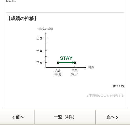
の場。
【成績の推移】
学校の成績
時期
入会
卒業
(中3)
(浪人)
ID:1335
不適切な口コミを報告する
前へ
一覧（4件）
次へ