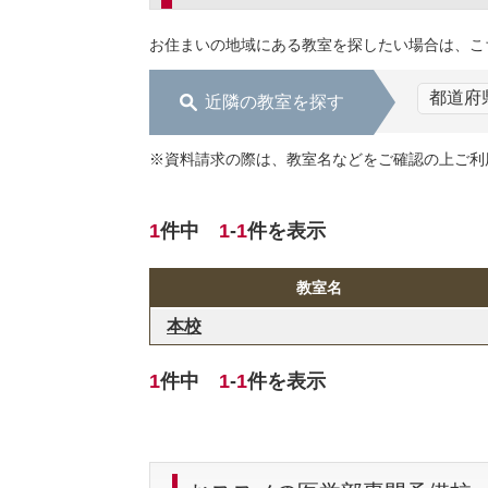
お住まいの地域にある教室を探したい場合は、こ
近隣の教室を探す
※資料請求の際は、教室名などをご確認の上ご利
1
件中
1
-
1
件を表示
教室名
本校
1
件中
1
-
1
件を表示