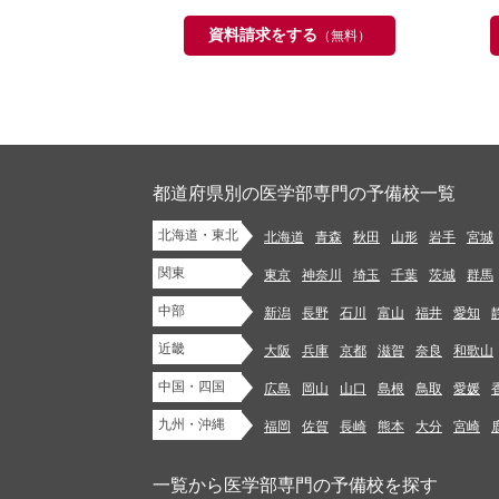
資料請求をする
（無料）
都道府県別の医学部専門の予備校一覧
北海道・東北
北海道
青森
秋田
山形
岩手
宮城
関東
東京
神奈川
埼玉
千葉
茨城
群馬
中部
新潟
長野
石川
富山
福井
愛知
近畿
大阪
兵庫
京都
滋賀
奈良
和歌山
中国・四国
広島
岡山
山口
島根
鳥取
愛媛
九州・沖縄
福岡
佐賀
長崎
熊本
大分
宮崎
一覧から医学部専門の予備校を探す