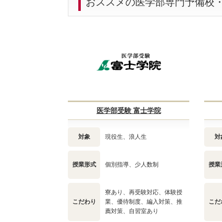
おススメの医学部専門予備校
医学部受験 富士学院
対象
現役生、浪人生
対
授業形式
個別指導、少人数制
授業
寮あり、再受験対応、体験授
こだわり
業、優待制度、編入対策、推
こだ
薦対策、自習室あり