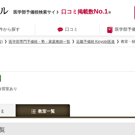
No.1
口コミ掲載数
医学部予備校検索サイト
※
件から探す
口コミ
医学部予
)
医学部専門予備校・塾・家庭教師一覧
近畿予備校 Kinyobi医進
教室・
自習室あり
コミ
教室一覧
一覧