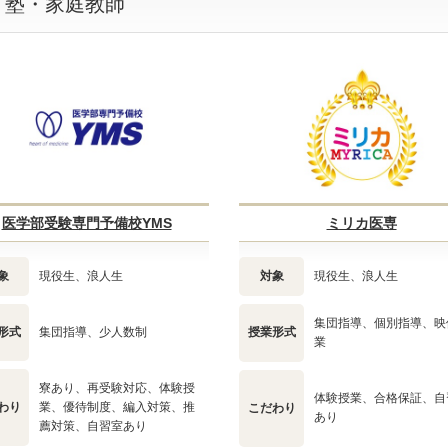
・塾・家庭教師
医学部受験専門予備校YMS
ミリカ医専
象
現役生、浪人生
対象
現役生、浪人生
集団指導、個別指導、映
形式
集団指導、少人数制
授業形式
業
寮あり、再受験対応、体験授
体験授業、合格保証、自
わり
業、優待制度、編入対策、推
こだわり
あり
薦対策、自習室あり