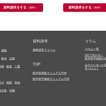
資料請求をする
資料請求をする
（無料）
（無料）
資料請求
コラム
コラム一覧
資料請求フォーム
福島
3分で分かる！
栃木
山梨
医学部予備校の
TOP
あなたに合った
静岡
岐阜
三重
見つけよう
医学部受験マニュアルTOP
医学部予備校マニュアルTOP
香川
徳島
高知
鹿児島
沖縄