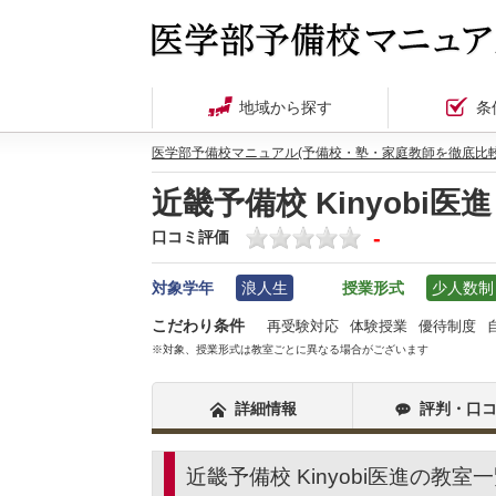
地域から探す
条
医学部予備校マニュアル(予備校・塾・家庭教師を徹底比較
近畿予備校 Kinyobi医進
-
口コミ評価
対象学年
浪人生
授業形式
少人数制
こだわり条件
再受験対応
体験授業
優待制度
※対象、授業形式は教室ごとに異なる場合がございます
詳細情報
評判・口
近畿予備校 Kinyobi医進の教室