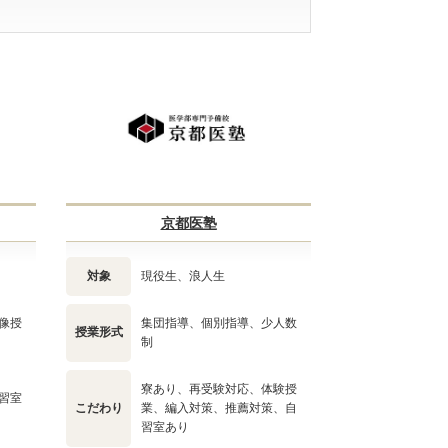
京都医塾
対象
現役生、浪人生
像授
集団指導、個別指導、少人数
授業形式
制
寮あり、再受験対応、体験授
習室
こだわり
業、編入対策、推薦対策、自
習室あり