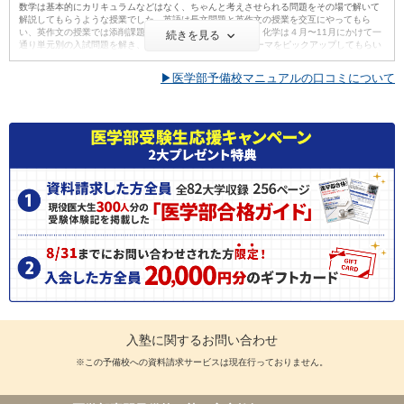
数学は基本的にカリキュラムなどはなく、ちゃんと考えさせられる問題をその場で解いて
解説してもらうような授業でした。英語は長文問題と英作文の授業を交互にやってもら
い、英作文の授業では添削課題を出してもらっていました。化学は４月〜11月にかけて一
続きを見る
通り単元別の入試問題を解き、12月〜は受験生が苦手なテーマをピックアップしてもらい
その場で解いて解説してもらいました。物理は単元ごとにテスト形式で問題を解き、授業
で解説後、採点してもらっていました。
▶医学部予備校マニュアルの口コミについて
【校舎内外の環境について（自習室、交通の便、治安、立地など） 】
校舎内は清潔で、席ごとに仕切りがあって集中しやすいような環境が作られていました。
隣の人としゃべると注意を受けるように管理されていたので勉強しやすかったと思いま
す。周囲には信じられないくらい頭のいい人や四六時中勉強している人が多くいたので、
いい刺激になって頑張れたと思います。
【サポート体制】
模試の成績が開示されるごとに面談があって、志望校についてや今後どうしていくのかを
話し合いました。朝に出席確認と朝礼があり、出席していないと連絡がいくシステムにな
っていました。朝礼では、どういうメンタルで受験に臨むべきか？や勉強が辛くなったと
きはどうすればいいか？など勉強以外のメンタル面でのアドバイスをしてくれていまし
た。授業の出席は自由でしたが、通塾は必須だったのが良かった気がします。
【料金】
特待制度などが緩く、特待が貰やすいことを考慮すると比較的安い部類に入るのではない
かと思います。共通テストで７割程度とれば半額？くらいにはなったはずです。確か、８
割以上であれば全額免除だったと思います。
【良かった点（改善してほしい点） 】
管理体制がしっかりしつつも、自由に勉強させてくれていた点。 授業が本質をついた分か
りやすい授業であった点。 先生たちが優しく相談しやすかった点。 交通の便がよく通いや
入塾に関するお問い合わせ
すい点。 授業の受講の有無を自由にさせてくれた点。 受験についてメンタル的な面でアド
※この予備校への資料請求サービスは現在行っておりません。
バイスをしてくれた点。
ID:3265