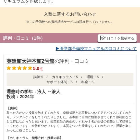
リキュラムを作成します。
入塾に関するお問い合わせ
※この予備校への資料請求サービスは現在行っておりません。
評判・口コミ（1件）
口コミを投稿する
▶医学部予備校マニュアルの口コミについて
英進館天神本館2号館
の評判・口コミ
5.0
点
講師:5 / カリキュラム：5 / 環境：5 /
サポート体制：5 / 料金：5
通塾時の学年：浪人 ～浪人
投稿：2024年
【講師】
取った方がいい授業を教えてくれたり、成績状況と志望校についてアドバイスしてくれた
り、メンタルケアをしてくれたりしました。基本的に自由に勉強させてくれて強制的なこ
とは特になかったと思います。授業担当の先生のいずれか１名が生徒の担任として指導し
てくださります。全教科分かりやすく、本質をついた授業をしてくれたので、授業が楽し
かったと感じました。
【カリキュラム・指導方針・授業内容】