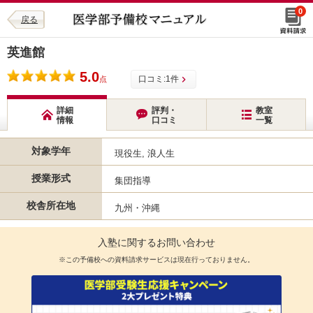
0
戻る
英進館
5.0
口コミ:
1
件
点
詳細
評判・
教室
情報
口コミ
一覧
対象学年
現役生, 浪人生
授業形式
集団指導
校舎所在地
九州・沖縄
入塾に関するお問い合わせ
※この予備校への資料請求サービスは現在行っておりません。