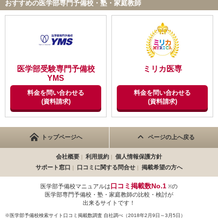
おすすめの医学部専門予備校・塾・家庭教師
不適切な口コミを報告する
医学部受験専門予備校
ミリカ医専
YMS
料金を問い合わせる
料金を問い合わせる
(資料請求)
(資料請求)
トップページへ
ページの上へ戻る
会社概要
利用規約
個人情報保護方針
サポート窓口
口コミに関する問合せ
掲載希望の方へ
口コミ掲載数No.1
医学部予備校マニュアルは
の
※
医学部専門予備校・塾・家庭教師の比較・検討が
出来るサイトです！
※医学部予備校検索サイト口コミ掲載数調査 自社調べ（2018年2月9日～3月5日）