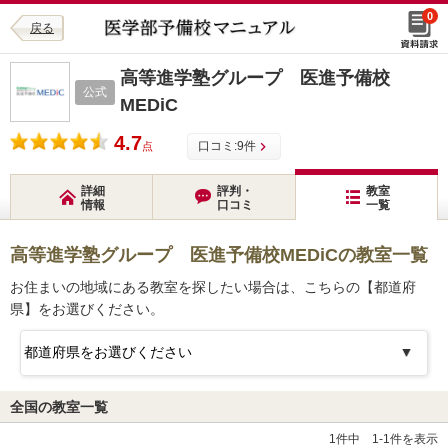
0
戻る
高等進学塾グループ 医進予備校
公式
MEDiC
4.7
口コミ:
9
件
点
詳細
評判・
教室
情報
口コミ
一覧
高等進学塾グループ 医進予備校MEDiCの教室一覧
お住まいの地域にある教室を探したい場合は、こちらの【都道府
県】をお選びください。
全国の教室一覧
1件中 1-1件を表示