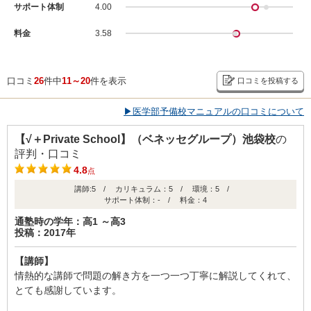
サポート体制
4.00
料金
3.58
口コミ
26
件中
11～20
件を表示
口コミを投稿する
▶医学部予備校マニュアルの口コミについて
【√＋Private School】（ベネッセグループ）池袋校
の
評判・口コミ
4.8
点
講師:5 / カリキュラム：5 / 環境：5 /
サポート体制：- / 料金：4
通塾時の学年：高1 ～高3
投稿：2017年
【講師】
情熱的な講師で問題の解き方を一つ一つ丁寧に解説してくれて、
とても感謝しています。