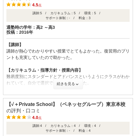
ばならないような雰囲気だったので静かでよかった。
4.5
点
講師:5 / カリキュラム：5 / 環境：5 /
【良かった点（改善してほしい点） 】
サポート体制：- / 料金：3
先ほども書きましたが塾講師の雰囲気が少し緩く、勉強をしに来
通塾時の学年：高2 ～高3
ている生徒にはあまり好ましくなかった
投稿：2016年
時期
入会
卒業
(高2)
(高3)
【講師】
【成績の推移】
講師が熱心でわかりやすい授業でとてもよかった。復習用のプリ
ID:1250
ントも充実していたので助かった。
学校の成績
不適切な口コミを報告する
【カリキュラム・指導方針・授業内容】
難易度別にスタンダードとアドバンスというようにクラスがわか
れていて、自分で選択できたのでよかった。
続きを見る
【校舎内外の環境について（自習室、交通の便、治安、立地な
時期
入会
卒業
ど） 】
【√＋Private School】（ベネッセグループ）東京本校
(高2)
(高3)
教室は清潔で椅子も座りやすかったので快適だった。空調も快適
の評判・口コミ
だったので集中できる環境だった。
4.0
ID:1088
点
講師:4 / カリキュラム：4 / 環境：4 /
【料金】
不適切な口コミを報告する
サポート体制：- / 料金：4
料金面は親に任せきりだったので、よくわからないが、たぶん標