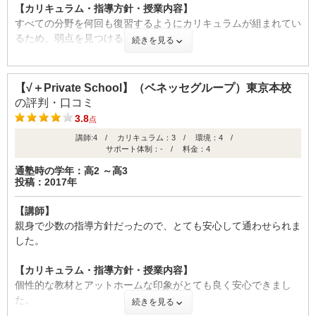
【カリキュラム・指導方針・授業内容】
すべての分野を何回も復習するようにカリキュラムが組まれてい
るため、弱点を見つけることができる。
続きを見る
【校舎内外の環境について（自習室、交通の便、治安、立地な
ど） 】
【√＋Private School】（ベネッセグループ）東京本校
●周辺の環境
の評判・口コミ
駅からそれほど遠くなく、また、近くに本屋やカフェがあり、学
3.8
点
習するのに適していると思う。
講師:4 / カリキュラム：3 / 環境：4 /
●校舎内の環境
サポート体制：- / 料金：4
自習室の席はかなり多いですが、それ以上に生徒数が多いため、
通塾時の学年：高2 ～高3
時々満室になることがある。
投稿：2017年
【料金】
【講師】
決して安くはないですが、授業内容を考えると適正だと思う。季
親身で少数の指導方針だったので、とても安心して通わせられま
節講習はとればとるほど金額がかさむので取りすぎには注意する
した。
必要がある。
【カリキュラム・指導方針・授業内容】
【良かった点（改善してほしい点） 】
個性的な教材とアットホームな印象がとても良く安心できまし
少人数制で、先生との距離が近いため、授業に集中できる。毎回
た。
続きを見る
授業の最初に小テストがあるため、きちんと復習ができる。