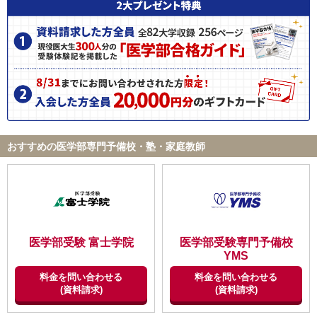
料金は明確でわかりやすかった。1教科ごと、特別授業ごとでき
(高2)
(高3)
ちんと請求書が送付されてきて、銀行口座からの自動引き落とし
など、とても便利だった。
ID:915
【良かった点（改善してほしい点） 】
不適切な口コミを報告する
自由に好きな教科だけの受講ができるなど便利な点も多かった
が、個人の意識が高くないと流されやすく、自分で目標をもつこ
とが大事
おすすめの医学部専門予備校・塾・家庭教師
【成績の推移】
学校の成績
医学部受験 富士学院
医学部受験専門予備校
YMS
時期
料金を問い合わせる
料金を問い合わせる
入会
卒業
(高3)
(高3)
(資料請求)
(資料請求)
ID:912