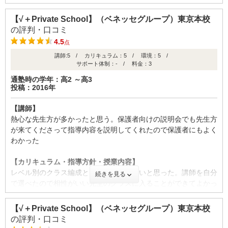
【校舎内外の環境について（自習室、交通の便、治安、立地な
学校の成績
ど） 】
【√＋Private School】（ベネッセグループ）東京本校
きれいな校舎だったのでとても快適だったのではないかと思われ
の評判・口コミ
る
4.5
点
講師:5 / カリキュラム：5 / 環境：5 /
【料金】
サポート体制：- / 料金：3
標準的なのではないかと思われるが、ほかの塾の料金をよく知ら
時期
入会
卒業
通塾時の学年：高2 ～高3
ない
(高1)
(高1)
投稿：2016年
【良かった点（改善してほしい点） 】
ID:973
【講師】
本人へのきめ細やかな指導だけではなく、保護者向けにも面談を
熱心な先生方が多かったと思う。保護者向けの説明会でも先生方
してくれたのでよかった
不適切な口コミを報告する
が来てくださって指導内容を説明してくれたので保護者にもよく
わかった
【成績の推移】
【カリキュラム・指導方針・授業内容】
レベル別のクラス編成というところがいいと思った。講師を自分
学校の成績
続きを見る
で選べたので相性がいい先生のクラスに入ることができてよかっ
たと思う。
【√＋Private School】（ベネッセグループ）東京本校
【校舎内外の環境について（自習室、交通の便、治安、立地な
の評判・口コミ
ど） 】