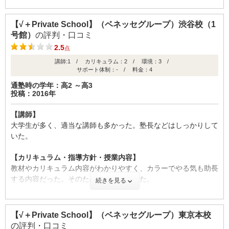
【校舎内外の環境について（自習室、交通の便、治安、立地な
ど） 】
ID:1738
【√＋Private School】（ベネッセグループ）渋谷校（1
●塾の周りの環境
号館）
の評判・口コミ
不適切な口コミを報告する
水道橋からも近く、通いやすかったのですが少し風紀に不安はあ
2.5
点
りました。
講師:1 / カリキュラム：2 / 環境：3 /
●塾内の環境
サポート体制：- / 料金：4
決して大きくはないものの、かえってそこが安心感と落ち着きを
感じました。
通塾時の学年：高2 ～高3
投稿：2016年
【料金】
【講師】
月謝制だったので、とてもリーズナブルで講習も安心感がもてま
大学生が多く、適当な講師も多かった。塾長などはしっかりして
した。
いた。
【良かった点（改善してほしい点） 】
【カリキュラム・指導方針・授業内容】
全てが派手さはないものの、そこが一番の魅力だと考えられま
教材やカリキュラム内容がわかりやすく、カラーでやる気も助長
す。
する内容だった。そのため続けやすかった。
続きを見る
【校舎内外の環境について（自習室、交通の便、治安、立地な
【成績の推移】
ど） 】
【√＋Private School】（ベネッセグループ）東京本校
病院のような、変な緊張感とかではなく、自然と静かにしなけれ
学校の成績
の評判・口コミ