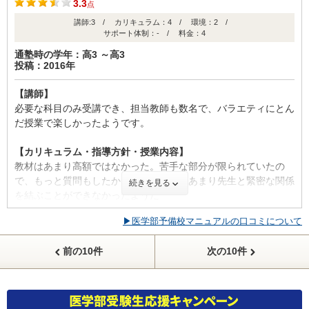
3.3
点
清潔感のある校舎なので教室も清潔だったのではないかと思われ
時期
講師:3 / カリキュラム：4 / 環境：2 /
入会
卒業
る。
サポート体制：- / 料金：4
(高2)
(高3)
通塾時の学年：高3 ～高3
【料金】
ID:918
投稿：2016年
たぶん標準だと思う。年払いにすると割引してもらえたのでよか
った
不適切な口コミを報告する
【講師】
必要な科目のみ受講でき、担当教師も数名で、バラエティにとん
【良かった点（改善してほしい点） 】
だ授業で楽しかったようです。
きめ細やかな指導がとてもよかったのではないかと思っている。
保護者向けにもこまめに報告があったのでよかった
【カリキュラム・指導方針・授業内容】
教材はあまり高額ではなかった。苦手な部分が限られていたの
で、もっと質問もしたかったようだが、あまり先生と緊密な関係
続きを見る
【成績の推移】
を結ぶことができなかったようだ
学校の成績
▶医学部予備校マニュアルの口コミについて
【校舎内外の環境について（自習室、交通の便、治安、立地な
ど） 】
前の10件
次の10件
塾内は古い。あまり、明るいイメージがなく電気もうす暗いイメ
ージ。天井も低いせいか、息苦しく感じた。
【料金】
時期
入会
卒業