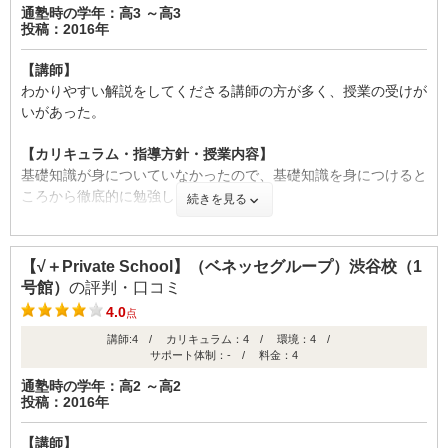
通塾時の学年：高3 ～高3
準的だったのではないかと思う。
投稿：2016年
【良かった点（改善してほしい点） 】
【講師】
この塾は自分にとても合っていたと思う。素晴らしい講師陣だっ
わかりやすい解説をしてくださる講師の方が多く、授業の受けが
たと思う。きめ細やかな対応もよかった。
いがあった。
【カリキュラム・指導方針・授業内容】
【成績の推移】
基礎知識が身についていなかったので、基礎知識を身につけると
ころから徹底的に勉強しました。
学校の成績
続きを見る
【校舎内外の環境について（自習室、交通の便、治安、立地な
ど） 】
【√＋Private School】（ベネッセグループ）渋谷校（1
自習室は女子専用フロアもあり、多数完備されていたが、埋まっ
号館）
の評判・口コミ
ていることも多く利用できない時もあった。
4.0
点
時期
講師:4 / カリキュラム：4 / 環境：4 /
入会
卒業
【料金】
(高2)
(高3)
サポート体制：- / 料金：4
料金は、夏期講習などの講習はまた別料金となるので、受講料は
高かったと思う。
通塾時の学年：高2 ～高2
ID:1059
投稿：2016年
【良かった点（改善してほしい点） 】
不適切な口コミを報告する
【講師】