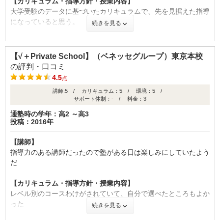
【カリキュラム・指導方針・授業内容】
数校ある他の場所でも振替できるので便利だと思います。
大学受験のデータに基づいたカリキュラムで、先を見据えた指導
になっていると思う。
続きを見る
【成績の推移】
【校舎内外の環境について（自習室、交通の便、治安、立地な
ど） 】
学校の成績
【√＋Private School】（ベネッセグループ）東京本校
自習室も、軽食を取ることができる部屋もあり、長い時間あいて
の評判・口コミ
いるので、便利です。他の学校の生徒もまじめに勉強しているよ
4.5
点
うで、いい刺激になっています。
講師:5 / カリキュラム：5 / 環境：5 /
サポート体制：- / 料金：3
【料金】
通塾時の学年：高2 ～高3
まだ1科目しかとっていないので、それほど金額の面で負担では
時期
投稿：2016年
入会
卒業
ない。これから科目が増えるとどうかわからない。
(高2)
(高2)
【講師】
【良かった点（改善してほしい点） 】
ID:975
指導力のある講師だったので塾がある日は楽しみにしていたよう
子供は、なかなか先生に質問する時間が取れないと不満を言って
だ
いますが、別の時間を交渉するように子供自身でもしっかりしな
不適切な口コミを報告する
いといけない面もあると思う。
【カリキュラム・指導方針・授業内容】
レベル別のコースわけがされていて、自分で選べたところもよか
った
続きを見る
【成績の推移】