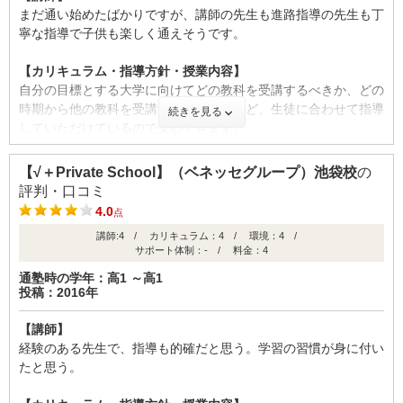
少人数授業をモットーとしているので、解説が聞こえない、黒板
まだ通い始めたばかりですが、講師の先生も進路指導の先生も丁
が見えない、集中していない人がいないところが良かった。
寧な指導で子供も楽しく通えそうです。
【カリキュラム・指導方針・授業内容】
【成績の推移】
自分の目標とする大学に向けてどの教科を受講するべきか、どの
時期から他の教科を受講すればいいかなど、生徒に合わせて指導
学校の成績
続きを見る
していただけているので安心できます。
【校舎内外の環境について（自習室、交通の便、治安、立地な
【√＋Private School】（ベネッセグループ）池袋校
の
ど） 】
評判・口コミ
少人数でまじめな生徒さんが多くて集中できる環境であると思い
4.0
点
ます。自習室もあるので学校と塾の授業の始まる間に学校の宿題
時期
講師:4 / カリキュラム：4 / 環境：4 /
入会
卒業
や予習などもできるので便利です。
(高3)
(高3)
サポート体制：- / 料金：4
通塾時の学年：高1 ～高1
【料金】
ID:1058
投稿：2016年
料金は月払いで明確に提示していただけるので満足しています。
教材費もふくまれているのでわかりやすいです。
不適切な口コミを報告する
【講師】
経験のある先生で、指導も的確だと思う。学習の習慣が身に付い
【良かった点（改善してほしい点） 】
たと思う。
スーパーバイザーといわれる先生がいらっしゃり、わからないこ
とをしっかり相談できるので満足しています。振替制度もあり、