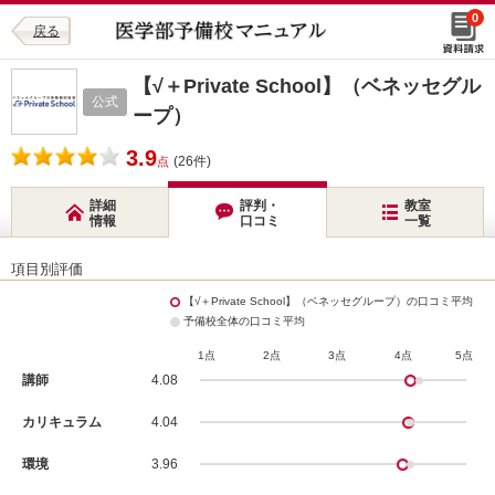
0
戻る
【√＋Private School】（ベネッセグル
公式
ープ）
3.9
(26件)
点
詳細
評判・
教室
情報
口コミ
一覧
項目別評価
【√＋Private School】（ベネッセグループ）の口コミ平均
予備校全体の口コミ平均
1点
2点
3点
4点
5点
講師
4.08
カリキュラム
4.04
環境
3.96