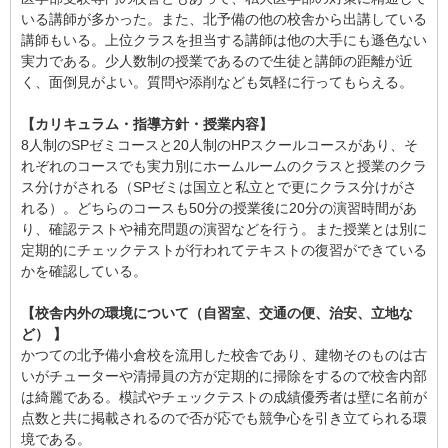
いる講師が多かった。また、北予備の他の校舎から出講している
講師もいる。上位クラスを担当する講師は他の大手にも遜色ない
実力である。少人数制の授業であるので生徒と講師の距離が近
く、面倒見がよい。質問や添削なども気軽に行ってもらえる。
【カリキュラム・指導方針・授業内容】
8人制のSPゼミコースと20人制のHPスクールコースがあり、そ
れぞれのコースでも実力別にホームルームのクラスと授業のクラ
ス分けがされる（SPゼミは国立と私立とで更にクラス分けがさ
れる）。どちらのコースも50分の授業後に20分の演習時間があ
り、確認テストや補充問題の演習などを行う。また授業とは別に
定期的にチェックテストが行われてテキストの復習ができている
かを確認している。
【校舎内外の環境について（自習室、交通の便、治安、立地な
ど） 】
かつての北予備小倉校を流用した校舎であり、建物そのものは古
いがチューターや清掃員の方が定期的に掃除をするので校舎内部
は綺麗である。模試やチェックテストの成績優秀者は壁に名前が
点数と共に掲載されるので否が応でも競争心を引き立てられる環
境である。