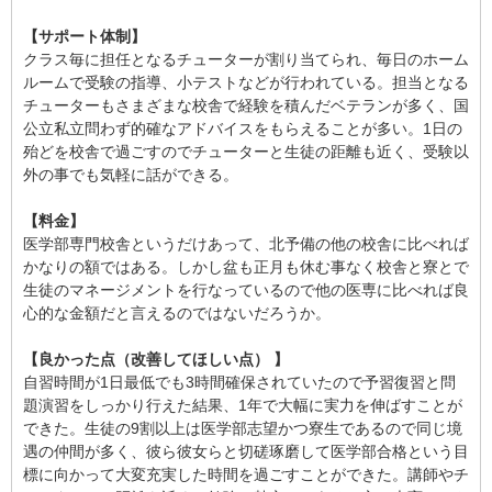
【サポート体制】
クラス毎に担任となるチューターが割り当てられ、毎日のホーム
ルームで受験の指導、小テストなどが行われている。担当となる
チューターもさまざまな校舎で経験を積んだベテランが多く、国
公立私立問わず的確なアドバイスをもらえることが多い。1日の
殆どを校舎で過ごすのでチューターと生徒の距離も近く、受験以
外の事でも気軽に話ができる。
【料金】
医学部専門校舎というだけあって、北予備の他の校舎に比べれば
かなりの額ではある。しかし盆も正月も休む事なく校舎と寮とで
生徒のマネージメントを行なっているので他の医専に比べれば良
心的な金額だと言えるのではないだろうか。
【良かった点（改善してほしい点） 】
自習時間が1日最低でも3時間確保されていたので予習復習と問
題演習をしっかり行えた結果、1年で大幅に実力を伸ばすことが
できた。生徒の9割以上は医学部志望かつ寮生であるので同じ境
遇の仲間が多く、彼ら彼女らと切磋琢磨して医学部合格という目
標に向かって大変充実した時間を過ごすことができた。講師やチ