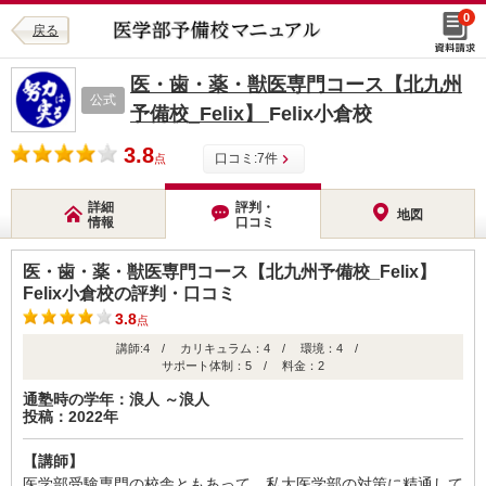
0
戻る
医・歯・薬・獣医専門コース【北九州
公式
予備校_Felix】
Felix小倉校
3.8
口コミ:
7
件
点
詳細
評判・
地図
情報
口コミ
医・歯・薬・獣医専門コース【北九州予備校_Felix】
Felix小倉校の評判・口コミ
3.8
点
講師:4 / カリキュラム：4 / 環境：4 /
サポート体制：5 / 料金：2
通塾時の学年：浪人 ～浪人
投稿：2022年
【講師】
医学部受験専門の校舎ともあって、私大医学部の対策に精通して