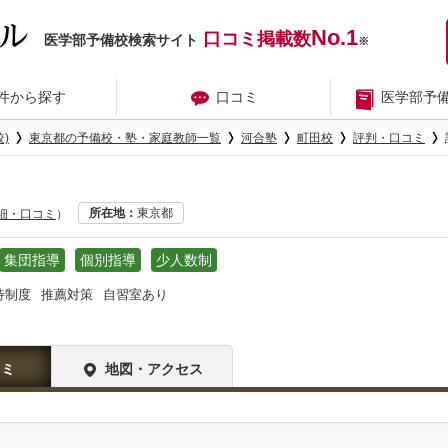
No.1
口コミ掲載数
医学部予備校検索サイト
※
件から探す
口コミ
医学部予
)
東京都の予備校・塾・家庭教師一覧
河合塾
町田校
評判・口コミ
所在地
東京都
詳細・口コミ
）
集団指導
個別指導
少人数制
待制度
推薦対策
自習室あり
コミ
地図・アクセス