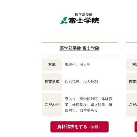
医学部受験 富士学院
対象
現役生、浪人生
対
授業形式
個別指導、少人数制
授業
寮あり、再受験対応、体験授
こだわり
業、優待制度、編入対策、推
こだ
薦対策、自習室あり
資料請求をする
（無料）