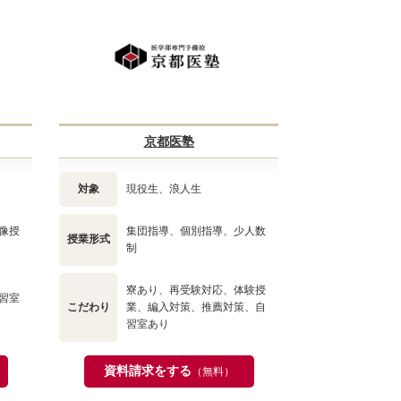
京都医塾
対象
現役生、浪人生
像授
集団指導、個別指導、少人数
授業形式
制
寮あり、再受験対応、体験授
習室
こだわり
業、編入対策、推薦対策、自
習室あり
資料請求をする
（無料）