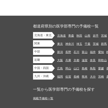
都道府県別の医学部専門の予備校一覧
北海道・東北
北海道
青森
秋田
山形
岩手
宮城
関東
東京
神奈川
埼玉
千葉
茨城
群馬
中部
新潟
長野
石川
富山
福井
愛知
近畿
大阪
兵庫
京都
滋賀
奈良
和歌山
中国・四国
広島
岡山
山口
島根
鳥取
愛媛
九州・沖縄
福岡
佐賀
長崎
熊本
大分
宮崎
一覧から医学部専門の予備校を探す
掲載予備校一覧