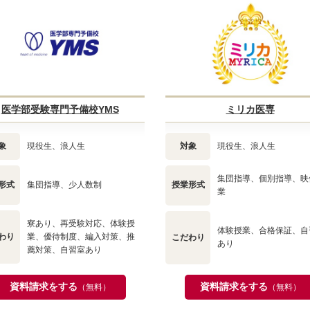
医学部受験専門予備校YMS
ミリカ医専
象
現役生、浪人生
対象
現役生、浪人生
集団指導、個別指導、映
形式
集団指導、少人数制
授業形式
業
寮あり、再受験対応、体験授
体験授業、合格保証、自
わり
業、優待制度、編入対策、推
こだわり
あり
薦対策、自習室あり
資料請求をする
資料請求をする
（無料）
（無料）