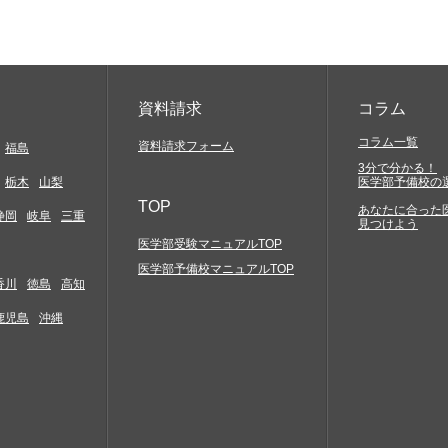
資料請求
コラム
コラム一覧
資料請求フォーム
福島
3分で分かる！
栃木
山梨
医学部予備校の
TOP
あなたに合った
静岡
岐阜
三重
見つけよう
医学部受験マニュアルTOP
医学部予備校マニュアルTOP
香川
徳島
高知
鹿児島
沖縄