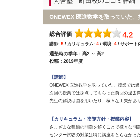
河合塾 町田校の口コミ詳細
ONEWEX 医進数学を取っていた
4.2
総合評価
講師:
5
/ カリキュラム:
4
/ 環境:
4
/ サポート
通塾時の学年：高2 ～ 高2
投稿：2019年度
【講師】
ONEWEX 医進数学を取っていた。授業では
次回の授業では採点してもらった前回の過去
先生の解説は図を用いたり、様々な工夫があ
【カリキュラム・指導方針・授業内容】
さまざまな種類の問題を解くことで様々な問
センター試験の対策は特に講座をとらなかっ