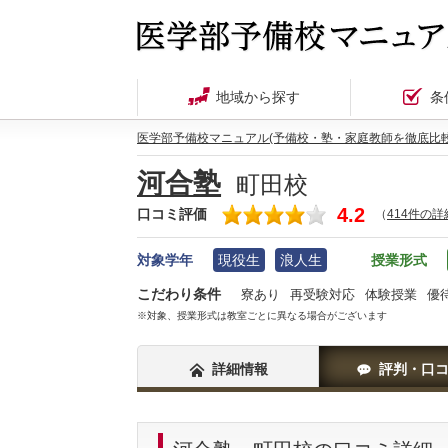
地域から探す
条
医学部予備校マニュアル(予備校・塾・家庭教師を徹底比較
河合塾
町田校
4.2
口コミ評価
（
414件の
対象学年
現役生
浪人生
授業形式
こだわり条件
寮あり
再受験対応
体験授業
優
※対象、授業形式は教室ごとに異なる場合がございます
詳細情報
評判・口