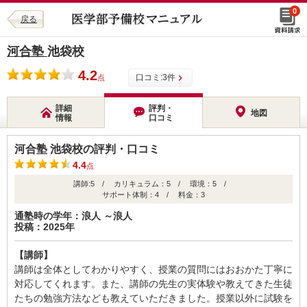
0
戻る
河合塾
池袋校
4.2
口コミ:
3
件
点
詳細
評判・
地図
情報
口コミ
河合塾 池袋校の評判・口コミ
4.4
点
講師:5 / カリキュラム：5 / 環境：5 /
サポート体制：4 / 料金：3
通塾時の学年：浪人 ～浪人
投稿：2025年
【講師】
講師は全体としてわかりやすく、授業の質問にはおおかた丁寧に
対応してくれます。また、講師の先生の実体験や教えてきた生徒
たちの勉強方法なども教えていただきました。授業以外に試験を