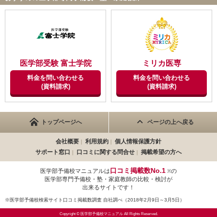
医学部受験 富士学院
ミリカ医専
料金を問い合わせる
料金を問い合わせる
(資料請求)
(資料請求)
トップページへ
ページの上へ戻る
会社概要
利用規約
個人情報保護方針
サポート窓口
口コミに関する問合せ
掲載希望の方へ
口コミ掲載数No.1
医学部予備校マニュアルは
の
※
医学部専門予備校・塾・家庭教師の比較・検討が
出来るサイトです！
※医学部予備校検索サイト口コミ掲載数調査 自社調べ（2018年2月9日～3月5日）
Copyright © 医学部予備校マニュアル All Rights Reserved.