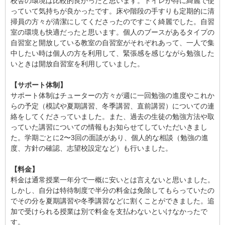
校舎の環境は比較的良かったと思います。トイレが特に綺麗で使
っていて気持ちが良かったです。床や階段の手すりも定期的に清
掃員の方々が清潔にしてくださったのですごく綺麗でした。自習
室の環境も快適だったと思います。個人のブースがあるタイプの
自習室と開放している教室の自習室がそれぞれあって、一人で集
中したい時は個人の方を利用して、緊張感を感じながら勉強した
いときは開放自習室を利用していました。
【サポート体制】
サポート体制はチューターの方々が週に一回勉強の進度やこれか
らの予定（模試や夏期講習、冬季講習、直前講習）についての連
絡をしてくださっていました。また、過去の生徒の勉強方法や取
っていた講習についての情報もお知らせてしていただいきまし
た。学期ごとに2〜3回の面談があり、個人的な相談（勉強の進
度、方針の確認、志望校設定など）も行いました。
【料金】
料金は通常授業一年分で一概に安いとは言えないと思いました。
しかし、自分は特待制度で半分の料金は免除してもらっていたの
でその分を夏期講習や冬季講習などに割くことができました。追
加で受けられる授業は別で料金を支払わないといけなかったで
す。