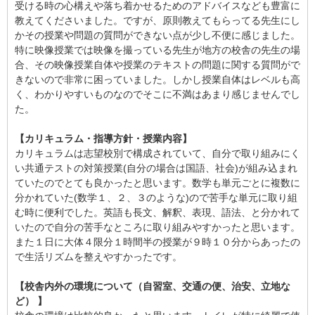
受ける時の心構えや落ち着かせるためのアドバイスなども豊富に
教えてくださいました。ですが、原則教えてもらってる先生にし
かその授業や問題の質問ができない点が少し不便に感じました。
特に映像授業では映像を撮っている先生が地方の校舎の先生の場
合、その映像授業自体や授業のテキストの問題に関する質問がで
きないので非常に困っていました。しかし授業自体はレベルも高
く、わかりやすいものなのでそこに不満はあまり感じませんでし
た。
【カリキュラム・指導方針・授業内容】
カリキュラムは志望校別で構成されていて、自分で取り組みにく
い共通テストの対策授業(自分の場合は国語、社会)が組み込まれ
ていたのでとても良かったと思います。数学も単元ごとに複数に
分かれていた(数学１、２、３のような)ので苦手な単元に取り組
む時に便利でした。英語も長文、解釈、表現、語法、と分かれて
いたので自分の苦手なところに取り組みやすかったと思います。
また１日に大体４限分１時間半の授業が９時１０分からあったの
で生活リズムを整えやすかったです。
【校舎内外の環境について（自習室、交通の便、治安、立地な
ど） 】