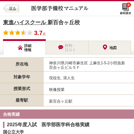
0
戻る
東進ハイスクール
新百合ヶ丘校
3.7
点
詳細
評判・
地図
情報
口コミ
神奈川県川崎市麻生区 上麻生1-5-2小田急新
所在地
百合ヶ丘ビル５Ｆ
対象学年
現役生, 浪人生
授業形式
映像授業
最寄駅
新百合ヶ丘駅
合格実績
2025年度入試 医学部医学科合格実績
国公立大学