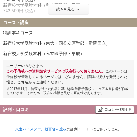
聖マリアンナ医科大学 10名
東海大学 13名
新宿校大学受験本科（私立医学部・早慶）
金沢医科大学 7名
福岡大学 9名
続きを見る
742,500円(税込)
北里大学 22名
久留米大学 10名
コース外受講料
岩手医科大学 15名
埼玉医科大学 9名
コース・講座
■追加講習講座
獨協医科大学 13名
東京女子医科大学 11名
1講座につき 77,000円(税込)
特訓本科コース
川崎医科大学 2名
※90分×15回の講座は57,750円(税込)
新宿校大学受験本科（東大・国公立医学部・難関国立）
※東進ネットワーク生（東進ハイスクール・東進衛星予備校・早稲
■講習講座 単科受講料
田塾）の現役生のみ、高3時在籍者のみの合同実績となります
90分×5回＋講座修了判定テスト1回 19,250円(税込)
新宿校大学受験本科（私立医学部・早慶）
90分×10回＋講座修了判定テスト1回 38,500円(税込)
ユーザーのみなさまへ
この予備校への資料請求サービスは現在行っておりません。
このページは
予備校が管理しているページではございません。情報の誤りを発見された
場合、
こちら
からご連絡ください。
※2017年11月に調査を行った内容に基づき医学部予備校マニュアル運営者が作成
しています。そのため、現在の情報と異なる可能性があります。
評判・口コミ
口コミを投稿する
東進ハイスクール新百合ヶ丘校
の評判・口コミはございません。