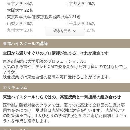
東京大学 34名
京都大学 29名
大阪大学 22名
東京科学大学(旧東京医科歯科大学) 21名
山梨大学 26名
千葉大学 15名
九州大学 20名
東北大学 27名
続きを見る
名古屋大学 23名
神戸大学 22名
東進ハイスクールの講師
北海道大学 16名
大阪公立大学 9名
横浜市立大学 11名
広島大学 21名
全国から選りすぐりのプロ講師が集まる、それが東進です
奈良県立医科大学 16名
筑波大学 18名
東進の講師は大学受験のプロフェッショナル。
名古屋市立大学 14名
京都府立医科大学 9名
人気の参考書や、テレビCMで姿を見かけた方も多いのではないでし
岡山大学 17名
信州大学 19名
ょうか。
映像授業では東進自慢の指導を毎日受けることができます。
金沢大学 23名
新潟大学 22名
浜松医科大学 16名
三重大学 22名
カリキュラム
滋賀医科大学 10名
長崎大学 22名
東進ハイスクールならではの、高速授業と一斉授業の組み合わせ
熊本大学 12名
和歌山県立医科大学 14名
群馬大学 13名
富山大学 14名
医学部志願者対象のクラスでは、夏までに高速で全範囲の知識と応
用力を身につけ、夏以降は志望校別に対策を行います。 志望校ごと
岐阜大学 23名
鹿児島大学 18名
の対策講座では、1人ひとりの学習状況と学力に応じた個別カリキュ
山口大学 25名
愛媛大学 22名
ラムを作成し指導します。
香川大学 7名
高知大学 11名