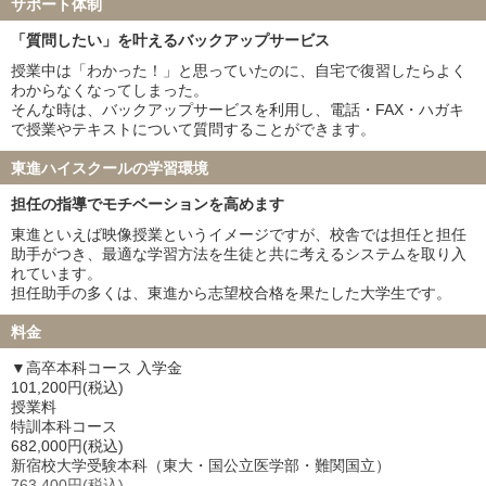
福井大学 22名
宮崎大学 14名
サポート体制
弘前大学 19名
琉球大学 21名
「質問したい」を叶えるバックアップサービス
札幌医科大学 24名
大分大学 5名
授業中は「わかった！」と思っていたのに、自宅で復習したらよく
鳥取大学 13名
徳島大学 35名
わからなくなってしまった。
旭川医科大学 21名
秋田大学 19名
そんな時は、バックアップサービスを利用し、電話・FAX・ハガキ
山形大学 24名
福島県立医科大学 18名
で授業やテキストについて質問することができます。
島根大学 7名
佐賀大学 27名
東進ハイスクールの学習環境
防衛医科大学校 59名
担任の指導でモチベーションを高めます
私立大学
東進といえば映像授業というイメージですが、校舎では担任と担任
慶應義塾大学 39名
東京慈恵会医科大学 19名
助手がつき、最適な学習方法を生徒と共に考えるシステムを取り入
順天堂大学 44名
日本医科大学 29名
れています。
大阪医科薬科大学 17名
関西医科大学 40名
担任助手の多くは、東進から志望校合格を果たした大学生です。
国際医療福祉大学 48名
自治医科大学 31名
料金
東京医科大学 23名
昭和医科大学 12名
東邦大学 25名
産業医科大学 8名
▼高卒本科コース 入学金
帝京大学 20名
近畿大学 10名
101,200円(税込)
授業料
愛知医科大学 16名
藤田医科大学 40名
特訓本科コース
東北医科薬科大学 17名
杏林大学 20名
682,000円(税込)
日本大学 5名
兵庫医科大学 18名
新宿校大学受験本科（東大・国公立医学部・難関国立）
763,400円(税込)