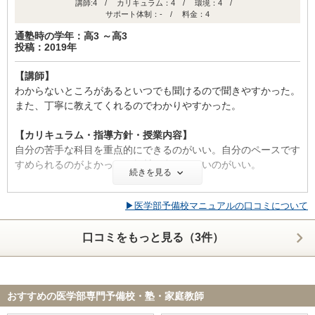
講師:4 / カリキュラム：4 / 環境：4 /
活気がある雰囲気を出すためか、騒々しい。
サポート体制：- / 料金：4
【料金】
通塾時の学年：高3 ～高3
投稿：2019年
映像学習の割には高額。カリキュラムの他の意味不明な料金が
多々発生していた。
【講師】
わからないところがあるといつでも聞けるので聞きやすかった。
また、丁寧に教えてくれるのでわかりやすかった。
【成績の推移】
【カリキュラム・指導方針・授業内容】
学校の成績
自分の苦手な科目を重点的にできるのがいい。自分のペースです
すめられるのがよかった。教材も多すぎないのがいい。
続きを見る
【校舎内外の環境について（自習室、交通の便、治安、立地な
▶医学部予備校マニュアルの口コミについて
ど） 】
適度な繁華街にあり、必要なものを購入できる環境なのがいい。
時期
入会
卒業
口コミをもっと見る（3件）
また、駅から近いので通いやすかったです。教室内、自習室とも
(高2)
(高3)
にうるさくなく、勉強に適していた。自習室の席数も十分にあ
り、衛生面もよかったです
ID:2679
おすすめの医学部専門予備校・塾・家庭教師
【料金】
不適切な口コミを報告する
料金は総合すると高いように思った。料金設定はわかりやすいの