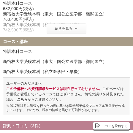
特訓本科コース
東北医科薬科大学 17名
杏林大学 20名
682,000円(税込)
日本大学 5名
兵庫医科大学 18名
新宿校大学受験本科（東大・国公立医学部・難関国立）
763,400円(税込)
聖マリアンナ医科大学 10名
東海大学 13名
新宿校大学受験本科（私立医学部・早慶）
金沢医科大学 7名
福岡大学 9名
続きを見る
742,500円(税込)
北里大学 22名
久留米大学 10名
コース外受講料
岩手医科大学 15名
埼玉医科大学 9名
コース・講座
■追加講習講座
獨協医科大学 13名
東京女子医科大学 11名
1講座につき 77,000円(税込)
特訓本科コース
川崎医科大学 2名
※90分×15回の講座は57,750円(税込)
新宿校大学受験本科（東大・国公立医学部・難関国立）
※東進ネットワーク生（東進ハイスクール・東進衛星予備校・早稲
■講習講座 単科受講料
田塾）の現役生のみ、高3時在籍者のみの合同実績となります
90分×5回＋講座修了判定テスト1回 19,250円(税込)
新宿校大学受験本科（私立医学部・早慶）
90分×10回＋講座修了判定テスト1回 38,500円(税込)
ユーザーのみなさまへ
この予備校への資料請求サービスは現在行っておりません。
このページは
予備校が管理しているページではございません。情報の誤りを発見された
場合、
こちら
からご連絡ください。
※2017年11月に調査を行った内容に基づき医学部予備校マニュアル運営者が作成
しています。そのため、現在の情報と異なる可能性があります。
評判・口コミ（3件）
口コミを投稿する