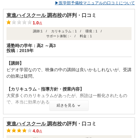
▶医学部予備校マニュアルの口コミについて
東進ハイスクール 調布校
の評判・口コミ
1.0
点
講師:1 / カリキュラム：1 / 環境：1 /
サポート体制：- / 料金：1
通塾時の学年：高2 ～高3
投稿：2019年
【講師】
ビデオ学習なので、映像の中の講師は良いかもしれないが、受講
の効果は疑問。
【カリキュラム・指導方針・授業内容】
大変多くのカリキュラムがあったが、所詮は一般化されたもの
で、本当に効果があるとは思えない。
続きを見る
【校舎内外の環境について（自習室、交通の便、治安、立地な
ど） 】
東進ハイスクール 調布校
の評判・口コミ
駅前の繁華街にあるため、交通には便利だが、落ち着かない環境
4.0
点
だった。常に学生の出入りがあり、ざわざわしている。職員も、