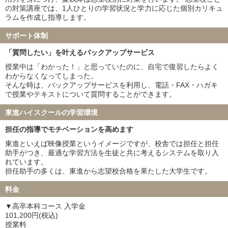
の対策講座では、1人ひとりの学習状況と学力に応じた個別カリキュ
山口大学 25名
愛媛大学 22名
ラムを作成し指導します。
香川大学 7名
高知大学 11名
福井大学 22名
宮崎大学 14名
サポート体制
弘前大学 19名
琉球大学 21名
「質問したい」を叶えるバックアップサービス
札幌医科大学 24名
大分大学 5名
授業中は「わかった！」と思っていたのに、自宅で復習したらよく
鳥取大学 13名
徳島大学 35名
わからなくなってしまった。
旭川医科大学 21名
秋田大学 19名
そんな時は、バックアップサービスを利用し、電話・FAX・ハガキ
山形大学 24名
福島県立医科大学 18名
で授業やテキストについて質問することができます。
島根大学 7名
佐賀大学 27名
東進ハイスクールの学習環境
防衛医科大学校 59名
担任の指導でモチベーションを高めます
私立大学
東進といえば映像授業というイメージですが、校舎では担任と担任
慶應義塾大学 39名
東京慈恵会医科大学 19名
助手がつき、最適な学習方法を生徒と共に考えるシステムを取り入
順天堂大学 44名
日本医科大学 29名
れています。
大阪医科薬科大学 17名
関西医科大学 40名
担任助手の多くは、東進から志望校合格を果たした大学生です。
国際医療福祉大学 48名
自治医科大学 31名
料金
東京医科大学 23名
昭和医科大学 12名
東邦大学 25名
産業医科大学 8名
▼高卒本科コース 入学金
帝京大学 20名
近畿大学 10名
101,200円(税込)
授業料
愛知医科大学 16名
藤田医科大学 40名