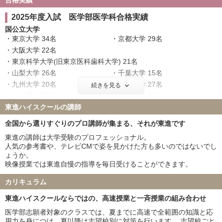
合格実績
2025年度入試 医学部医学科合格実績
国公立大学
東京大学 34名
京都大学 29名
大阪大学 22名
東京科学大学(旧東京医科歯科大学) 21名
山梨大学 26名
千葉大学 15名
九州大学 20名
東北大学 27名
続きを見る
名古屋大学 23名
神戸大学 22名
東進ハイスクールの講師
北海道大学 16名
大阪公立大学 9名
横浜市立大学 11名
広島大学 21名
全国から選りすぐりのプロ講師が集まる、それが東進です
奈良県立医科大学 16名
筑波大学 18名
東進の講師は大学受験のプロフェッショナル。
名古屋市立大学 14名
京都府立医科大学 9名
人気の参考書や、テレビCMで姿を見かけた方も多いのではないでし
岡山大学 17名
信州大学 19名
ょうか。
映像授業では東進自慢の指導を毎日受けることができます。
金沢大学 23名
新潟大学 22名
浜松医科大学 16名
三重大学 22名
カリキュラム
滋賀医科大学 10名
長崎大学 22名
東進ハイスクールならではの、高速授業と一斉授業の組み合わせ
熊本大学 12名
和歌山県立医科大学 14名
群馬大学 13名
富山大学 14名
医学部志願者対象のクラスでは、夏までに高速で全範囲の知識と応
用力を身につけ、夏以降は志望校別に対策を行います。 志望校ごと
岐阜大学 23名
鹿児島大学 18名