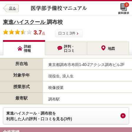
0
戻る
東進ハイスクール
調布校
3.7
口コミ:
3
件
点
詳細
評判・
地図
情報
口コミ
所在地
東京都調布市布田1-40-2アクシス調布ビル2F
対象学年
現役生, 浪人生
授業形式
映像授業
最寄駅
調布駅
東進ハイスクール・調布校を
利用した人の評判・口コミを見る(3件)