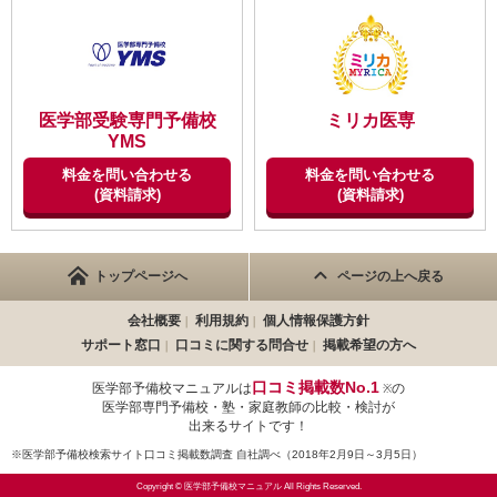
ですが、もう少し安ければいいと思いました。
【良かった点（改善してほしい点） 】
講師の方々が親切で丁寧だったので聞きやすかったのが一番良か
ったところです。
医学部受験専門予備校
ミリカ医専
YMS
料金を問い合わせる
料金を問い合わせる
【成績の推移】
(資料請求)
(資料請求)
学校の成績
トップページへ
ページの上へ戻る
会社概要
利用規約
個人情報保護方針
サポート窓口
口コミに関する問合せ
掲載希望の方へ
時期
入会
卒業
口コミ掲載数No.1
医学部予備校マニュアルは
の
※
(高3)
(高3)
医学部専門予備校・塾・家庭教師の比較・検討が
出来るサイトです！
ID:2617
※医学部予備校検索サイト口コミ掲載数調査 自社調べ（2018年2月9日～3月5日）
不適切な口コミを報告する
Copyright © 医学部予備校マニュアル All Rights Reserved.