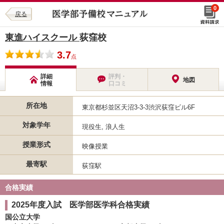
0
戻る
東進ハイスクール
荻窪校
3.7
点
詳細
評判・
地図
情報
口コミ
所在地
東京都杉並区天沼3-3-3渋沢荻窪ビル6F
対象学年
現役生, 浪人生
授業形式
映像授業
最寄駅
荻窪駅
合格実績
2025年度入試 医学部医学科合格実績
国公立大学