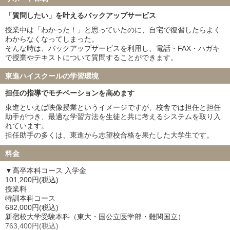
弘前大学 19名
琉球大学 21名
「質問したい」を叶えるバックアップサービス
札幌医科大学 24名
大分大学 5名
授業中は「わかった！」と思っていたのに、自宅で復習したらよく
鳥取大学 13名
徳島大学 35名
わからなくなってしまった。
旭川医科大学 21名
秋田大学 19名
そんな時は、バックアップサービスを利用し、電話・FAX・ハガキ
山形大学 24名
福島県立医科大学 18名
で授業やテキストについて質問することができます。
島根大学 7名
佐賀大学 27名
東進ハイスクールの学習環境
防衛医科大学校 59名
担任の指導でモチベーションを高めます
私立大学
東進といえば映像授業というイメージですが、校舎では担任と担任
慶應義塾大学 39名
東京慈恵会医科大学 19名
助手がつき、最適な学習方法を生徒と共に考えるシステムを取り入
順天堂大学 44名
日本医科大学 29名
れています。
大阪医科薬科大学 17名
関西医科大学 40名
担任助手の多くは、東進から志望校合格を果たした大学生です。
国際医療福祉大学 48名
自治医科大学 31名
料金
東京医科大学 23名
昭和医科大学 12名
東邦大学 25名
産業医科大学 8名
▼高卒本科コース 入学金
帝京大学 20名
近畿大学 10名
101,200円(税込)
授業料
愛知医科大学 16名
藤田医科大学 40名
特訓本科コース
東北医科薬科大学 17名
杏林大学 20名
682,000円(税込)
日本大学 5名
兵庫医科大学 18名
新宿校大学受験本科（東大・国公立医学部・難関国立）
763,400円(税込)
聖マリアンナ医科大学 10名
東海大学 13名