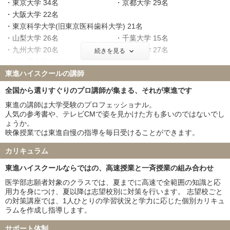
東京大学 34名
京都大学 29名
大阪大学 22名
東京科学大学(旧東京医科歯科大学) 21名
山梨大学 26名
千葉大学 15名
九州大学 20名
東北大学 27名
続きを見る
名古屋大学 23名
神戸大学 22名
東進ハイスクールの講師
北海道大学 16名
大阪公立大学 9名
横浜市立大学 11名
広島大学 21名
全国から選りすぐりのプロ講師が集まる、それが東進です
奈良県立医科大学 16名
筑波大学 18名
東進の講師は大学受験のプロフェッショナル。
名古屋市立大学 14名
京都府立医科大学 9名
人気の参考書や、テレビCMで姿を見かけた方も多いのではないでし
岡山大学 17名
信州大学 19名
ょうか。
映像授業では東進自慢の指導を毎日受けることができます。
金沢大学 23名
新潟大学 22名
浜松医科大学 16名
三重大学 22名
カリキュラム
滋賀医科大学 10名
長崎大学 22名
東進ハイスクールならではの、高速授業と一斉授業の組み合わせ
熊本大学 12名
和歌山県立医科大学 14名
群馬大学 13名
富山大学 14名
医学部志願者対象のクラスでは、夏までに高速で全範囲の知識と応
用力を身につけ、夏以降は志望校別に対策を行います。 志望校ごと
岐阜大学 23名
鹿児島大学 18名
の対策講座では、1人ひとりの学習状況と学力に応じた個別カリキュ
山口大学 25名
愛媛大学 22名
ラムを作成し指導します。
香川大学 7名
高知大学 11名
福井大学 22名
宮崎大学 14名
サポート体制