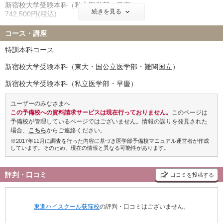
新宿校大学受験本科（私立医学部・早慶）
金沢医科大学 7名
福岡大学 9名
続きを見る
742,500円(税込)
北里大学 22名
久留米大学 10名
コース外受講料
岩手医科大学 15名
埼玉医科大学 9名
コース・講座
■追加講習講座
獨協医科大学 13名
東京女子医科大学 11名
1講座につき 77,000円(税込)
特訓本科コース
川崎医科大学 2名
※90分×15回の講座は57,750円(税込)
新宿校大学受験本科（東大・国公立医学部・難関国立）
※東進ネットワーク生（東進ハイスクール・東進衛星予備校・早稲
■講習講座 単科受講料
田塾）の現役生のみ、高3時在籍者のみの合同実績となります
90分×5回＋講座修了判定テスト1回 19,250円(税込)
新宿校大学受験本科（私立医学部・早慶）
90分×10回＋講座修了判定テスト1回 38,500円(税込)
ユーザーのみなさまへ
この予備校への資料請求サービスは現在行っておりません。
このページは
予備校が管理しているページではございません。情報の誤りを発見された
場合、
こちら
からご連絡ください。
※2017年11月に調査を行った内容に基づき医学部予備校マニュアル運営者が作成
しています。そのため、現在の情報と異なる可能性があります。
評判・口コミ
口コミを投稿する
東進ハイスクール荻窪校
の評判・口コミはございません。