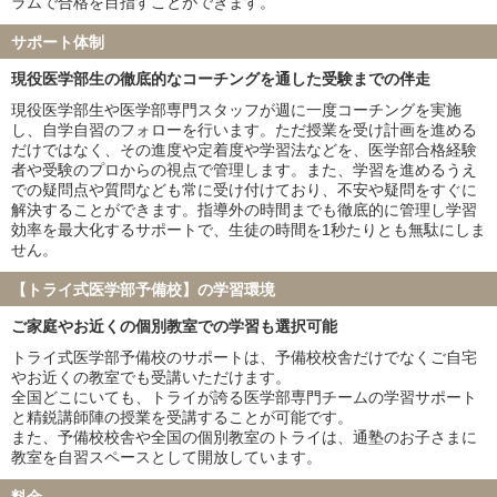
ラムで合格を目指すことができます。
東海大学
金沢医科大学
サポート体制
福岡大学
北里大学
久留米大学
岩手医科大学
現役医学部生の徹底的なコーチングを通した受験までの伴走
埼玉医科大学
獨協医科大学
現役医学部生や医学部専門スタッフが週に一度コーチングを実施
東京女子医科大学
川崎医科大学
し、自学自習のフォローを行います。ただ授業を受け計画を進める
だけではなく、その進度や定着度や学習法などを、医学部合格経験
※家庭教師のトライ・個別教室のトライ・医学部受験予備校インテ
者や受験のプロからの視点で管理します。また、学習を進めるうえ
グラの合格実績を含みます
での疑問点や質問なども常に受け付けており、不安や疑問をすぐに
解決することができます。指導外の時間までも徹底的に管理し学習
効率を最大化するサポートで、生徒の時間を1秒たりとも無駄にしま
せん。
【トライ式医学部予備校】の学習環境
ご家庭やお近くの個別教室での学習も選択可能
トライ式医学部予備校のサポートは、予備校校舎だけでなくご自宅
やお近くの教室でも受講いただけます。
全国どこにいても、トライが誇る医学部専門チームの学習サポート
と精鋭講師陣の授業を受講することが可能です。
また、予備校校舎や全国の個別教室のトライは、通塾のお子さまに
教室を自習スペースとして開放しています。