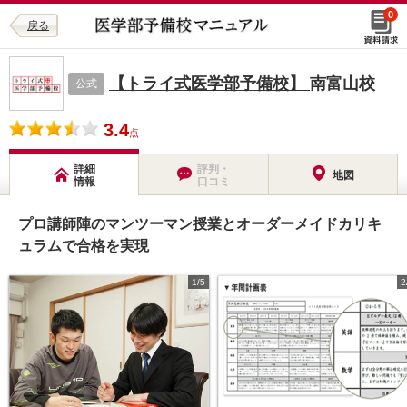
0
戻る
【トライ式医学部予備校】
南富山校
公式
3.4
点
詳細
評判・
地図
情報
口コミ
プロ講師陣のマンツーマン授業とオーダーメイドカリキ
ュラムで合格を実現
1/5
2