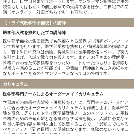
伴走し、自学自習までサポートします。マンツーマン指導は専用の
香川大学
福井大学
校舎もしくはお近くの個別教室での受講できるほか、ご自宅での受
講（オンライン・対面どちらでも）も可能です。
弘前大学
琉球大学
札幌医科大学
大分大学
【トライ式医学部予備校】の講師
鳥取大学
徳島大学
医学部入試を熟知したプロ講師陣
旭川医科大学
秋田大学
山形大学
福島県立医科大学
医学部予備校の集団授業でも教鞭をとる業界プロ講師がマンツーマ
ンで授業を行います。医学部受験を熟知した精鋭講師陣の指導によ
島根大学
佐賀大学
り、苦手科目の克服は勿論、得意科目は医学部合格レベルまで実力
防衛医科大学校
を引き上げ、入試で戦う力を鍛えます。また、お子さまの理解度・
性格に合わせた受験指導を行うため、「わかったつもり」を排除し
私立大学
得点力を高めることが可能です。学習面・精神面ともにきめ細やか
慶應義塾大学
東京慈恵会医科大学
なサポートできるのもマンツーマンならではの特徴です。
順天堂大学
日本医科大学
カリキュラム
大阪医科薬科大学
関西医科大学
国際医療福祉大学
自治医科大学
医学部専門チームによるオーダーメイドカリキュラム
東京医科大学
昭和医科大学
学習診断の結果や志望校・併願校をもとに、専門チームが一人ひと
東邦大学
産業医科大学
りに合わせたオーダーメイドカリキュラムを作成します。医学部受
帝京大学
近畿大学
験を研究し尽くしたトライ医学部受験チームのメソッドで、志望校
合格のための最短距離となる最適な学習法を提示。入試に必要な全
愛知医科大学
藤田医科大学
科目の学習内容を年間を通じて設定することで、「受験までにやる
杏林大学
日本大学
べきこと」と「到達目標」が明確になります。無駄のないカリキュ
兵庫医科大学
聖マリアンナ医科大学