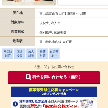
所在地
富山県富山市大町1-3稲垣ビル2階
対象学年
現役生, 浪人生
授業形式
個別指導, 家庭教師
最寄駅
富山地鉄市内線 大町駅
再受験
体験
編入
推薦
自習室
対応
授業
対策
対策
あり
入塾に関するお問い合わせ
料金を問い合わせる（無料）