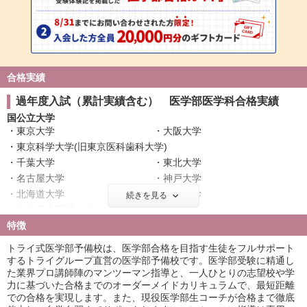
合格実績
過年度入試（累計実績含む） 医学部医学科合格実績
国公立大学
東京大学
大阪大学
東京科学大学(旧東京医科歯科大学)
千葉大学
東北大学
名古屋大学
神戸大学
北海道大学
広島大学
続きを見る
奈良県立医科大学
筑波大学
特徴
名古屋市立大学
信州大学
金沢大学
浜松医科大学
トライ式医学部予備校は、医学部合格を目指す生徒をフルサポート
滋賀医科大学
長崎大学
するトライグループ直営の医学部予備校です。医学部受験に精通し
た業界プロ講師陣のマンツーマン指導と、一人ひとりの志望校や学
群馬大学
富山大学
力に基づいた合格までのオーダーメイドカリキュラムで、最短距離
岐阜大学
鹿児島大学
での合格を実現します。また、現役医学部生コーチが合格まで徹底
山口大学
愛媛大学