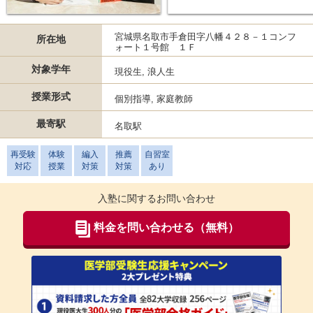
宮城県名取市手倉田字八幡４２８－１コンフ
所在地
ォート１号館 １Ｆ
対象学年
現役生, 浪人生
授業形式
個別指導, 家庭教師
最寄駅
名取駅
再受験
体験
編入
推薦
自習室
対応
授業
対策
対策
あり
入塾に関するお問い合わせ
料金を問い合わせる（無料）