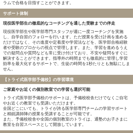
兵庫医科大学
聖マリアンナ医科大学
ラムで合格を目指すことができます。
東海大学
金沢医科大学
サポート体制
福岡大学
北里大学
久留米大学
岩手医科大学
現役医学部生の徹底的なコーチングを通した受験までの伴走
埼玉医科大学
獨協医科大学
現役医学部生や医学部専門スタッフが週に一度コーチングを実施
東京女子医科大学
川崎医科大学
し、自学自習のフォローを行います。ただ授業を受け計画を進める
だけではなく、その進度や定着度や学習法などを、医学部合格経験
※家庭教師のトライ・個別教室のトライ・医学部受験予備校インテ
者や受験のプロからの視点で管理します。また、学習を進めるうえ
グラの合格実績を含みます
での疑問点や質問なども常に受け付けており、不安や疑問をすぐに
解決することができます。指導外の時間までも徹底的に管理し学習
効率を最大化するサポートで、生徒の時間を1秒たりとも無駄にしま
せん。
【トライ式医学部予備校】の学習環境
ご家庭やお近くの個別教室での学習も選択可能
トライ式医学部予備校のサポートは、予備校校舎だけでなくご自宅
やお近くの教室でも受講いただけます。
全国どこにいても、トライが誇る医学部専門チームの学習サポート
と精鋭講師陣の授業を受講することが可能です。
また、予備校校舎や全国の個別教室のトライは、通塾のお子さまに
教室を自習スペースとして開放しています。