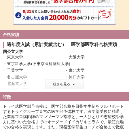
合格実績
過年度入試（累計実績含む） 医学部医学科合格実績
国公立大学
東京大学
大阪大学
東京科学大学(旧東京医科歯科大学)
千葉大学
東北大学
名古屋大学
神戸大学
北海道大学
広島大学
続きを見る
奈良県立医科大学
筑波大学
特徴
名古屋市立大学
信州大学
金沢大学
浜松医科大学
トライ式医学部予備校は、医学部合格を目指す生徒をフルサポート
滋賀医科大学
長崎大学
するトライグループ直営の医学部予備校です。医学部受験に精通し
た業界プロ講師陣のマンツーマン指導と、一人ひとりの志望校や学
群馬大学
富山大学
力に基づいた合格までのオーダーメイドカリキュラムで、最短距離
岐阜大学
鹿児島大学
での合格を実現します。また、現役医学部生コーチが合格まで徹底