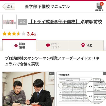
0
戻る
【トライ式医学部予備校】
名取駅前校
公式
3.4
点
詳細
評判・
地図
情報
口コミ
プロ講師陣のマンツーマン授業とオーダーメイドカリキ
ュラムで合格を実現
1/5
2