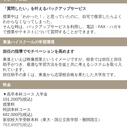
弘前大学 19名
琉球大学 21名
「質問したい」を叶えるバックアップサービス
札幌医科大学 24名
大分大学 5名
授業中は「わかった！」と思っていたのに、自宅で復習したらよく
鳥取大学 13名
徳島大学 35名
わからなくなってしまった。
旭川医科大学 21名
秋田大学 19名
そんな時は、バックアップサービスを利用し、電話・FAX・ハガキ
山形大学 24名
福島県立医科大学 18名
で授業やテキストについて質問することができます。
島根大学 7名
佐賀大学 27名
東進ハイスクールの学習環境
防衛医科大学校 59名
担任の指導でモチベーションを高めます
私立大学
東進といえば映像授業というイメージですが、校舎では担任と担任
慶應義塾大学 39名
東京慈恵会医科大学 19名
助手がつき、最適な学習方法を生徒と共に考えるシステムを取り入
順天堂大学 44名
日本医科大学 29名
れています。
大阪医科薬科大学 17名
関西医科大学 40名
担任助手の多くは、東進から志望校合格を果たした大学生です。
国際医療福祉大学 48名
自治医科大学 31名
料金
東京医科大学 23名
昭和医科大学 12名
東邦大学 25名
産業医科大学 8名
▼高卒本科コース 入学金
帝京大学 20名
近畿大学 10名
101,200円(税込)
授業料
愛知医科大学 16名
藤田医科大学 40名
特訓本科コース
東北医科薬科大学 17名
杏林大学 20名
682,000円(税込)
日本大学 5名
兵庫医科大学 18名
新宿校大学受験本科（東大・国公立医学部・難関国立）
763,400円(税込)
聖マリアンナ医科大学 10名
東海大学 13名