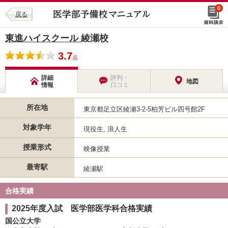
0
戻る
東進ハイスクール
綾瀬校
3.7
点
詳細
評判・
地図
情報
口コミ
所在地
東京都足立区綾瀬3-2-5柏芳ビル四号館2F
対象学年
現役生, 浪人生
授業形式
映像授業
最寄駅
綾瀬駅
合格実績
2025年度入試 医学部医学科合格実績
国公立大学