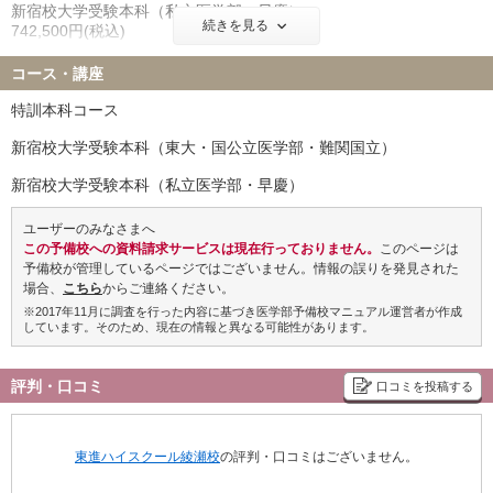
新宿校大学受験本科（私立医学部・早慶）
金沢医科大学 7名
福岡大学 9名
続きを見る
742,500円(税込)
北里大学 22名
久留米大学 10名
コース外受講料
岩手医科大学 15名
埼玉医科大学 9名
コース・講座
■追加講習講座
獨協医科大学 13名
東京女子医科大学 11名
1講座につき 77,000円(税込)
特訓本科コース
川崎医科大学 2名
※90分×15回の講座は57,750円(税込)
新宿校大学受験本科（東大・国公立医学部・難関国立）
※東進ネットワーク生（東進ハイスクール・東進衛星予備校・早稲
■講習講座 単科受講料
田塾）の現役生のみ、高3時在籍者のみの合同実績となります
90分×5回＋講座修了判定テスト1回 19,250円(税込)
新宿校大学受験本科（私立医学部・早慶）
90分×10回＋講座修了判定テスト1回 38,500円(税込)
ユーザーのみなさまへ
この予備校への資料請求サービスは現在行っておりません。
このページは
予備校が管理しているページではございません。情報の誤りを発見された
場合、
こちら
からご連絡ください。
※2017年11月に調査を行った内容に基づき医学部予備校マニュアル運営者が作成
しています。そのため、現在の情報と異なる可能性があります。
評判・口コミ
口コミを投稿する
東進ハイスクール綾瀬校
の評判・口コミはございません。