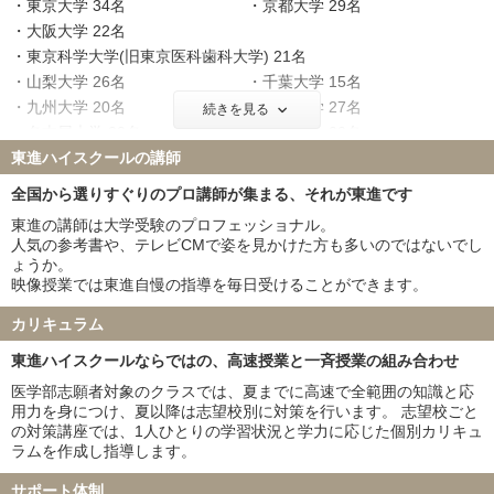
東京大学 34名
京都大学 29名
大阪大学 22名
東京科学大学(旧東京医科歯科大学) 21名
山梨大学 26名
千葉大学 15名
九州大学 20名
東北大学 27名
続きを見る
名古屋大学 23名
神戸大学 22名
東進ハイスクールの講師
北海道大学 16名
大阪公立大学 9名
横浜市立大学 11名
広島大学 21名
全国から選りすぐりのプロ講師が集まる、それが東進です
奈良県立医科大学 16名
筑波大学 18名
東進の講師は大学受験のプロフェッショナル。
名古屋市立大学 14名
京都府立医科大学 9名
人気の参考書や、テレビCMで姿を見かけた方も多いのではないでし
岡山大学 17名
信州大学 19名
ょうか。
映像授業では東進自慢の指導を毎日受けることができます。
金沢大学 23名
新潟大学 22名
浜松医科大学 16名
三重大学 22名
カリキュラム
滋賀医科大学 10名
長崎大学 22名
東進ハイスクールならではの、高速授業と一斉授業の組み合わせ
熊本大学 12名
和歌山県立医科大学 14名
群馬大学 13名
富山大学 14名
医学部志願者対象のクラスでは、夏までに高速で全範囲の知識と応
用力を身につけ、夏以降は志望校別に対策を行います。 志望校ごと
岐阜大学 23名
鹿児島大学 18名
の対策講座では、1人ひとりの学習状況と学力に応じた個別カリキュ
山口大学 25名
愛媛大学 22名
ラムを作成し指導します。
香川大学 7名
高知大学 11名
福井大学 22名
宮崎大学 14名
サポート体制