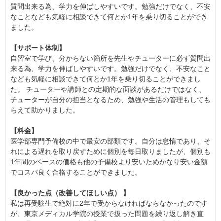
質問出来る為、学力を伸ばしやすいです。勉強だけでなく、不安
なことなども気軽に相談できて何とか1年を乗り切ることができ
ました。
【サポート体制】
自習室で学び、分からない箇所を先生やチューターに必ず質問出
来る為、学力を伸ばしやすいです。勉強だけでなく、不安なこと
なども気軽に相談できて何とか1年を乗り切ることができまし
た。 チューターや講師との定期的な面談があるだけではなく、
チューターが自分の担当となるため、勉強や生活の管理もしても
らえて助かりました。
【料金】
医学部専門予備校の中で最安の部類です。自分は怠惰であり、そ
れによる遅れを取り戻すために個別を毎日取りましたが、個別も
1年間のベースの価格も他の予備校より安いためかなり安い金額
でコスパ良く合格することができました。
【良かった点（改善してほしい点） 】
私は再受験生で絶対に2年で受からなければならなかったのです
が、東京メディカル学院の授業で扱った問題を繰り返し解き直