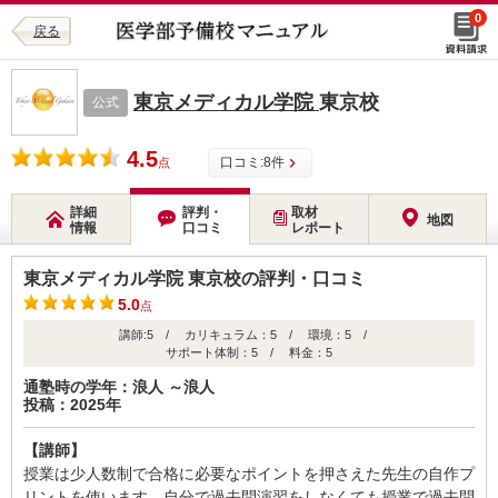
0
戻る
東京メディカル学院
東京校
公式
4.5
口コミ:
8
件
点
詳細
評判・
取材
地図
情報
口コミ
レポート
東京メディカル学院 東京校の評判・口コミ
5.0
点
講師:5 / カリキュラム：5 / 環境：5 /
サポート体制：5 / 料金：5
通塾時の学年：浪人 ～浪人
投稿：2025年
【講師】
授業は少人数制で合格に必要なポイントを押さえた先生の自作プ
リントを使います。自分で過去問演習をしなくても授業で過去問