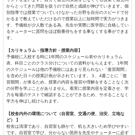
からとってきた問題を扱うので自然と成績が伸びていきます。個
別指導では授業でついていけなかった分野を自分のスピードで分
かるまで教えていただけるので授業以上に短時間で実力がつきま
す。予備校が少人数である為、先生や実際に医学部に合格してい
るチューターに質問をほぼ順番待ちをする事なくする事ができま
す。
【カリキュラム・指導方針・授業内容】
予備校に入校する時に1年間のスケジュール表やカリキュラム
表、科目ごとのクラス分けについての資料がもらえます。 1年間
のスケジュールは他の予備校にはあまり見られない「復習期間」
を含めた日々の授業計画が示されています。３、4週ごとに「復
習期間」が来るため、授業の内容を復習や理解をすることなく次
の分野を学ぶことがありません。着実に授業内容を定着させ、学
力を毎週のテストで確認することができるため、サボることなく
学力を伸ばし続けられます。
【校舎内外の環境について（自習室、交通の便、治安、立地な
ど） 】
校舎は清潔であり、自習室も静かで、机も大きいため学びやすい
です。自習室で学び、分からない箇所を先生やチューターに必ず