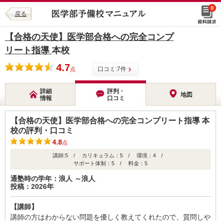
0
戻る
【合格の天使】医学部合格への完全コンプ
リート指導
本校
4.7
口コミ:
7
件
点
詳細
評判・
地図
情報
口コミ
【合格の天使】医学部合格への完全コンプリート指導 本
校の評判・口コミ
4.8
点
講師:5 / カリキュラム：5 / 環境：4 /
サポート体制：5 / 料金：5
通塾時の学年：浪人 ～浪人
投稿：2026年
【講師】
講師の方はわからない問題を優しく教えてくれたので、質問しや