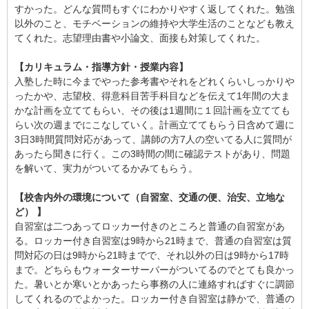
すかった。どんな質問もすぐにわかりやすく返してくれた。勉強
以外のこと、モチベーションの維持や大学生活のことなども教え
てくれた。志望理由書や小論文、面接も対策してくれた。
【カリキュラム・指導方針・授業内容】
入塾した時に今までやった参考書やそれをどれくらいしっかりや
ったかや、志望校、得意科目苦手科目などを伝えて1年間の大ま
かな計画を立ててもらい、その後は1週間に１回計画を立てても
らい次の週までにこなしていく。計画立ててもらう日含めて週に
3日3時間質問対応があって、講師の方7人の空いてる人に質問が
あったら聞きに行く。この3時間の間に確認テストがあり、問題
を解いて、実力がついてるかみてもらう。
【校舎内外の環境について（自習室、交通の便、治安、立地な
ど） 】
自習室は二つあってロッカー付きのところと普通の自習室があ
る。ロッカー付き自習室は9時から21時まで、普通の自習室は質
問対応の日は9時から21時までで、それ以外の日は9時から17時
まで。どちらもウォーターサーバーがついてるのでとても良かっ
た。暑いとか寒いとかあったら事務の人に連絡すればすぐに調節
してくれるのでよかった。ロッカー付き自習室は静かで、普通の