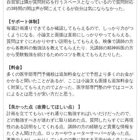
自習室は隣が質問対応を行うスペースとなっているので質問対応
の3時間の間は声が聞こえてくるが自分は気にならなかった。
【サポート体制】
毎週計画通りできてるか確認してもらえるので、しっかり力がつ
くようになる。小論文と面接は直前にしっかりやってもらえる。
質問はすぐにわかりやすい説明をしてもらえる。映像で講師の方
から各教科の勉強法を教えてもらえたり、元講師の精神科医の方
から受験勉強を続けるためのコツを教えてもらえたりした。
【料金】
多くの医学部専門予備校は追加料金などで予想より多くのお金が
かかると聞いたことがあるが、ここは小論文も面接も追加料金な
く対策してもらえたのでよかった。医学部専門塾の中ではコース
によるとは思うが安い方だと思う。
【良かった点（改善してほしい点） 】
計画を立ててもらいそれ通りに勉強すればいいだけだったので、
どの勉強すべきが迷わずに取り組めた点。質問したらすぐに再現
性のある説明をしてくれる点。講師の方の経験など貴重な情報を
たくさん聞けた点。ロッカーやウォーターサーバーがあった点。
事務の人がしっかりしているので塾に対する不安が全く生じなか