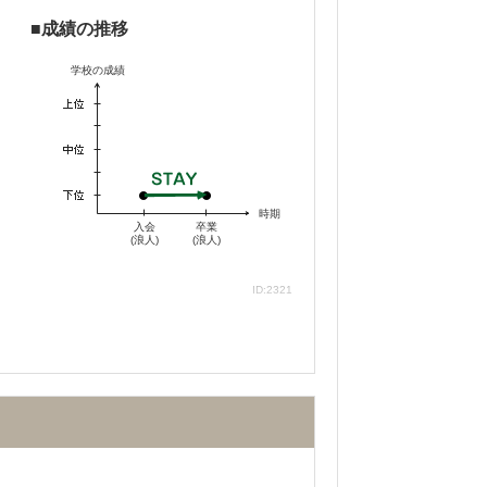
成績の推移
学校の成績
時期
入会
卒業
(浪人)
(浪人)
ID:2321