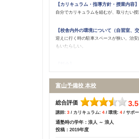
【カリキュラム・指導方針・授業内容
自分でカリキュラムを組むが、取りたい授
【校舎内外の環境について（自習室、交
迎えに行く時の駐車スペースが狭い。治安
もいたらしい。
【料金】
成績が良かったので、料金が安くて済んだ
富山予備校 本校
【良かった点（改善してほしい点） 】
小論文対策も徹底して欲しかった。多分、
3.5
総合評価
講師:
3
/ カリキュラム:
4
/ 環境:
4
/ サポ
通塾時の学年：浪人 ～ 浪人
投稿：2019年度