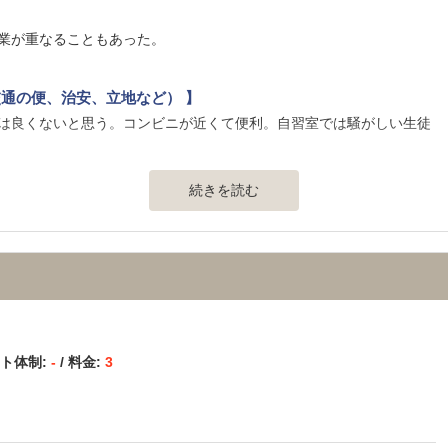
】
業が重なることもあった。
通の便、治安、立地など） 】
は良くないと思う。コンビニが近くて便利。自習室では騒がしい生徒
続きを読む
。普通の料金でも多分高くはないと思う。
最後まで小論文がネックだった。
ート体制:
-
/ 料金:
3