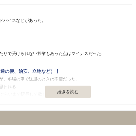
ドバイスなどがあった。
】
たりで受けられない授業もあった点はマイナスだった。
通の便、治安、立地など） 】
が、冬場の車で送迎のときは不便だった。
思われる。
続きを読む
時ぐらいまで延長して欲しかった。
いが、授業料以外に夏期講習、冬期講習と合わせていくとかなりの金