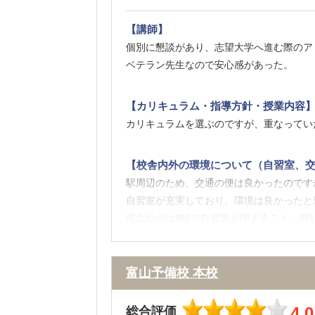
【講師】
個別に懇談があり、志望大学へ進む際のア
ベテラン先生なので安心感があった。
【カリキュラム・指導方針・授業内容
カリキュラムを選ぶのですが、重なってい
【校舎内外の環境について（自習室、交
駅周辺のため、交通の便は良かったのです
自習室が充実しており、環境は良かったと
残念な点は8時で自習室が閉まること。9
【料金】
富山予備校 本校
授業内容からすると高くなるのかもしれな
額にふくれていった。
4.0
総合評価