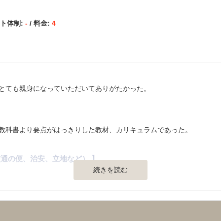
ると思ってます。
ート体制:
-
/ 料金:
4
りやすい料金設定でしょう。
、現在の状況、問題点等が明らかになって大変ありがたかったです。
とても親身になっていただいてありがたかった。
りがたかったです。厳しい言葉もいただいて、よく管理されていること
】
教科書より要点がはっきりした教材、カリキュラムであった。
通の便、治安、立地など） 】
続きを読む
コンビニ、飲食店が近くて都合がよかった。
。あたらしくて居心地の良い空間だった。