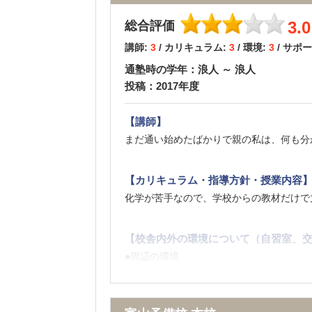
【料金】
3.0
総合評価
授業の補間という内容に見合った金額だっ
講師:
3
/ カリキュラム:
3
/ 環境:
3
/ サポ
通塾時の学年：浪人 ～ 浪人
【良かった点（改善してほしい点） 】
投稿：2017年度
面談でも親身になって相談できたし、進路
各科目の要点をつかむことができたため、
【講師】
まだ通い始めたばかりで親の私は、何も分
【カリキュラム・指導方針・授業内容
化学が苦手なので、学校からの教材だけで
【校舎内外の環境について（自習室、交
●周辺の環境
自転車通学ですが、街の中なので、信号待
う。
●校舎内の環境