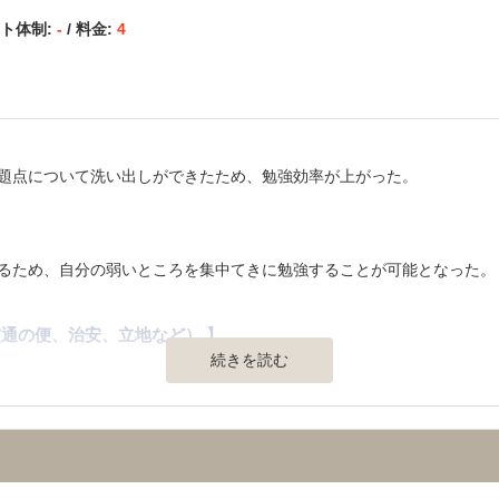
ート体制:
-
/ 料金:
4
かった。
題点について洗い出しができたため、勉強効率が上がった。
】
るため、自分の弱いところを集中てきに勉強することが可能となった。
通の便、治安、立地など） 】
続きを読む
ビニ、飲食店が近くにあるので昼食等も便利です。
明もばっちりです。設備も新しく、きれいです。