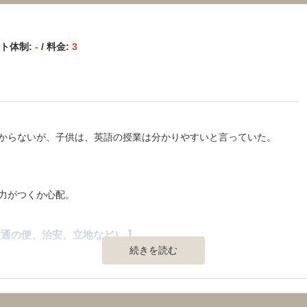
た。授業数での料金だったのでわかりやすい。
ート体制:
-
/ 料金:
3
に関しても多くの方向性を示してもらえた。
効率の良い勉強ができてとても成績がのびた。
からないが、子供は、英語の授業は分かりやすいと言っていた。
】
力がつくか心配。
通の便、治安、立地など） 】
続きを読む
ちが多いそうです。冬はバス停が近いので、バスを利用しようと思