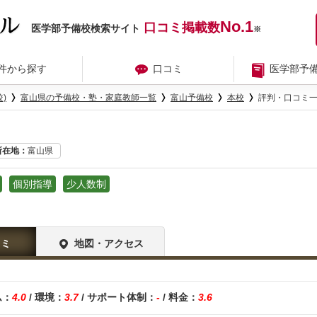
No.1
口コミ掲載数
医学部予備校検索サイト
※
件から探す
口コミ
医学部予
)
富山県の予備校・塾・家庭教師一覧
富山予備校
本校
評判・口コミ
所在地
富山県
個別指導
少人数制
コミ
地図・アクセス
ム：
4.0
/ 環境：
3.7
/ サポート体制：
-
/ 料金：
3.6