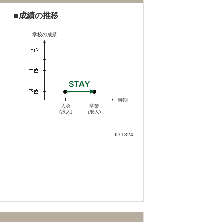
成績の推移
学校の成績
時期
入会
卒業
(浪人)
(浪人)
ID:1324