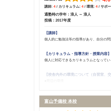
講師:
4
/ カリキュラム:
4
/ 環境:
4
/ サポ
【良かった点（改善してほしい点） 】
自習室の時間をもう少し長くしてほしい。
通塾時の学年：浪人 ～ 浪人
論文の添削を個人別にもみてもらえれば良
投稿：2017年度
【講師】
個人的に勉強法等の指導があり、自分の問
【カリキュラム・指導方針・授業内容
個人に対応できるカリキュラムとなってい
【校舎内外の環境について（自習室、交
●周辺の環境
駅に近いため、通学に大変便利です。コン
●校舎内の環境
明るい雰囲気ですし、各部屋も大きく、照
富山予備校 本校