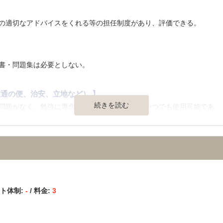
の適切なアドバイスをくれる等の担任制度があり、評価できる。
】
書・問題集は必要としない。
通の便、治安、立地など） 】
続きを読む
問題がなく、勉強に専念できる。塾の自習室はいつでも使用可能であ
度により、少し軽減されている。
ート体制:
-
/ 料金:
3
くれるところがよいと思う。