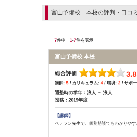
富山予備校 本校の評判・口コ
7
件中
1
-
7
件を表示
富山予備校 本校
3.8
総合評価
講師:
5
/ カリキュラム:
4
/ 環境:
2
/ サポ
通塾時の学年：浪人 ～ 浪人
投稿：2019年度
【講師】
ベテラン先生で、個別懇談でもわかりやす