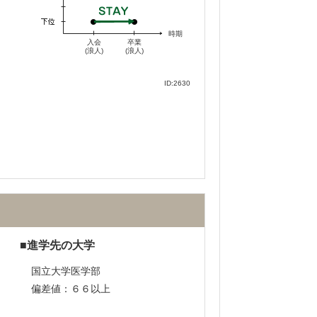
時期
入会
卒業
(浪人)
(浪人)
ID:2630
進学先の大学
国立大学医学部
偏差値：６６以上
不適切な口コミを報告する