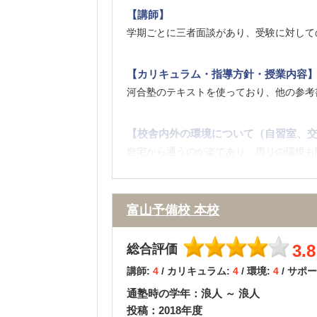
【講師】
学期ごとに三者面談があり、受験に対して
【カリキュラム・指導方針・授業内容
河合塾のテキストを使っており、他の参考
【校舎内外の環境について（自習室、交
自宅から通うのが楽であり、周りの環境も
り、静かな環境で勉強できるようです。
富山予備校 本校
【料金】
前年の模試の成績により、授業料免除の制
3.8
総合評価
【良かった点（改善してほしい点） 】
講師:
4
/ カリキュラム:
4
/ 環境:
4
/ サポ
親身になって、志望校の選定等に協力して
通塾時の学年：浪人 ～ 浪人
投稿：2018年度