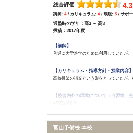
【料金】
4.3
総合評価
他と比べたことはないが、価格が適正であ
講師:
4
/ カリキュラム:
4
/ 環境:
5
/ サポ
特別な料金が別にかかることもなく、わか
通塾時の学年：高3 ～ 高3
投稿：2017年度
【良かった点（改善してほしい点） 】
定期的に学校からの連絡をいただけるため
【講師】
●その他
普通に大学進学のために利用していたが、
面談等で親身に相談に乗っていただけてあ
【カリキュラム・指導方針・授業内容
高校授業の補充という形をとっていたが、
【校舎内外の環境について（自習室、交
●周辺の環境
駅前なので通うのがとても便利でしたし、
●校舎内の環境
個室もあって勉強の環境がとてもよかった
富山予備校 本校