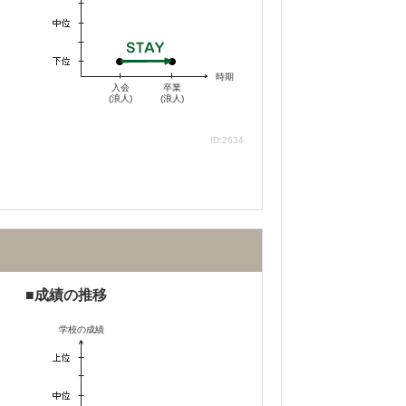
時期
入会
卒業
(浪人)
(浪人)
ID:2634
成績の推移
不適切な口コミを報告する
学校の成績