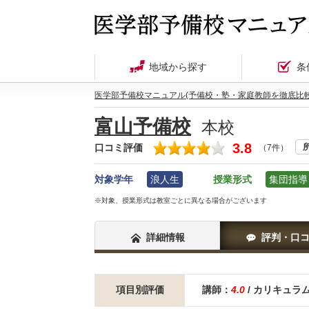
地域から探す
条
医学部予備校マニュアル(予備校・塾・家庭教師を徹底比較
富山予備校
本校
3.8
口コミ評価
（7件）
対象学年
浪人生
授業形式
集団指導
※対象、授業形式は教室ごとに異なる場合がございます
詳細情報
評判・口
項目別評価
講師：
4.0
/ カリキュラ