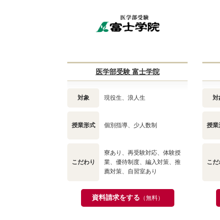
医学部受験 富士学院
対象
現役生、浪人生
対
授業形式
個別指導、少人数制
授業
寮あり、再受験対応、体験授
こだわり
業、優待制度、編入対策、推
こだ
薦対策、自習室あり
資料請求をする
（無料）