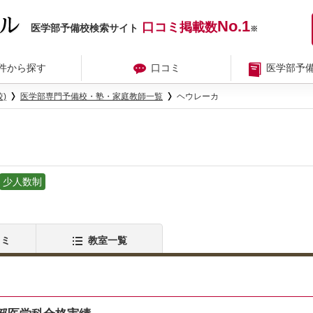
No.1
口コミ掲載数
医学部予備校検索サイト
※
件から探す
口コミ
医学部予
)
医学部専門予備校・塾・家庭教師一覧
ヘウレーカ
少人数制
コミ
教室一覧