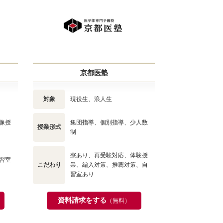
京都医塾
対象
現役生、浪人生
像授
集団指導、個別指導、少人数
授業形式
制
寮あり、再受験対応、体験授
習室
こだわり
業、編入対策、推薦対策、自
習室あり
資料請求をする
（無料）