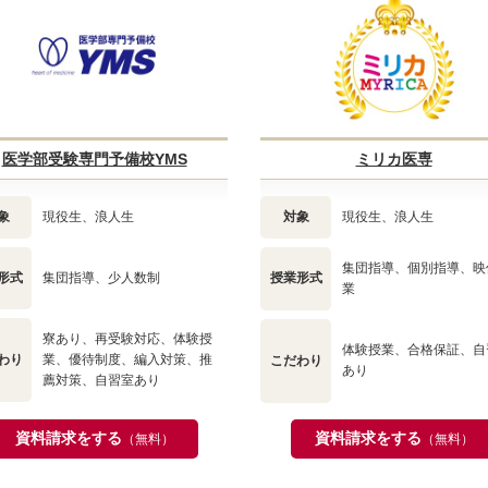
医学部受験専門予備校YMS
ミリカ医専
象
現役生、浪人生
対象
現役生、浪人生
集団指導、個別指導、映
形式
集団指導、少人数制
授業形式
業
寮あり、再受験対応、体験授
体験授業、合格保証、自
わり
業、優待制度、編入対策、推
こだわり
あり
薦対策、自習室あり
資料請求をする
資料請求をする
（無料）
（無料）