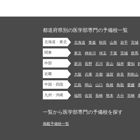
都道府県別の医学部専門の予備校一覧
北海道・東北
北海道
青森
秋田
山形
岩手
宮城
関東
東京
神奈川
埼玉
千葉
茨城
群馬
中部
新潟
長野
石川
富山
福井
愛知
近畿
大阪
兵庫
京都
滋賀
奈良
和歌山
中国・四国
広島
岡山
山口
島根
鳥取
愛媛
九州・沖縄
福岡
佐賀
長崎
熊本
大分
宮崎
一覧から医学部専門の予備校を探す
掲載予備校一覧