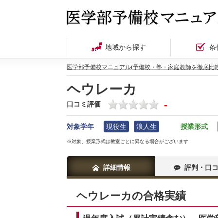
地域から探す
条
医学部予備校マニュアル(予備校・塾・家庭教師を徹底比較
ヘウレーカ
-
口コミ評価
対象学年
現役生
浪人生
授業形式
※対象、授業形式は教室ごとに異なる場合がございます
詳細情報
評判・口
ヘウレーカの合格実績