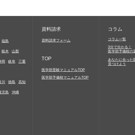
資料請求
コラム
コラム一覧
資料請求フォーム
福島
3分で分かる！
栃木
山梨
医学部予備校の
TOP
あなたに合った
静岡
岐阜
三重
見つけよう
医学部受験マニュアルTOP
医学部予備校マニュアルTOP
香川
徳島
高知
鹿児島
沖縄