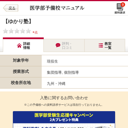
0
戻る
【ゆかり塾】
-
点
詳細
評判・
教室
情報
口コミ
一覧
対象学年
現役生
授業形式
集団指導, 個別指導
校舎所在地
九州・沖縄
入塾に関するお問い合わせ
※この予備校への資料請求サービスは現在行っておりません。