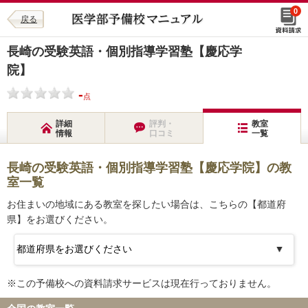
0
戻る
長崎の受験英語・個別指導学習塾【慶応学
院】
-
点
詳細
評判・
教室
情報
口コミ
一覧
長崎の受験英語・個別指導学習塾【慶応学院】の教
室一覧
お住まいの地域にある教室を探したい場合は、こちらの【都道府
県】をお選びください。
※この予備校への資料請求サービスは現在行っておりません。