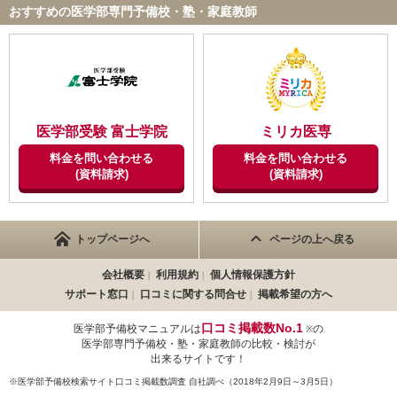
おすすめの医学部専門予備校・塾・家庭教師
医学部受験 富士学院
ミリカ医専
料金を問い合わせる
料金を問い合わせる
(資料請求)
(資料請求)
トップページへ
ページの上へ戻る
会社概要
利用規約
個人情報保護方針
サポート窓口
口コミに関する問合せ
掲載希望の方へ
口コミ掲載数No.1
医学部予備校マニュアルは
の
※
医学部専門予備校・塾・家庭教師の比較・検討が
出来るサイトです！
※医学部予備校検索サイト口コミ掲載数調査 自社調べ（2018年2月9日～3月5日）