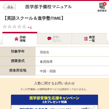
0
戻る
【英語スクール＆進学塾TIME】
-
点
詳細
評判・
教室
情報
口コミ
一覧
対象学年
現役生
授業形式
集団指導
校舎所在地
中国・四国
入塾に関するお問い合わせ
※この予備校への資料請求サービスは現在行っておりません。