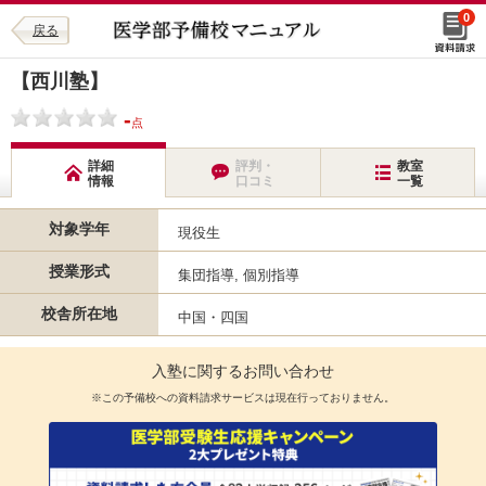
0
戻る
【西川塾】
-
点
詳細
評判・
教室
情報
口コミ
一覧
対象学年
現役生
授業形式
集団指導, 個別指導
校舎所在地
中国・四国
入塾に関するお問い合わせ
※この予備校への資料請求サービスは現在行っておりません。