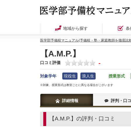
地域から探す
条
医学部予備校マニュアル(予備校・塾・家庭教師を徹底比較
【A.M.P.】
-
口コミ評価
対象学年
現役生
浪人生
授業形式
※対象、授業形式は教室ごとに異なる場合がございます
詳細情報
評判・口
【A.M.P.】の評判・口コミ