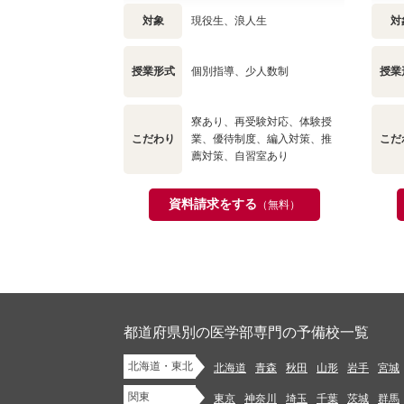
対象
現役生、浪人生
対
授業形式
個別指導、少人数制
授業
寮あり、再受験対応、体験授
こだわり
業、優待制度、編入対策、推
こだ
薦対策、自習室あり
資料請求をする
（無料）
都道府県別の医学部専門の予備校一覧
北海道・東北
北海道
青森
秋田
山形
岩手
宮城
関東
東京
神奈川
埼玉
千葉
茨城
群馬