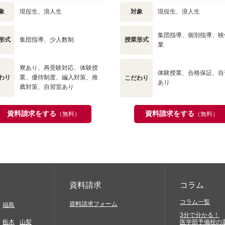
象
現役生、浪人生
対象
現役生、浪人生
集団指導、個別指導、映
形式
集団指導、少人数制
授業形式
業
寮あり、再受験対応、体験授
体験授業、合格保証、自
わり
業、優待制度、編入対策、推
こだわり
あり
薦対策、自習室あり
資料請求をする
資料請求をする
（無料）
（無料）
資料請求
コラム
コラム一覧
資料請求フォーム
福島
3分で分かる！
栃木
山梨
医学部予備校の