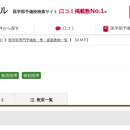
No.1
口コミ掲載数
医学部予備校検索サイト
※
件から探す
口コミ
医学部予
)
医学部専門予備校・塾・家庭教師一覧
【A.M.P.】
集団指導
個別指導
コミ
教室一覧