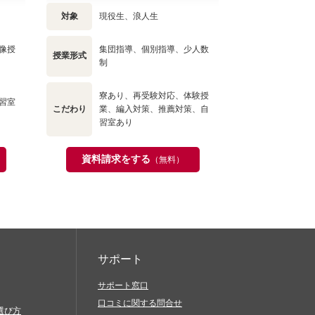
対象
現役生、浪人生
像授
集団指導、個別指導、少人数
授業形式
制
寮あり、再受験対応、体験授
習室
こだわり
業、編入対策、推薦対策、自
習室あり
資料請求をする
（無料）
サポート
サポート窓口
口コミに関する問合せ
選び方