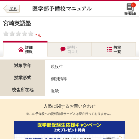
0
戻る
宮崎英語塾
-
点
詳細
評判・
教室
情報
口コミ
一覧
対象学年
現役生
授業形式
個別指導
校舎所在地
近畿
入塾に関するお問い合わせ
※この予備校への資料請求サービスは現在行っておりません。