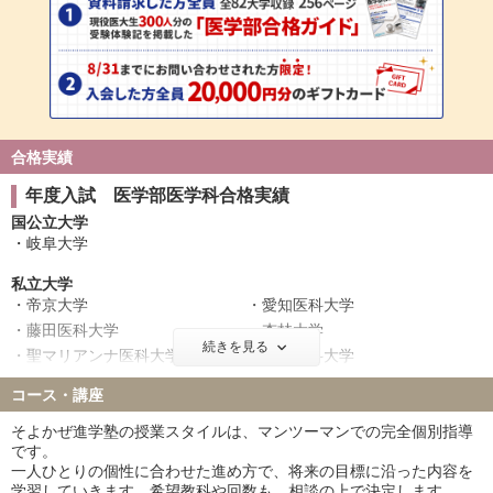
合格実績
年度入試 医学部医学科合格実績
国公立大学
岐阜大学
私立大学
帝京大学
愛知医科大学
藤田医科大学
杏林大学
続きを見る
聖マリアンナ医科大学
金沢医科大学
獨協医科大学
コース・講座
そよかぜ進学塾の授業スタイルは、マンツーマンでの完全個別指導
です。
一人ひとりの個性に合わせた進め方で、将来の目標に沿った内容を
学習していきます。希望教科や回数も、相談の上で決定します。