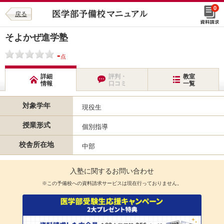
0
戻る
そよかぜ進学塾
-
点
詳細
評判・
教室
情報
口コミ
一覧
対象学年
現役生
授業形式
個別指導
校舎所在地
中部
入塾に関するお問い合わせ
※この予備校への資料請求サービスは現在行っておりません。