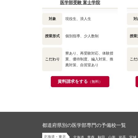
医学部受験 富士学院
対象
現役生、浪人生
対
授業形式
個別指導、少人数制
授業
寮あり、再受験対応、体験授
こだわり
業、優待制度、編入対策、推
こだ
薦対策、自習室あり
資料請求をする
（無料）
都道府県別の医学部専門の予備校一覧
北海道・東北
北海道
青森
秋田
山形
岩手
宮城