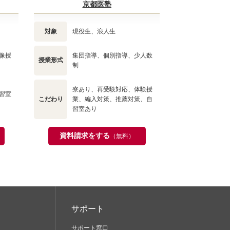
京都医塾
対象
現役生、浪人生
像授
集団指導、個別指導、少人数
授業形式
制
寮あり、再受験対応、体験授
習室
こだわり
業、編入対策、推薦対策、自
習室あり
資料請求をする
（無料）
サポート
サポート窓口