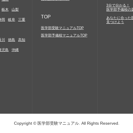
3分で分かる！
栃木
山梨
医学部予備校の
TOP
あなたに合った
静岡
岐阜
三重
見つけよう
医学部受験マニュアルTOP
医学部予備校マニュアルTOP
香川
徳島
高知
鹿児島
沖縄
Copyright © 医学部受験マニュアル. All Rights Reserved.