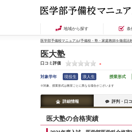
地域から探す
条
医学部予備校マニュアル(予備校・塾・家庭教師を徹底比較
医大塾
-
口コミ評価
対象学年
現役生
浪人生
授業形式
※対象、授業形式は教室ごとに異なる場合がございます
詳細情報
評判・口
医大塾の合格実績