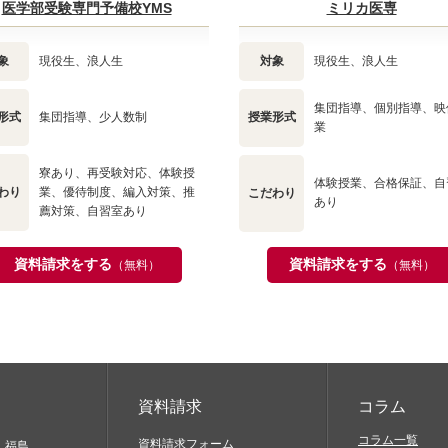
医学部受験専門予備校YMS
ミリカ医専
象
現役生、浪人生
対象
現役生、浪人生
集団指導、個別指導、映
形式
集団指導、少人数制
授業形式
業
寮あり、再受験対応、体験授
体験授業、合格保証、自
わり
業、優待制度、編入対策、推
こだわり
あり
薦対策、自習室あり
資料請求をする
資料請求をする
（無料）
（無料）
資料請求
コラム
コラム一覧
資料請求フォーム
福島