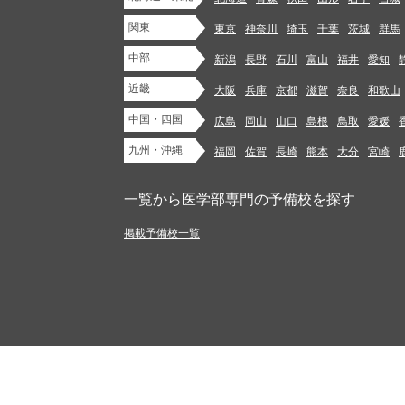
関東
東京
神奈川
埼玉
千葉
茨城
群馬
中部
新潟
長野
石川
富山
福井
愛知
近畿
大阪
兵庫
京都
滋賀
奈良
和歌山
中国・四国
広島
岡山
山口
島根
鳥取
愛媛
九州・沖縄
福岡
佐賀
長崎
熊本
大分
宮崎
一覧から医学部専門の予備校を探す
掲載予備校一覧