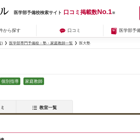
No.1
口コミ掲載数
医学部予備校検索サイト
※
件から探す
口コミ
医学部予
)
医学部専門予備校・塾・家庭教師一覧
医大塾
個別指導
家庭教師
コミ
教室一覧