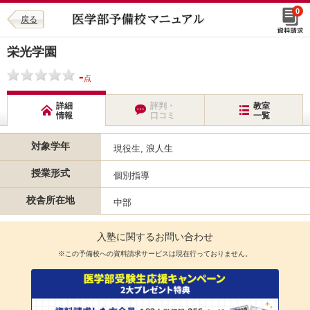
0
戻る
栄光学園
-
点
詳細
評判・
教室
情報
口コミ
一覧
対象学年
現役生, 浪人生
授業形式
個別指導
校舎所在地
中部
入塾に関するお問い合わせ
※この予備校への資料請求サービスは現在行っておりません。