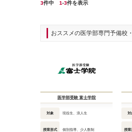
3
件中
1
-
3
件を表示
おススメの医学部専門予備校
医学部受験 富士学院
対象
現役生、浪人生
対
授業形式
個別指導、少人数制
授業