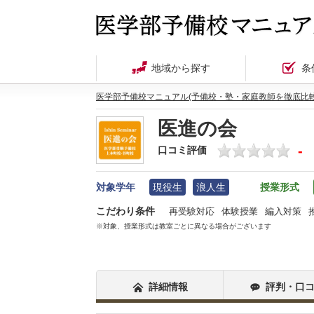
地域から探す
条
医学部予備校マニュアル(予備校・塾・家庭教師を徹底比較
医進の会
-
口コミ評価
対象学年
現役生
浪人生
授業形式
こだわり条件
再受験対応
体験授業
編入対策
※対象、授業形式は教室ごとに異なる場合がございます
詳細情報
評判・口