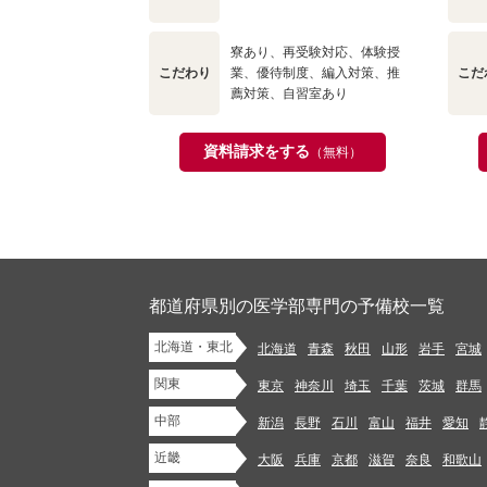
寮あり、再受験対応、体験授
こだわり
業、優待制度、編入対策、推
こだ
薦対策、自習室あり
資料請求をする
（無料）
都道府県別の医学部専門の予備校一覧
北海道・東北
北海道
青森
秋田
山形
岩手
宮城
関東
東京
神奈川
埼玉
千葉
茨城
群馬
中部
新潟
長野
石川
富山
福井
愛知
近畿
大阪
兵庫
京都
滋賀
奈良
和歌山