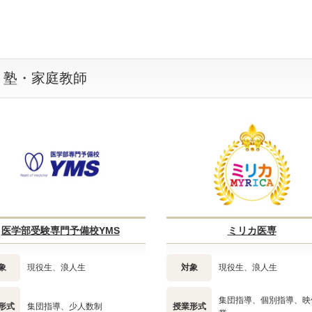
・塾・家庭教師
医学部受験専門予備校YMS
ミリカ医専
象
現役生、浪人生
対象
現役生、浪人生
集団指導、個別指導、映
形式
集団指導、少人数制
授業形式