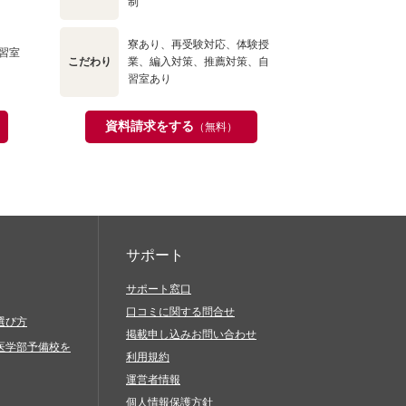
制
寮あり、再受験対応、体験授
習室
こだわり
業、編入対策、推薦対策、自
習室あり
資料請求をする
（無料）
サポート
サポート窓口
口コミに関する問合せ
選び方
掲載申し込みお問い合わせ
医学部予備校を
利用規約
運営者情報
個人情報保護方針