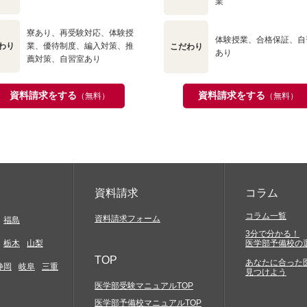
業
寮あり、再受験対応、体験授
体験授業、合格保証、自
わり
業、優待制度、編入対策、推
こだわり
あり
薦対策、自習室あり
資料請求をする
資料請求をする
（無料）
（無料）
資料請求
コラム
コラム一覧
資料請求フォーム
福島
3分で分かる！
栃木
山梨
医学部予備校の
TOP
あなたに合った
静岡
岐阜
三重
見つけよう
医学部受験マニュアルTOP
医学部予備校マニュアルTOP