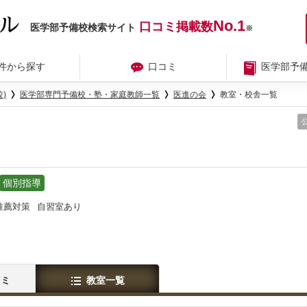
No.1
口コミ掲載数
医学部予備校検索サイト
※
件から探す
口コミ
医学部予
)
医学部専門予備校・塾・家庭教師一覧
医進の会
教室・校舎一覧
個別指導
推薦対策
自習室あり
コミ
教室一覧