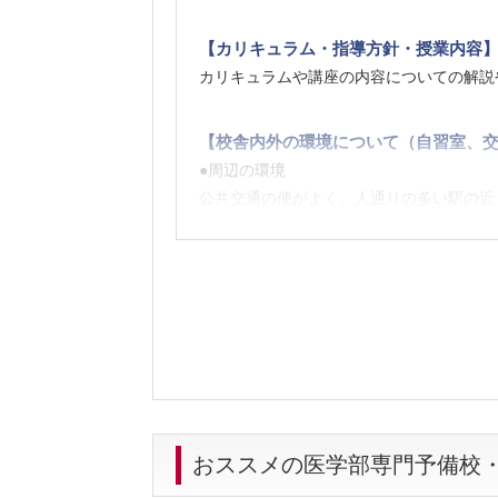
【カリキュラム・指導方針・授業内容
カリキュラムや講座の内容についての解説
【校舎内外の環境について（自習室、交
●周辺の環境
公共交通の便がよく、人通りの多い駅の近
【料金】
中長期的に利用しやすい料金体系という点
【良かった点（改善してほしい点） 】
威圧的、高圧的な態度でない講師、通いや
おススメの医学部専門予備校