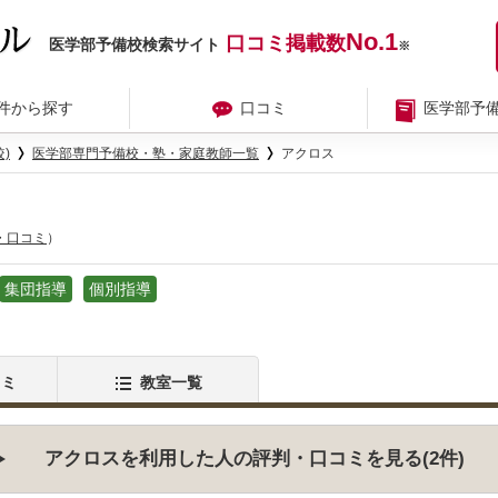
No.1
口コミ掲載数
医学部予備校検索サイト
※
件から探す
口コミ
医学部予
)
医学部専門予備校・塾・家庭教師一覧
アクロス
・口コミ
）
集団指導
個別指導
コミ
教室一覧
アクロスを利用した人の評判・口コミを見る(2件)