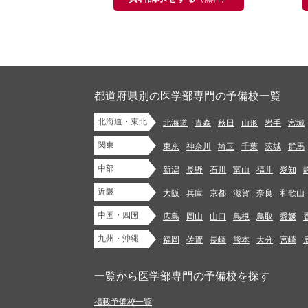
都道府県別の医学部専門の予備校一覧
北海道・東北
北海道
青森
秋田
山形
岩手
宮城
関東
東京
神奈川
埼玉
千葉
茨城
群馬
中部
新潟
長野
石川
富山
福井
愛知
近畿
大阪
兵庫
京都
滋賀
奈良
和歌山
中国・四国
広島
岡山
山口
島根
鳥取
愛媛
九州・沖縄
福岡
佐賀
長崎
熊本
大分
宮崎
一覧から医学部専門の予備校を探す
掲載予備校一覧