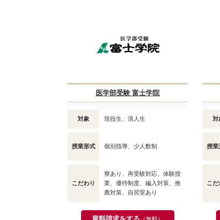
医学部受験 富士学院
対象
現役生、浪人生
対
授業形式
個別指導、少人数制
授業
寮あり、再受験対応、体験授
こだわり
業、優待制度、編入対策、推
こだ
薦対策、自習室あり
資料請求をする
（無料）