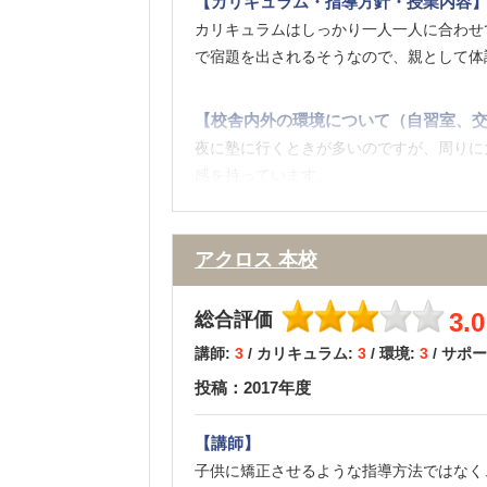
【カリキュラム・指導方針・授業内容
カリキュラムはしっかり一人一人に合わせ
で宿題を出されるそうなので、親として体
【校舎内外の環境について（自習室、交
夜に塾に行くときが多いのですが、周りに
感を持っています。
塾は広々としていて、開放感があり勉強だ
その点については良いと思います。
アクロス 本校
【料金】
3.0
総合評価
料金はとても高く、大学の費用のためにお
まっているため、今後大学生になった時に
講師:
3
/ カリキュラム:
3
/ 環境:
3
/ サポ
投稿：2017年度
【良かった点（改善してほしい点） 】
塾の先生はとても優しく丁寧で親切に教え
【講師】
体調が一番だと思いますので、宿題の量は
子供に矯正させるような指導方法ではなく