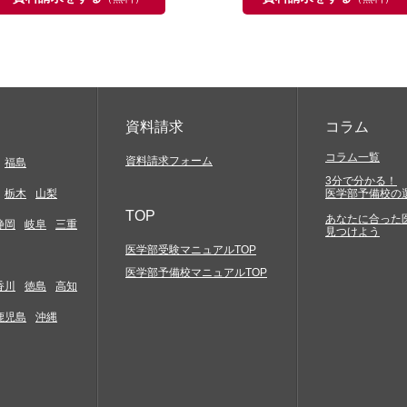
資料請求
コラム
コラム一覧
資料請求フォーム
福島
3分で分かる！
栃木
山梨
医学部予備校の
TOP
あなたに合った
静岡
岐阜
三重
見つけよう
医学部受験マニュアルTOP
医学部予備校マニュアルTOP
香川
徳島
高知
鹿児島
沖縄