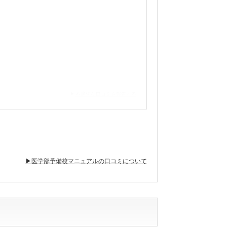
不適切な口コミを報告する
不適切な口コミを報告する
▶医学部予備校マニュアルの口コミについて