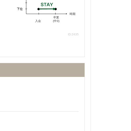
時期
卒業
入会
(中3)
ID:2435