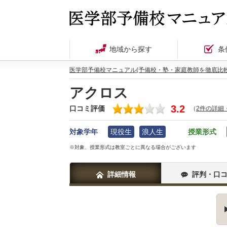
地域から探す
条
医学部予備校マニュアル(予備校・塾・家庭教師を徹底比較
アクロス
3.2
口コミ評価
（
2件の詳細
対象学年
現役生
浪人生
授業形式
※対象、授業形式は教室ごとに異なる場合がございます
詳細情報
評判・口