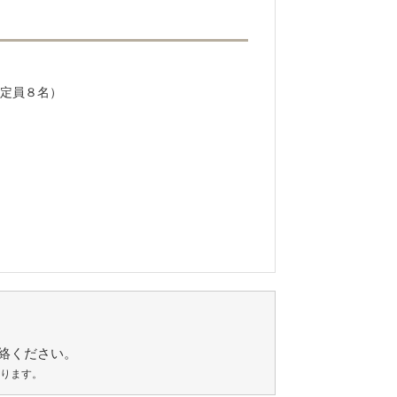
定員８名）
絡ください。
あります。