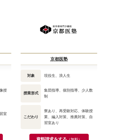
京都医塾
対象
現役生、浪人生
像授
集団指導、個別指導、少人数
授業形式
制
寮あり、再受験対応、体験授
習室
こだわり
業、編入対策、推薦対策、自
習室あり
資料請求をする
（無料）