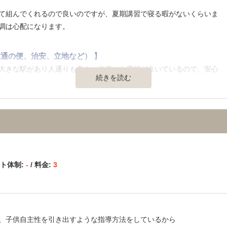
】
て組んでくれるので良いのですが、夏期講習で寝る暇がないくらいま
調は心配になります。
通の便、治安、立地など） 】
大きな駅があり人通りも多く、歩道にも電灯が点いているので、安心
続きを読む
けに集中できる環境で、室内もきれいに整頓されているようなので、
金を貯金しておかなくてはならないのですが、塾代にとても使ってし
心配だなと思います。
ート体制:
-
/ 料金:
3
てくださるので、本当に感謝しております。
少し考えていただきたいです。
、子供自主性を引き出すような指導方法をしているから