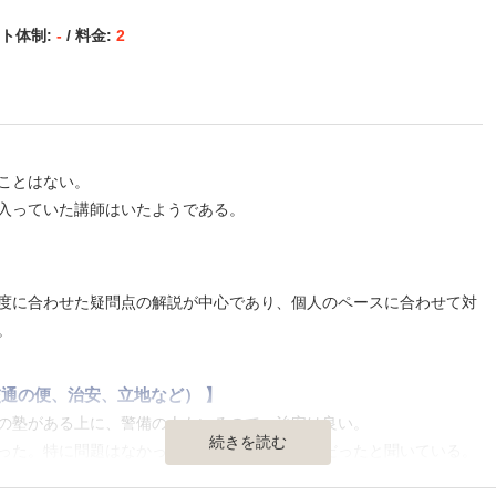
、チューターに質問をすることも出来た。チューターは、現役の難関大
ート体制:
-
/ 料金:
2
もあり、親も安心していた。
門の個別指導塾と比べては安かったように感じられる。しかし、少人数
ら妥当な金額だと思われる。
ことはない。
入っていた講師はいたようである。
業や、先取り授業を受けることができたため、かなり学力が上がったよ
】
かなり高まって、良かった。
度に合わせた疑問点の解説が中心であり、個人のペースに合わせて対
。
通の便、治安、立地など） 】
の塾がある上に、警備の人もいるので、治安は良い。
続きを読む
った。特に問題はなかった。比較的静かな環境だったと聞いている。