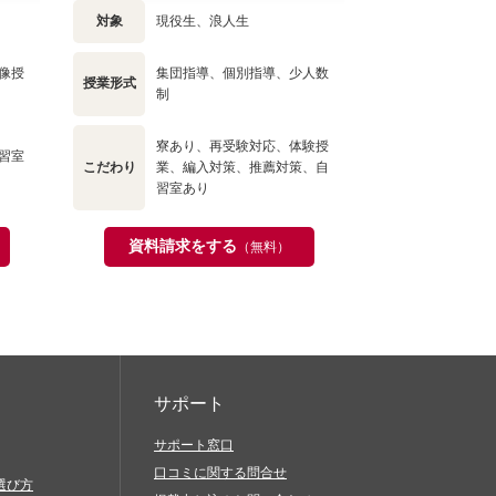
対象
現役生、浪人生
像授
集団指導、個別指導、少人数
授業形式
制
寮あり、再受験対応、体験授
習室
こだわり
業、編入対策、推薦対策、自
習室あり
資料請求をする
（無料）
サポート
サポート窓口
口コミに関する問合せ
選び方