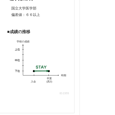
学に在籍する大学生であるため、かなり信
国立大学医学部
偏差値：６６以上
成績の推移
制で、難関大学を目指す先取り授業を受け
学校の成績
うに思える。また、校舎がとても綺麗で、
時期
卒業
入会
(高3)
ID:2355