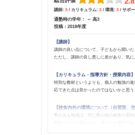
2.8
総合評価
各教科の先生からの直接の指導がある他に
講師:
3
/ カリキュラム:
3
/ 環境:
3
/ サポ
用することが出来た。また、保護者会など
通塾時の学年： ～ 高3
投稿：2018年度
【料金】
大手の予備校と比べては、高く、医学部専
【講師】
られ、校舎の環境はかなり整っていたため
講師の良い点について、子どもから聞いた
ただし、講師の良し悪しに差があり、気に
【良かった点（改善してほしい点） 】
少人数制で、難関大学に向けた本格的な授
【カリキュラム・指導方針・授業内容
環境が充実していたため、勉強のやる気が
特別な教材というよりも、個人の勉強の進
応できた点は良かったのではないかと思う
【校舎内外の環境について（自習室、交
塾がある地域は、同じ塾の他の校舎や系列
駅前という立地もよく、通うのも便利であ