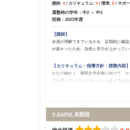
講師:
4
/ カリキュラム:
4
/ 環境:
5
/ サポ
通塾時の学年：中2 ～ 中3
投稿：2023年度
【講師】
全員が理解できているかを、定期的に確認
が多かったため、自然と学力が上がってい
【カリキュラム・指導方針・授業内容
かなり細かく、難関大学合格に向けて、カ
ても早くついていけないというほどではな
【校舎内外の環境について（自習室、交
校舎内は、とても綺麗で、教室も、とても
ーなどが飲み放題で、かなり勉強の効率が
Y-SAPIX 本部校
【サポート体制】