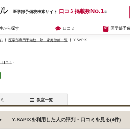
No.1
口コミ掲載数
医学部予備校検索サイト
※
件から探す
口コミ
医学部予
)
医学部専門予備校・塾・家庭教師一覧
Y-SAPIX
・口コミ
）
コミ
教室一覧
Y-SAPIXを利用した人の評判・口コミを見る(4件)