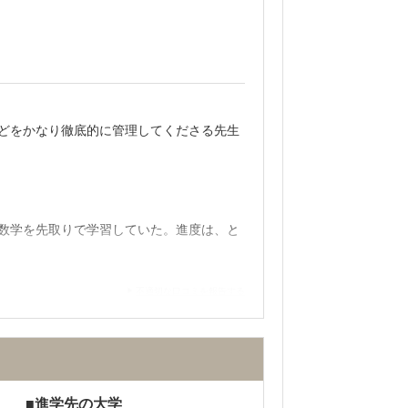
どをかなり徹底的に管理してくださる先生
数学を先取りで学習していた。進度は、と
不適切な口コミを報告する
。また、自習室では、水、お茶、レモンティ
進学先の大学