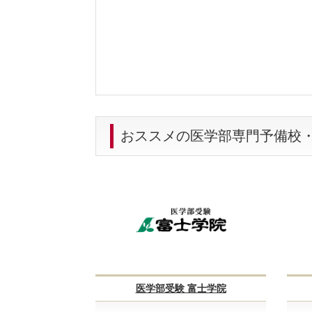
【料金】
特別な時期の講習会の料金が高く、高校三
【良かった点（改善してほしい点） 】
まだ卒業生を出していなかった時期なので
おススメの医学部専門予備校
医学部受験 富士学院