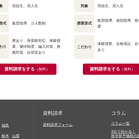
象
現役生、浪人生
対象
現役生、浪人生
集団指導、個別指導、映
形式
集団指導、少人数制
授業形式
業
寮あり、再受験対応、体験授
体験授業、合格保証、自
わり
業、優待制度、編入対策、推
こだわり
あり
薦対策、自習室あり
資料請求をする
資料請求をする
（無料）
（無料）
資料請求
コラム
コラム一覧
資料請求フォーム
福島
3分で分かる！
栃木
山梨
医学部予備校の