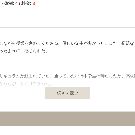
ート体制:
4
/ 料金:
3
しながら授業を進めてくださる、優しい先生が多かった。また、宿題な
ったように、感じられた。
】
リキュラムが組まれていた。通っていたのは中学生の時だったが、高校
かったが、かなり早かった。
続きを読む
通の便、治安、立地など） 】
広かった。自習室はブースごとに仕切られていて、1席1席が広かった
上がり、助かっていた。