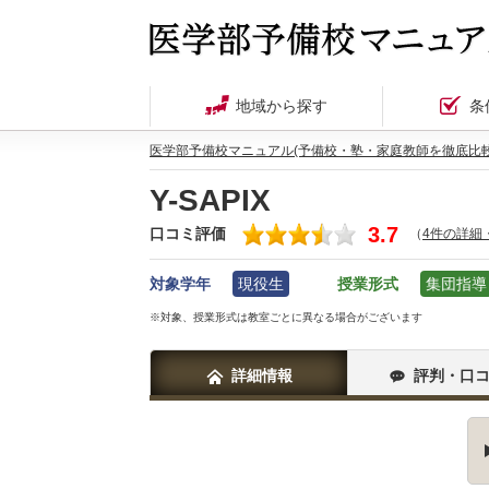
地域から探す
条
医学部予備校マニュアル(予備校・塾・家庭教師を徹底比較
Y-SAPIX
3.7
口コミ評価
（
4件の詳細
対象学年
現役生
授業形式
集団指導
※対象、授業形式は教室ごとに異なる場合がございます
詳細情報
評判・口