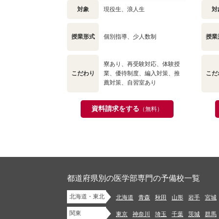
対象
現役生、浪人生
対
授業形式
個別指導、少人数制
授業
寮あり、再受験対応、体験授
こだわり
業、優待制度、編入対策、推
こだ
薦対策、自習室あり
資料請求をする
（無料）
都道府県別の医学部専門の予備校一覧
北海道・東北
北海道
青森
秋田
山形
岩手
宮城
関東
東京
神奈川
埼玉
千葉
茨城
群馬