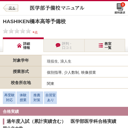
0
戻る
HASHIKEN橋本高等予備校
-
点
詳細
評判・
教室
情報
口コミ
一覧
対象学年
現役生, 浪人生
授業形式
個別指導, 少人数制, 映像授業
校舎所在地
関東
再受験
体験
推薦
自習室
対応
授業
対策
あり
合格実績
過年度入試（累計実績含む） 医学部医学科合格実績