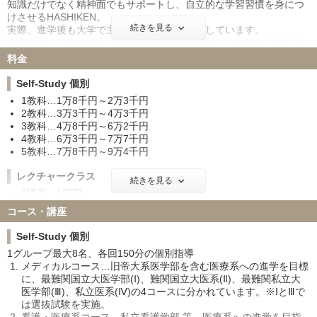
知識だけでなく精神面でもサポートし、自立的な学習習慣を身につ
けさせるHASHIKEN。
続きを見る
実際、進学後も大学で主席をとる生徒を輩出しています。
少人数制クラス・完全個別指導という指導体制も、生徒1人ひとりと
向き合う姿勢の表れです。
料金
他の塾では体験できない「面倒見の良さ」をぜひ体験してくださ
い。
Self-Study 個別
1教科…1万8千円～2万3千円
2教科…3万3千円～4万3千円
3教科…4万8千円～6万2千円
4教科…6万3千円～7万7千円
5教科…7万8千円～9万4千円
レクチャークラス
続きを見る
1講座…1万円
2講座…1万8千円
コース・講座
3講座…2万7千円
4講座…3万6千円
Self-Study 個別
5講座…4万円
1グループ最大8名、各回150分の個別指導
メディカルコース…旧帝大系医学部を含む医療系への進学を目標
英才個別指導
に、最難関国立大医学部(Ⅰ)、難関国立大医系(Ⅱ)、最難関私立大
●1対1
医学部(Ⅲ)、私立医系(Ⅳ)の4コースに分かれています。※ⅠとⅢで
週1・80分…2万8千円(高3・高卒)、2万5千円(高1・2)
は選抜試験を実施。
週2・160分…5万4千円(高3・高卒)、4万8千円(高1・2)