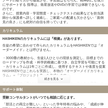
ノートの取り方から徹底させ、学習面はもちろん、精神的にも強力
にサポートする 指導は、衛星放送やDVDの学習では体験できないも
のです。
さらに、授業内容・学習態度・チェックテストの結果などを担当講
師から保護者へ詳しく連絡し、ご家庭への配慮も欠かさない「面倒
見の良さ」にも絶対の自信を持っています。
カリキュラム
HASHIKENのカリキュラムには『根拠』があります。
生徒の希望に合わせて作られたカリキュラムをHASHIKENでは『オ
ーダーメイド』とは呼びません。
・3000冊の教材から、生徒1人ひとりの現状を測定し、目標までの
ロードマップを作成 ・科学的根拠に基づき、自立学習を可能にする
・カリキュラムは1年ごとに作成し、使用するテキストや進度を提案
HASHIKENではこれらを実践し、本物の『オーダーメイドカリキュ
ラム』＝『プロジェクト表』を作成します。
続きを見る
本当の意味で「君だけのもの」と言えるカリキュラムをご用意しま
す。
サポート体制
ワンランク上か、それ以上の進路を目指しましょう。
受験コンサルタントがいつでも相談に応じます。
「部活との両立が難しい」といった学年特有の悩みや、「成績が伸