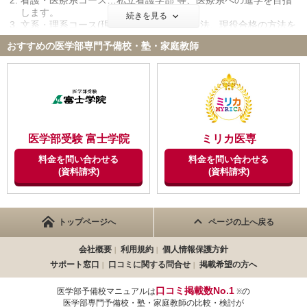
看護・医療系コース…私立看護学部 等、医療系への進学を目指
週3・240分…8万円(高3・高卒)、7万1千円(高1・2)
します。
続きを見る
●1対2
文系・理系コース(現役)…内申対策の学習法、現役合格の方法を
週1・80分…2万円(高3・高卒)、1万8千円(高1・2)
伝授。推薦、AO入試対策も対応します。
週2・160分…3万7千円(高3・高卒)、3万4千円(高1・2)
おすすめの医学部専門予備校・塾・家庭教師
文系・理系コース(高卒)…合格プロジェクト表に基づきワンラン
週3・240分…5万6千円(高3・高卒)、5万1千円(高1・2)
ク上を目指します。
推薦・AO・小論文入試コース…内申アップ、小論文、志望理由
高速学習道場
書対策に注力します。
内部生…無料、外部生…1万円
レクチャークラス
定員10名の少人数クラス 英文法、英語総合、数学総合、国語総合の
※すべて税別となっております。学年、コースにより料金は異なります。
4講座があり、苦手克服や総合力の養成に取り組みます。
医学部受験 富士学院
ミリカ医専
才個別指導
1対1または1対2の完全個別指導
料金を問い合わせる
料金を問い合わせる
(資料請求)
(資料請求)
高速学習道場
月1回、高速の問題処理と集中力を育成します。
キャンペーン
トップページへ
ページの上へ戻る
無料体験授業はいつでも受けることができます。
会社概要
利用規約
個人情報保護方針
また３月末まで入会金半額キャンペーン中です。
また在籍生の紹介による場合、友達紹介制度によって特典があり
サポート窓口
口コミに関する問合せ
掲載希望の方へ
ます。
口コミ掲載数No.1
医学部予備校マニュアルは
の
※
医学部専門予備校・塾・家庭教師の比較・検討が
ユーザーのみなさまへ