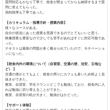
質問対応もかなり丁寧で、校舎が閉まってからも納得するまで質
問に答えてもらった。
添削指導も丁寧であった。
【カリキュラム・指導方針・授業内容】
様々なコースがある。
自分の状況にあった授業を受講できるのでとてもいいと思う。
映像授業も豊富なので少しでも苦手があればすぐに対応可能であ
った。
テキストは最新の問題が多く載せられていたので、モチベーショ
ンになった。
【校舎内外の環境について（自習室、交通の便、治安、立地な
ど） 】
交通の便がとてもよく、校舎の周りにカフェも多いため程よく息
抜きができた。
教室、自習室、学生ラウンジどこでも勉強しており、校舎内に入
れば勉強に切り替えることができた。
教室、自習室の机が大きく、勉強がはかどった。
【サポート体制】