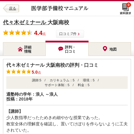
0
戻る
代々木ゼミナール
大阪南校
4.4
口コミ:
7
件
点
詳細
評判・
地図
情報
口コミ
代々木ゼミナール 大阪南校の評判・口コミ
5.0
点
講師:5 / カリキュラム：5 / 環境：5 /
サポート体制：5 / 料金：5
通塾時の学年：浪人 ～浪人
投稿：2018年
【講師】
少人数指導だったためきめ細やかな授業であった。
教室全体の理解度を確認し、置いてけぼりを作らないように工夫
されていた。